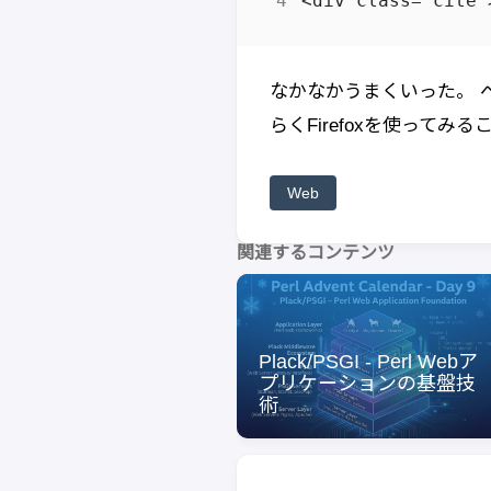
なかなかうまくいった。 
らくFirefoxを使ってみ
Web
関連するコンテンツ
Plack/PSGI - Perl Webア
プリケーションの基盤技
術