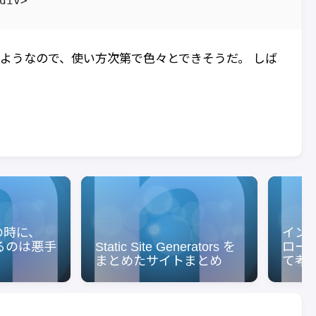
るようなので、使い方次第で色々とできそうだ。 しば
 の時に、
イン
るのは悪手
Static Site Generators を
ロー
まとめたサイトまとめ
て考