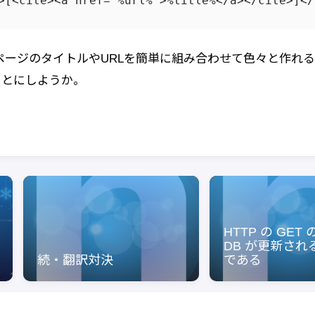
ページのタイトルやURLを簡単に組み合わせて色々と作れ
ることにしようか。
HTTP の GET
DB が更新され
続・翻訳対決
である