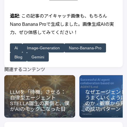
追記
: この記事のアイキャッチ画像も、もちろん
Nano Banana Proで生成しました。画像生成AIの実
力、ぜひ体感してみてください！
Ai
Image-Generation
Nano-Banana-Pro
Blog
Gemini
関連するコンテンツ
LLMを「待機」させる：
なぜエージェント
自律型エージェント
うまくいくように
STELLA誕生の裏側と、僕
のか - 観察から見
がAIのモックになった日
の成功パターン