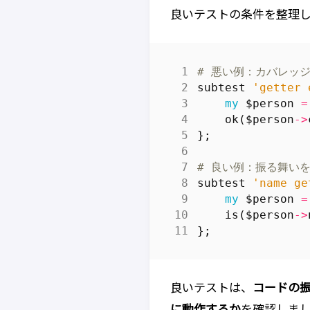
良いテストの条件を整理
# 悪い例：カバレッ
subtest
'getter 
my
$person
=
ok
(
$person
->
};
# 良い例：振る舞い
subtest
'name ge
my
$person
=
is
(
$person
->
};
良いテストは、
コードの
に動作するか
を確認しま