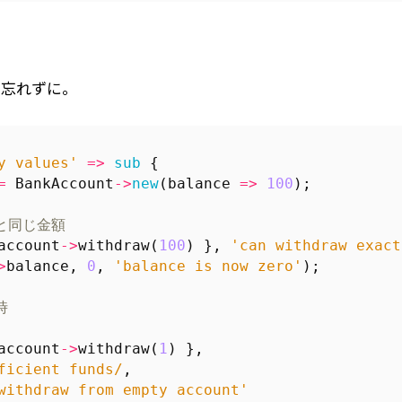
を忘れずに。
y values'
=>
sub
{
=
BankAccount
->
new
(
balance
=>
100
);
と同じ金額
account
->
withdraw
(
100
)
},
'can withdraw exact
>
balance
,
0
,
'balance is now zero'
);
時
account
->
withdraw
(
1
)
},
ficient funds/
,
withdraw from empty account'