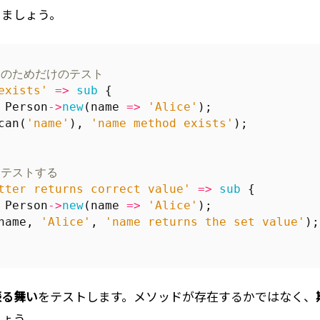
しましょう。
ジのためだけのテスト
exists'
=>
sub
{
Person
->
new
(
name
=>
'Alice'
);
can
(
'name'
),
'name method exists'
);
をテストする
tter returns correct value'
=>
sub
{
Person
->
new
(
name
=>
'Alice'
);
name
,
'Alice'
,
'name returns the set value'
);
振る舞い
をテストします。メソッドが存在するかではなく、
しょう。