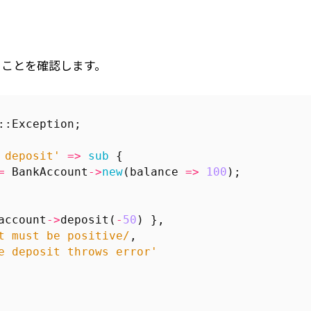
ることを確認します。
::Exception
;
 deposit'
=>
sub
{
=
BankAccount
->
new
(
balance
=>
100
);
account
->
deposit
(
-
50
)
},
t must be positive/
,
e deposit throws error'