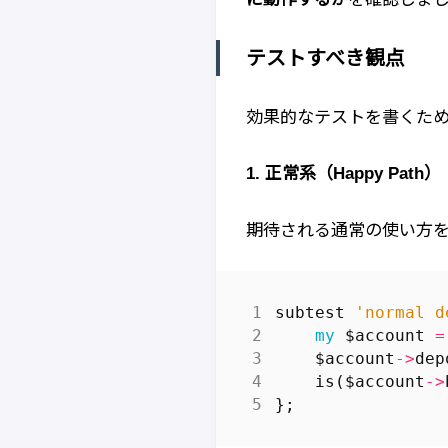
テストすべき観点
効果的なテストを書くた
1. 正常系（Happy Path）
期待される通常の使い方
subtest
'normal d
my
$account
=
$account
->
dep
is
(
$account
->
};