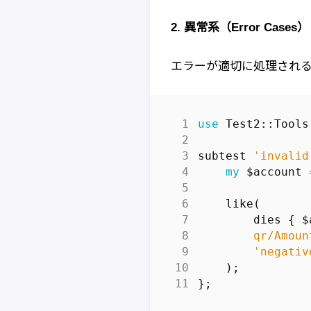
2. 異常系（Error Cases）
エラーが適切に処理され
use
Test2::Tools
subtest
'invalid
my
$account
like
(
dies
{
$
qr/Amoun
'negativ
);
};