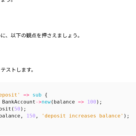
めに、以下の観点を押さえましょう。
をテストします。
eposit'
=>
sub
{
BankAccount
->
new
(
balance
=>
100
);
osit
(
50
);
balance
,
150
,
'deposit increases balance'
);