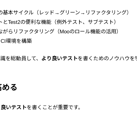
Dの基本サイクル（レッド→グリーン→リファクタリング）
とTest2の便利な機能（例外テスト、サブテスト）
ながらリファクタリング（Mooのロール機能の活用）
nsでCI環境を構築
識を総動員して、
より良いテスト
を書くためのノウハウを
高める
、
良いテスト
を書くことが重要です。