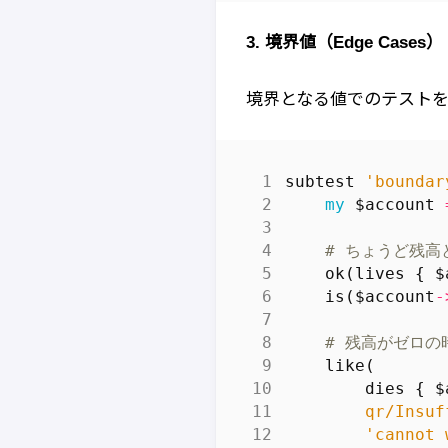
3. 境界値（Edge Cases）
境界となる値でのテスト
subtest
'boundar
my
$account
# ちょうど残高
ok
(
lives
{
$
is
(
$account
-
# 残高がゼロの
like
(
dies
{
$
qr/Insuf
'cannot 