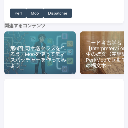
Perl
Moo
Dispatcher
関連するコンテンツ
コード考古学者
第6回-司令塔クラスを作
【Interpreter
ろう - Mooを使ってディ
生の碑文（完結編
スパッチャーを作ってみ
Perl/Mooで起動
よう
の構文木〜