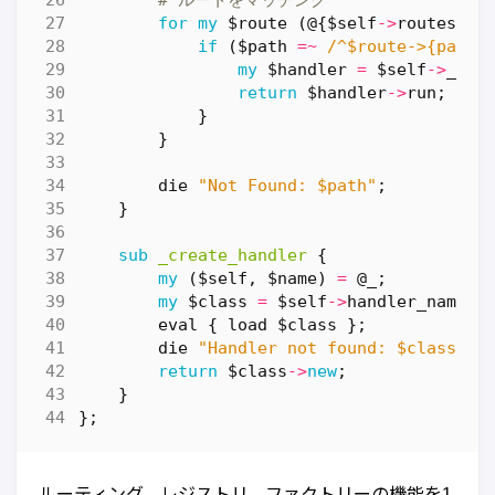
# ルートをマッチング
for
my
$route
(
@
{
$self
->
routes
})
if
(
$path
=~
 /^$route->{patte
my
$handler
=
$self
->
_cre
return
$handler
->
run
;
}
}
die
"Not Found: $path"
;
}
sub
_create_handler
{
my
(
$self
,
$name
)
=
@_
;
my
$class
=
$self
->
handler_namesp
eval
{
load
$class
};
die
"Handler not found: $class"
i
return
$class
->
new
;
}
};
ルーティング、レジストリ、ファクトリーの機能を1