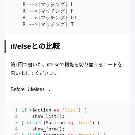
    R -->|マッチング| L

    R -->|マッチング| F

    R -->|マッチング| DT

if/elseとの比較
第1回で書いた、if/elseで機能を切り替えるコードを
思い出してください。
Before（if/else）：
if
(
$action
eq
'list'
)
{
show_list
();
}
elsif
(
$action
eq
'form'
)
{
show_form
();