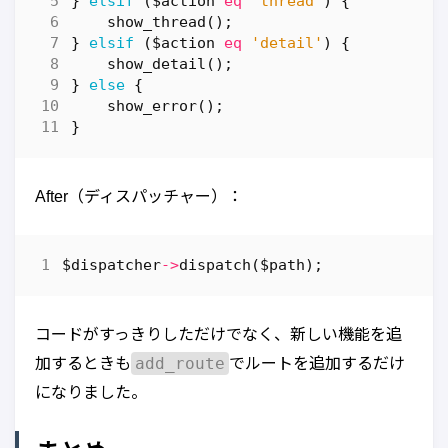
}
elsif
(
$action
eq
'thread'
)
{
show_thread
();
}
elsif
(
$action
eq
'detail'
)
{
show_detail
();
}
else
{
show_error
();
}
After（ディスパッチャー）：
$dispatcher
->
dispatch
(
$path
);
コードがすっきりしただけでなく、新しい機能を追
add_route
加するときも
でルートを追加するだけ
になりました。