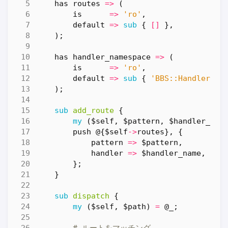
has
routes
=>
(
is
=>
'ro'
,
default
=>
sub
{
[]
},
);
has
handler_namespace
=>
(
is
=>
'ro'
,
default
=>
sub
{
'BBS::Handler'
}
);
sub
add_route
{
my
(
$self
,
$pattern
,
$handler_nam
push
@
{
$self
->
routes
},
{
pattern
=>
$pattern
,
handler
=>
$handler_name
,
};
}
sub
dispatch
{
my
(
$self
,
$path
)
=
@_
;