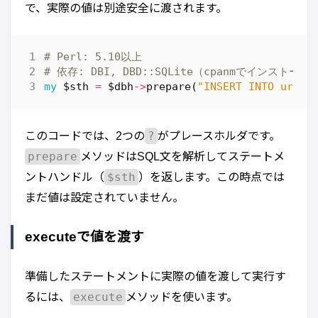
で、実際の値は別途安全に渡されます。
# Perl: 5.10以上
# 依存: DBI, DBD::SQLite（cpanmでインストール
my
$sth
=
$dbh
->
prepare
(
"INSERT INTO urls 
?
このコードでは、2つの
がプレースホルダです。
prepare
メソッドはSQL文を解析してステートメ
$sth
ントハンドル（
）を返します。この時点では
まだ値は設定されていません。
executeで値を渡す
準備したステートメントに実際の値を渡して実行す
execute
るには、
メソッドを使います。