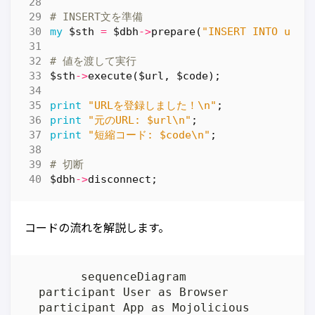
# INSERT文を準備
my
$sth
=
$dbh
->
prepare
(
"INSERT INTO urls
# 値を渡して実行
$sth
->
execute
(
$url
,
$code
);
print
"URLを登録しました！\n"
;
print
"元のURL: $url\n"
;
print
"短縮コード: $code\n"
;
# 切断
$dbh
->
disconnect
;
コードの流れを解説します。
	sequenceDiagram

  participant User as Browser

  participant App as Mojolicious
