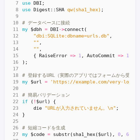
use
DBI
;
use
Digest::SHA
qw(sha1_hex)
;
# データベースに接続
my
$dbh
=
DBI
->
connect
(
"dbi:SQLite:dbname=urls.db"
,
""
,
""
,
{
RaiseError
=>
1
,
AutoCommit
=>
1
}
);
# 登録するURL（実際のアプリではフォームから受け
my
$url
=
'https://example.com/very-long-
# 簡易バリデーション
if
(
!
$url
)
{
die
"URLが入力されていません。\n"
;
}
# 短縮コードを生成
my
$code
=
substr
(
sha1_hex
(
$url
),
0
,
6
);