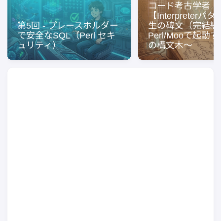
コード考古学者
【Interpreter
第5回 - プレースホルダー
生の碑文（完結編
で安全なSQL（Perl セキ
Perl/Mooで起動
ュリティ）
の構文木〜