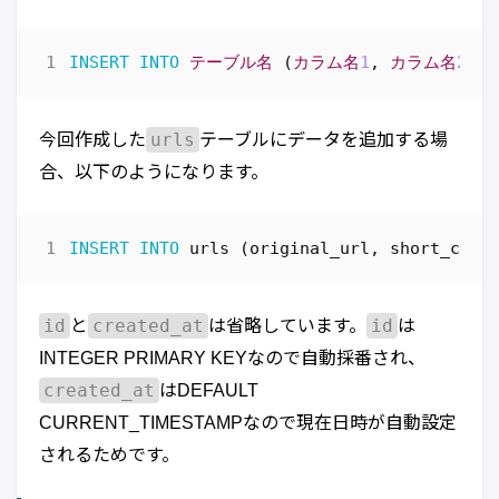
INSERT
INTO
テーブル名
(
カラム名
1
,
カラム名
2
,
.
urls
今回作成した
テーブルにデータを追加する場
合、以下のようになります。
INSERT
INTO
urls
(
original_url
,
short_code
id
created_at
id
と
は省略しています。
は
INTEGER PRIMARY KEYなので自動採番され、
created_at
はDEFAULT
CURRENT_TIMESTAMPなので現在日時が自動設定
されるためです。