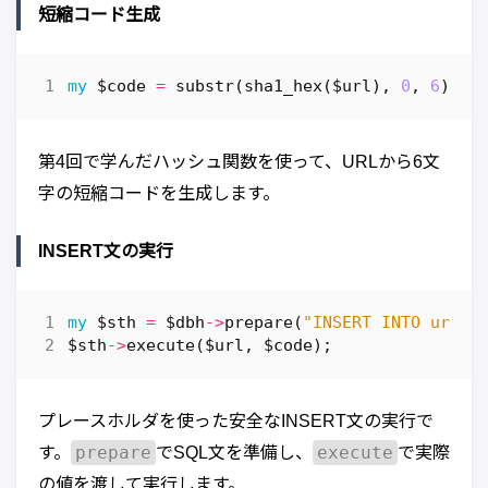
短縮コード生成
my
$code
=
substr
(
sha1_hex
(
$url
),
0
,
6
);
第4回で学んだハッシュ関数を使って、URLから6文
字の短縮コードを生成します。
INSERT文の実行
my
$sth
=
$dbh
->
prepare
(
"INSERT INTO urls 
$sth
->
execute
(
$url
,
$code
);
プレースホルダを使った安全なINSERT文の実行で
prepare
execute
す。
でSQL文を準備し、
で実際
の値を渡して実行します。