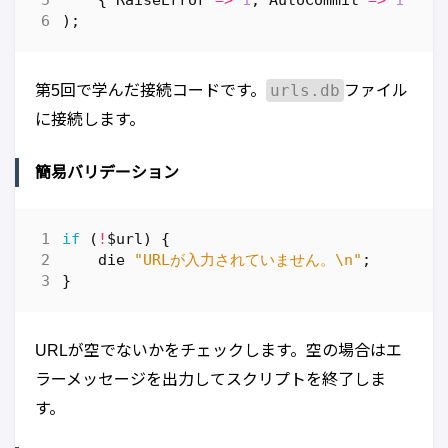
{
RaiseError
=>
1
,
AutoCommit
=>
1
}
);
urls.db
第5回で学んだ接続コードです。
ファイル
に接続します。
簡易バリデーション
if
(
!
$url
)
{
die
"URLが入力されていません。\n"
;
}
URLが空でないかをチェックします。空の場合はエ
ラーメッセージを出力してスクリプトを終了しま
す。