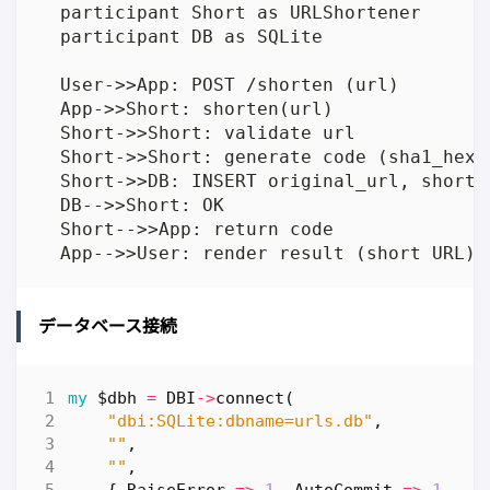
  participant Short as URLShortener

  participant DB as SQLite

  User->>App: POST /shorten (url)

  App->>Short: shorten(url)

  Short->>Short: validate url

  Short->>Short: generate code (sha1_hex -
  Short->>DB: INSERT original_url, short_c
  DB-->>Short: OK

  Short-->>App: return code

データベース接続
my
$dbh
=
DBI
->
connect
(
"dbi:SQLite:dbname=urls.db"
,
""
,
""
,