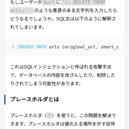
$url
'); DELETE FROM
もしユーザーが
に
urls; --
のような悪意のある文字列を入力したら
どうなるでしょうか。SQL文は以下のように解釈さ
れてしまいます。
INSERT
INTO
urls
(
original_url
,
short_code
これはSQLインジェクションと呼ばれる攻撃手法
で、データベースの内容を改ざんしたり、削除した
りされてしまう可能性があります。
プレースホルダとは
?
プレースホルダ（
）を使うと、この問題を解決で
きます。プレースホルダは値の入る場所を示す記号