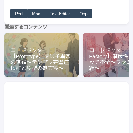
Perl
Moo
Text-Editor
Oop
関連するコンテンツ
コードドクター
コードドクター【Abs
【Prototype】遺伝子異常
Factory】潜伏
の連鎖〜テンプレ完璧症
ッチ不全〜ファミ
候群と原型の処方箋〜
絆〜