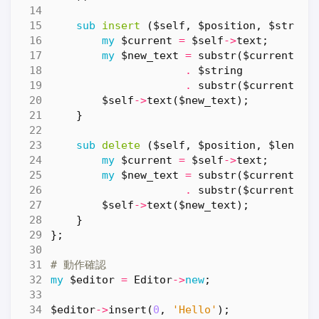
sub
insert
($self, $position, $string
my
$current
=
$self
->
text
;
my
$new_text
=
substr
(
$current
,
0
.
$string
.
substr
(
$current
,
$
$self
->
text
(
$new_text
);
}
sub
delete
($self, $position, $length
my
$current
=
$self
->
text
;
my
$new_text
=
substr
(
$current
,
0
.
substr
(
$current
,
$
$self
->
text
(
$new_text
);
}
};
# 動作確認
my
$editor
=
Editor
->
new
;
$editor
->
insert
(
0
,
'Hello'
);