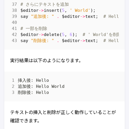
# さらにテキストを追加
$editor
->
insert
(
5
,
' World'
);
say
"追加後: "
.
$editor
->
text
;
# Hello W
# 一部を削除
$editor
->
delete
(
5
,
6
);
# ' World'を削除
say
"削除後: "
.
$editor
->
text
;
# Hello
実行結果は以下のようになります。
テキストの挿入と削除が正しく動作していることが
確認できます。