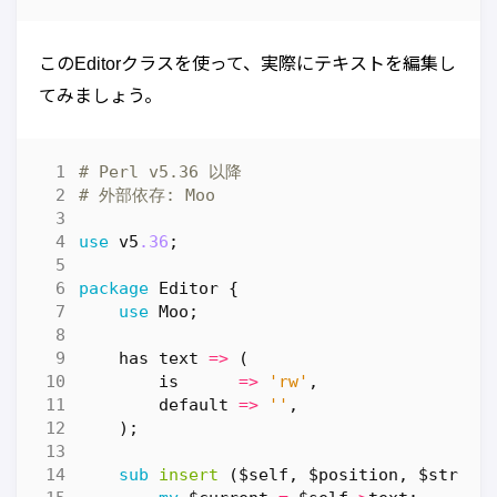
このEditorクラスを使って、実際にテキストを編集し
てみましょう。
# Perl v5.36 以降
# 外部依存: Moo
use
v5
.36
;
package
Editor
{
use
Moo
;
has
text
=>
(
is
=>
'rw'
,
default
=>
''
,
);
sub
insert
($self, $position, $string