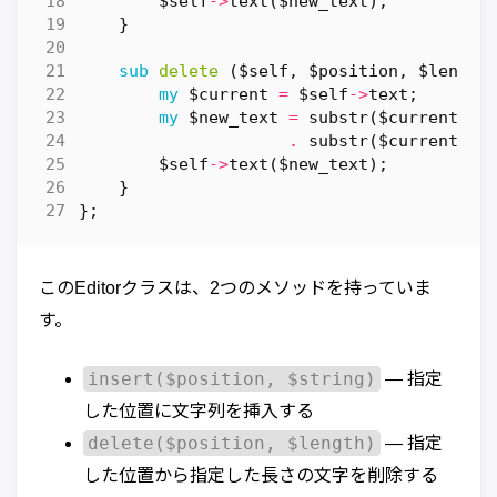
$self
->
text
(
$new_text
);
}
sub
delete
($self, $position, $length
my
$current
=
$self
->
text
;
my
$new_text
=
substr
(
$current
,
0
.
substr
(
$current
,
$
$self
->
text
(
$new_text
);
}
};
このEditorクラスは、2つのメソッドを持っていま
す。
insert($position, $string)
— 指定
した位置に文字列を挿入する
delete($position, $length)
— 指定
した位置から指定した長さの文字を削除する