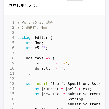
作成しましょう。
# Perl v5.36 以降
# 外部依存: Moo
package
Editor
{
use
Moo
;
use
v5
.36
;
has
text
=>
(
is
=>
'rw'
,
default
=>
''
,
);
sub
insert
($self, $position, $string
my
$current
=
$self
->
text
;
my
$new_text
=
substr
(
$current
,
0
.
$string
.
substr
(
$current
,
$