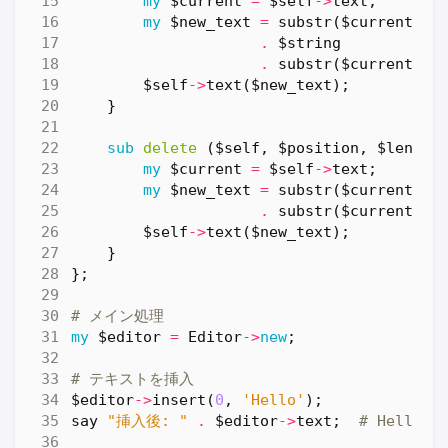
my
$current
=
$self
->
text
;
my
$new_text
=
substr
(
$current
,
0
.
$string
.
substr
(
$current
,
$
$self
->
text
(
$new_text
);
}
sub
delete
($self, $position, $length
my
$current
=
$self
->
text
;
my
$new_text
=
substr
(
$current
,
0
.
substr
(
$current
,
$
$self
->
text
(
$new_text
);
}
};
# メイン処理
my
$editor
=
Editor
->
new
;
# テキストを挿入
$editor
->
insert
(
0
,
'Hello'
);
say
"挿入後: "
.
$editor
->
text
;
# Hello