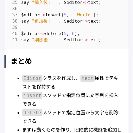
say
"挿入後: "
.
$editor
->
text
;
$editor
->
insert
(
5
,
' World'
);
say
"追加後: "
.
$editor
->
text
;
$editor
->
delete
(
5
,
6
);
say
"削除後: "
.
$editor
->
text
;
まとめ
Editor
text
クラスを作成し、
属性でテキ
ストを保持する
insert
メソッドで指定位置に文字列を挿入
できる
delete
メソッドで指定位置から文字を削除
できる
まずは動くものを作り、段階的に機能を追加し