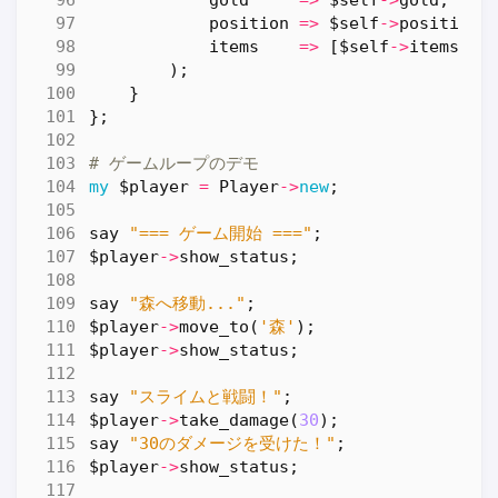
position
=>
$self
->
position
,
items
=>
[
$self
->
items
->
@
);
}
};
# ゲームループのデモ
my
$player
=
Player
->
new
;
say
"=== ゲーム開始 ==="
;
$player
->
show_status
;
say
"森へ移動..."
;
$player
->
move_to
(
'森'
);
$player
->
show_status
;
say
"スライムと戦闘！"
;
$player
->
take_damage
(
30
);
say
"30のダメージを受けた！"
;
$player
->
show_status
;