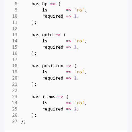
has
hp
=>
(
is
=>
'ro'
,
required
=>
1
,
);
has
gold
=>
(
is
=>
'ro'
,
required
=>
1
,
);
has
position
=>
(
is
=>
'ro'
,
required
=>
1
,
);
has
items
=>
(
is
=>
'ro'
,
required
=>
1
,
);
};