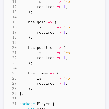
is
=>
'ro'
,
required
=>
1
,
);
has
gold
=>
(
is
=>
'ro'
,
required
=>
1
,
);
has
position
=>
(
is
=>
'ro'
,
required
=>
1
,
);
has
items
=>
(
is
=>
'ro'
,
required
=>
1
,
);
};
package
Player
{
use
Moo
;