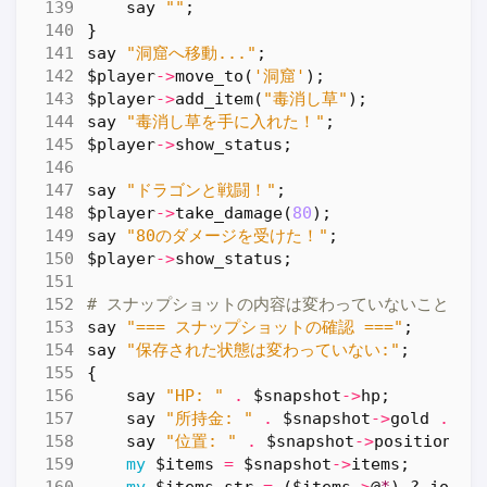
say
""
;
}
say
"洞窟へ移動..."
;
$player
->
move_to
(
'洞窟'
);
$player
->
add_item
(
"毒消し草"
);
say
"毒消し草を手に入れた！"
;
$player
->
show_status
;
say
"ドラゴンと戦闘！"
;
$player
->
take_damage
(
80
);
say
"80のダメージを受けた！"
;
$player
->
show_status
;
# スナップショットの内容は変わっていないことを確
say
"=== スナップショットの確認 ==="
;
say
"保存された状態は変わっていない:"
;
{
say
"HP: "
.
$snapshot
->
hp
;
say
"所持金: "
.
$snapshot
->
gold
.
"G
say
"位置: "
.
$snapshot
->
position
;
my
$items
=
$snapshot
->
items
;
my
$items_str
=
(
$items
->
@
*
)
?
join
(