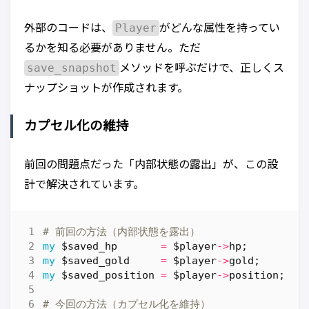
Player
外部のコードは、
がどんな属性を持ってい
るかを知る必要がありません。ただ
save_snapshot
メソッドを呼ぶだけで、正しくス
ナップショットが作成されます。
カプセル化の維持
前回の問題点だった「内部状態の露出」が、この設
計で解決されています。
# 前回の方法（内部状態を露出）
my
$saved_hp
=
$player
->
hp
;
my
$saved_gold
=
$player
->
gold
;
my
$saved_position
=
$player
->
position
;
# 今回の方法（カプセル化を維持）