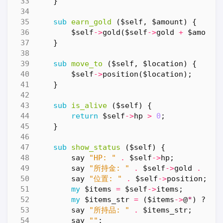
}
sub
earn_gold
($self, $amount) {
$self
->
gold
(
$self
->
gold
+
$amount
}
sub
move_to
($self, $location) {
$self
->
position
(
$location
);
}
sub
is_alive
($self) {
return
$self
->
hp
>
0
;
}
sub
show_status
($self) {
say
"HP: "
.
$self
->
hp
;
say
"所持金: "
.
$self
->
gold
.
"G"
say
"位置: "
.
$self
->
position
;
my
$items
=
$self
->
items
;
my
$items_str
=
(
$items
->
@
*
)
?
jo
say
"所持品: "
.
$items_str
;
say
""
;