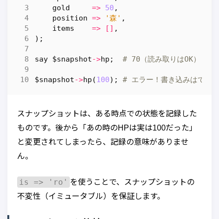
gold
=>
50
,
position
=>
'森'
,
items
=>
[]
,
);
say
$snapshot
->
hp
;
# 70（読み取りはOK）
$snapshot
->
hp
(
100
);
# エラー！書き込みはでき
スナップショットは、ある時点での状態を記録した
ものです。後から「あの時のHPは実は100だった」
と変更されてしまったら、記録の意味がありませ
ん。
is => 'ro'
を使うことで、スナップショットの
不変性（イミュータブル）を保証します。