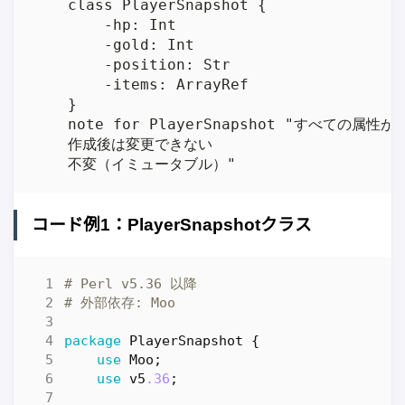
    class PlayerSnapshot {

        -hp: Int

        -gold: Int

        -position: Str

        -items: ArrayRef

    }

    note for PlayerSnapshot "すべての属性が i
    作成後は変更できない

コード例1：PlayerSnapshotクラス
# Perl v5.36 以降
# 外部依存: Moo
package
PlayerSnapshot
{
use
Moo
;
use
v5
.36
;