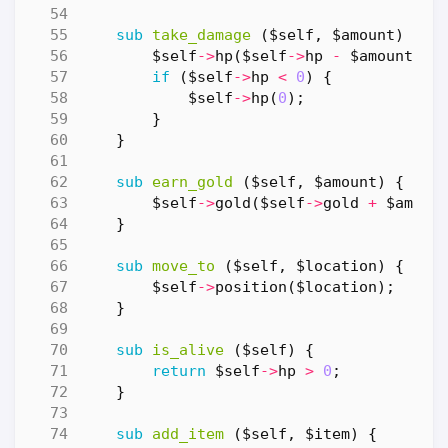
sub
take_damage
($self, $amount) {
$self
->
hp
(
$self
->
hp
-
$amount
);
if
(
$self
->
hp
<
0
)
{
$self
->
hp
(
0
);
}
}
sub
earn_gold
($self, $amount) {
$self
->
gold
(
$self
->
gold
+
$amoun
}
sub
move_to
($self, $location) {
$self
->
position
(
$location
);
}
sub
is_alive
($self) {
return
$self
->
hp
>
0
;
}
sub
add_item
($self, $item) {