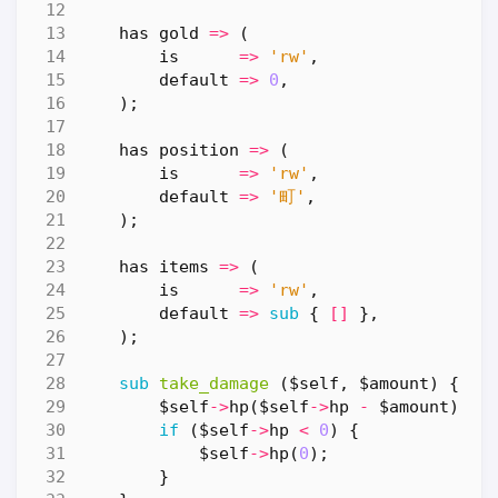
has
gold
=>
(
is
=>
'rw'
,
default
=>
0
,
);
has
position
=>
(
is
=>
'rw'
,
default
=>
'町'
,
);
has
items
=>
(
is
=>
'rw'
,
default
=>
sub
{
[]
},
);
sub
take_damage
($self, $amount) {
$self
->
hp
(
$self
->
hp
-
$amount
);
if
(
$self
->
hp
<
0
)
{
$self
->
hp
(
0
);
}