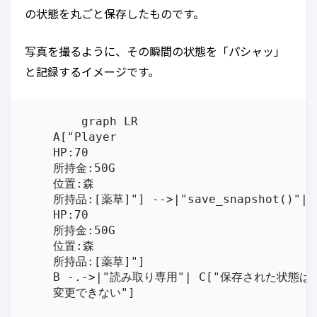
の状態を丸ごと保存したものです。
写真を撮るように、その瞬間の状態を「パシャッ」
と記録するイメージです。
	graph LR

    A["Player

    HP:70

    所持金:50G

    位置:森

    所持品:[薬草]"] -->|"save_snapshot()"| B
    HP:70

    所持金:50G

    位置:森

    所持品:[薬草]"]

    B -.->|"読み取り専用"| C["保存された状態は

    変更できない"]
