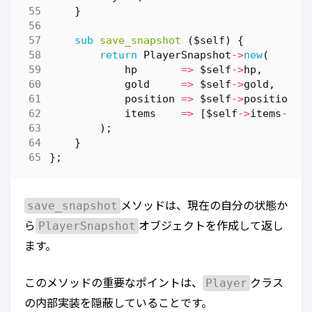
}
sub
save_snapshot
($self) {
return
PlayerSnapshot
->
new
(
hp
=>
$self
->
hp
,
gold
=>
$self
->
gold
,
position
=>
$self
->
position
,
items
=>
[
$self
->
items
->
@
*
);
}
};
save_snapshot
メソッドは、現在の自分の状態か
PlayerSnapshot
ら
オブジェクトを作成して返し
ます。
Player
このメソッドの重要なポイントは、
クラス
の内部実装を隠蔽していることです。