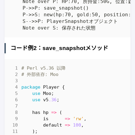
    Note over P: HP:70, 所持金:50G, 位置:森

    P->>P: save_snapshot()

    P->>S: new(hp:70, gold:50, position:'
    S-->>P: PlayerSnapshotオブジェクト

コード例2：save_snapshotメソッド
# Perl v5.36 以降
# 外部依存: Moo
package
Player
{
use
Moo
;
use
v5
.36
;
has
hp
=>
(
is
=>
'rw'
,
default
=>
100
,
);