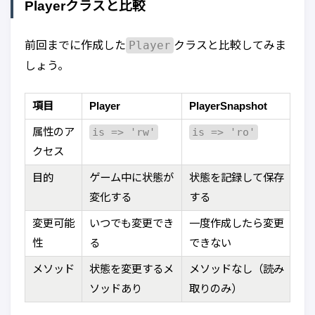
Playerクラスと比較
Player
前回までに作成した
クラスと比較してみま
しょう。
項目
Player
PlayerSnapshot
属性のア
is => 'rw'
is => 'ro'
クセス
目的
ゲーム中に状態が
状態を記録して保存
変化する
する
変更可能
いつでも変更でき
一度作成したら変更
性
る
できない
メソッド
状態を変更するメ
メソッドなし（読み
ソッドあり
取りのみ）