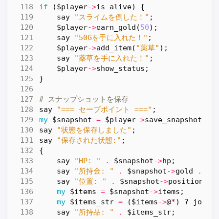
if
(
$player
->
is_alive
)
{
say
"スライムを倒した！"
;
$player
->
earn_gold
(
50
);
say
"50Gを手に入れた！"
;
$player
->
add_item
(
"薬草"
);
say
"薬草を手に入れた！"
;
$player
->
show_status
;
}
# スナップショットを保存
say
"=== セーブポイント ==="
;
my
$snapshot
=
$player
->
save_snapshot
;
say
"状態を保存しました"
;
say
"保存された状態:"
;
{
say
"HP: "
.
$snapshot
->
hp
;
say
"所持金: "
.
$snapshot
->
gold
.
"G
say
"位置: "
.
$snapshot
->
position
;
my
$items
=
$snapshot
->
items
;
my
$items_str
=
(
$items
->
@
*
)
?
join
(
say
"所持品: "
.
$items_str
;