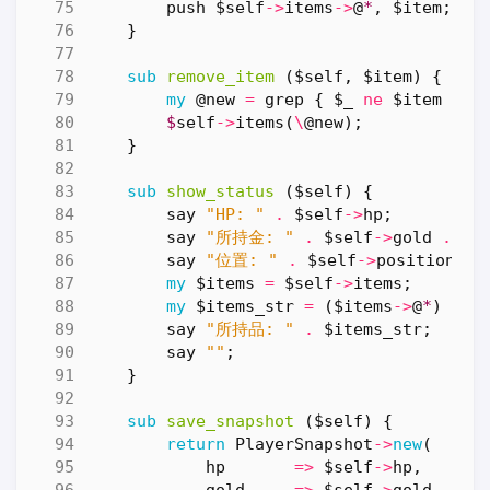
push
$self
->
items
->
@
*
,
$item
;
}
sub
remove_item
($self, $item) {
my
@new
=
grep
{
$_
ne
$item
}
$
$
self
->
items
(
\
@new
);
}
sub
show_status
($self) {
say
"HP: "
.
$self
->
hp
;
say
"所持金: "
.
$self
->
gold
.
"G
say
"位置: "
.
$self
->
position
;
my
$items
=
$self
->
items
;
my
$items_str
=
(
$items
->
@
*
)
?
j
say
"所持品: "
.
$items_str
;
say
""
;
}
sub
save_snapshot
($self) {
return
PlayerSnapshot
->
new
(
hp
=>
$self
->
hp
,
gold
=>
$self
->
gold
,