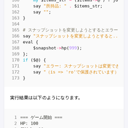
say
"所持品: "
.
$items_str
;
say
""
;
}
# スナップショットを変更しようとするとエラーにな
say
"スナップショットを変更しようとすると..."
;
eval
{
$snapshot
->
hp
(
999
);
};
if
(
$@
)
{
say
"エラー: スナップショットは変更できませ
say
"（is => 'ro'で保護されています）"
;
}
実行結果は以下のようになります。