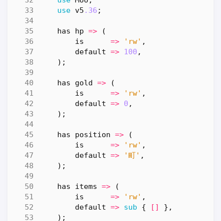
use
v5
.36
;
has
hp
=>
(
is
=>
'rw'
,
default
=>
100
,
);
has
gold
=>
(
is
=>
'rw'
,
default
=>
0
,
);
has
position
=>
(
is
=>
'rw'
,
default
=>
'町'
,
);
has
items
=>
(
is
=>
'rw'
,
default
=>
sub
{
[]
},
);