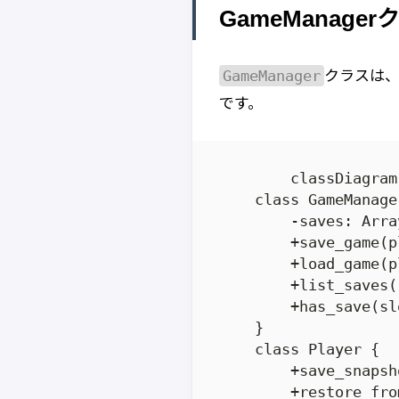
GameManage
GameManager
クラスは
です。
	classDiagram

    class GameManager
        -saves: Array
        +save_game(pl
        +load_game(p
        +list_saves()
        +has_save(sl
    }

    class Player {

        +save_snapsho
        +restore_fro