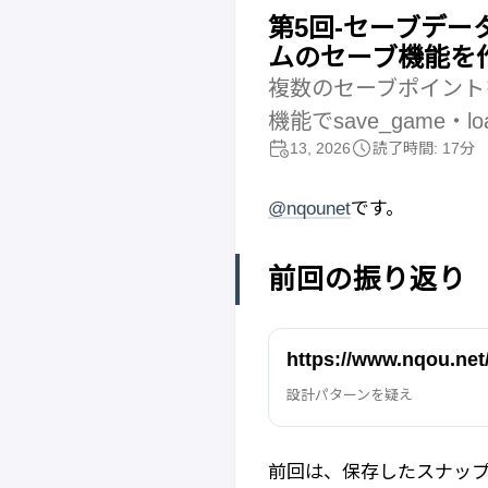
第5回-セーブデー
ムのセーブ機能を
複数のセーブポイントを
機能でsave_game・
13, 2026
読了時間: 17分
@nqounet
です。
前回の振り返り
https://www.nqou.net
設計パターンを疑え
前回は、保存したスナッ