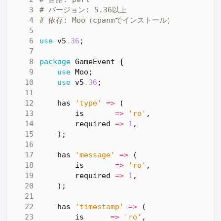
# バージョン: 5.36以上
# 依存: Moo（cpanmでインストール）
use
v5
.36
;
package
GameEvent
{
use
Moo
;
use
v5
.36
;
has
'type'
=>
(
is
=>
'ro'
,
required
=>
1
,
);
has
'message'
=>
(
is
=>
'ro'
,
required
=>
1
,
);
has
'timestamp'
=>
(
is
=>
'ro'
,