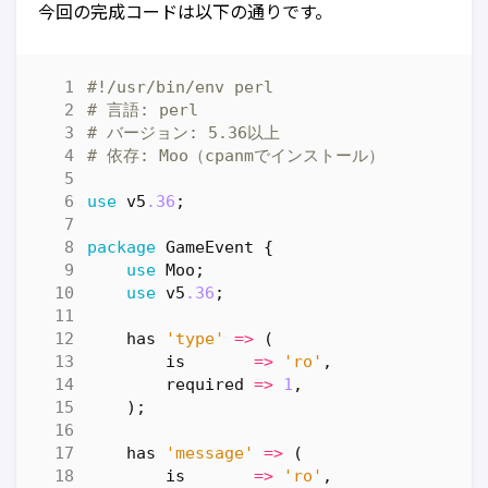
今回の完成コードは以下の通りです。
#!/usr/bin/env perl
# 言語: perl
# バージョン: 5.36以上
# 依存: Moo（cpanmでインストール）
use
v5
.36
;
package
GameEvent
{
use
Moo
;
use
v5
.36
;
has
'type'
=>
(
is
=>
'ro'
,
required
=>
1
,
);
has
'message'
=>
(
is
=>
'ro'
,