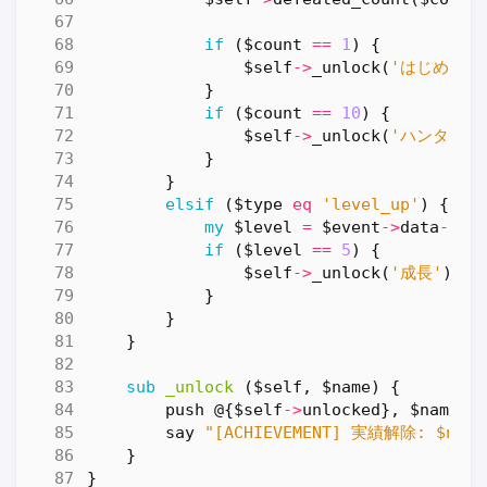
if
(
$count
==
1
)
{
$self
->
_unlock
(
'はじめての
}
if
(
$count
==
10
)
{
$self
->
_unlock
(
'ハンター'
)
}
}
elsif
(
$type
eq
'level_up'
)
{
my
$level
=
$event
->
data
->
{
l
if
(
$level
==
5
)
{
$self
->
_unlock
(
'成長'
);
}
}
}
sub
_unlock
($self, $name) {
push
@
{
$self
->
unlocked
},
$name
;
say
"[ACHIEVEMENT] 実績解除: $name
}
}