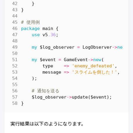
}
}
# 使用例
package
main
{
use
v5
.36
;
my
$log_observer
=
LogObserver
->
new
()
my
$event
=
GameEvent
->
new
(
type
=>
'enemy_defeated'
,
message
=>
'スライムを倒した！'
,
);
# 通知を送る
$log_observer
->
update
(
$event
);
}
実行結果は以下のようになります。