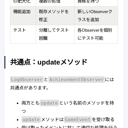
の肥大化
複数の処理
責務を持つ
機能追加
既存メソッドを
新しいObserverク
修正
ラスを追加
テスト
分離してテスト
各Observerを個別
困難
にテスト可能
共通点：updateメソッド
LogObserver
AchievementObserver
と
には
共通点があります。
update
両方とも
という名前のメソッドを持
つ
update
GameEvent
メソッドは
を受け取る
受け取ったイベントに対して適切な処理を行う