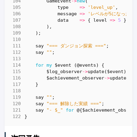
GameEvent
->
new
(
type
=>
'level_up'
,
message
=>
'レベルが5になった！
data
=>
{
level
=>
5
},
),
);
say
"=== ダンジョン探索 ==="
;
say
""
;
for
my
$event
(
@events
)
{
$log_observer
->
update
(
$event
);
$achievement_observer
->
update
(
$e
}
say
""
;
say
"=== 解除した実績 ==="
;
say
"- $_"
for
@
{
$achievement_observ
}