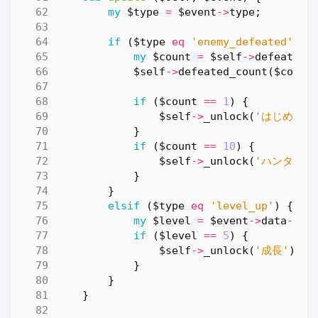
my
$type
=
$event
->
type
;
if
(
$type
eq
'enemy_defeated'
)
{
my
$count
=
$self
->
defeated_
$self
->
defeated_count
(
$count
if
(
$count
==
1
)
{
$self
->
_unlock
(
'はじめての
}
if
(
$count
==
10
)
{
$self
->
_unlock
(
'ハンター'
)
}
}
elsif
(
$type
eq
'level_up'
)
{
my
$level
=
$event
->
data
->
{
l
if
(
$level
==
5
)
{
$self
->
_unlock
(
'成長'
);
}
}
}