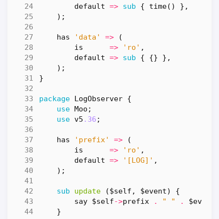
default
=>
sub
{
time
()
},
);
has
'data'
=>
(
is
=>
'ro'
,
default
=>
sub
{
{}
},
);
}
package
LogObserver
{
use
Moo
;
use
v5
.36
;
has
'prefix'
=>
(
is
=>
'ro'
,
default
=>
'[LOG]'
,
);
sub
update
($self, $event) {
say
$self
->
prefix
.
" "
.
$event
}