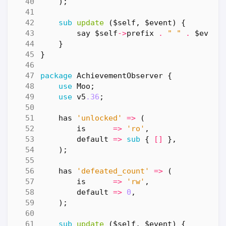
);
sub
update
($self, $event) {
say
$self
->
prefix
.
" "
.
$event
}
}
package
AchievementObserver
{
use
Moo
;
use
v5
.36
;
has
'unlocked'
=>
(
is
=>
'ro'
,
default
=>
sub
{
[]
},
);
has
'defeated_count'
=>
(
is
=>
'rw'
,
default
=>
0
,
);
sub
update
($self, $event) {