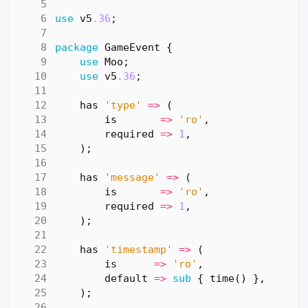
use
v5
.36
;
package
GameEvent
{
use
Moo
;
use
v5
.36
;
has
'type'
=>
(
is
=>
'ro'
,
required
=>
1
,
);
has
'message'
=>
(
is
=>
'ro'
,
required
=>
1
,
);
has
'timestamp'
=>
(
is
=>
'ro'
,
default
=>
sub
{
time
()
},
);