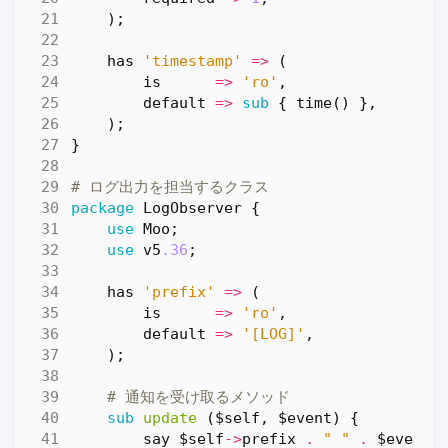
);
has
'timestamp'
=>
(
is
=>
'ro'
,
default
=>
sub
{
time
()
},
);
}
# ログ出力を担当するクラス
package
LogObserver
{
use
Moo
;
use
v5
.36
;
has
'prefix'
=>
(
is
=>
'ro'
,
default
=>
'[LOG]'
,
);
# 通知を受け取るメソッド
sub
update
($self, $event) {
say
$self
->
prefix
.
" "
.
$event
-