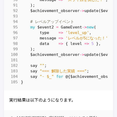
);
$achievement_observer
->
update
(
$event
# レベルアップイベント
my
$event2
=
GameEvent
->
new
(
type
=>
'level_up'
,
message
=>
'レベルが5になった！'
,
data
=>
{
level
=>
5
},
);
$achievement_observer
->
update
(
$event
say
""
;
say
"=== 解除した実績 ==="
;
say
"- $_"
for
@
{
$achievement_observ
}
実行結果は以下のようになります。