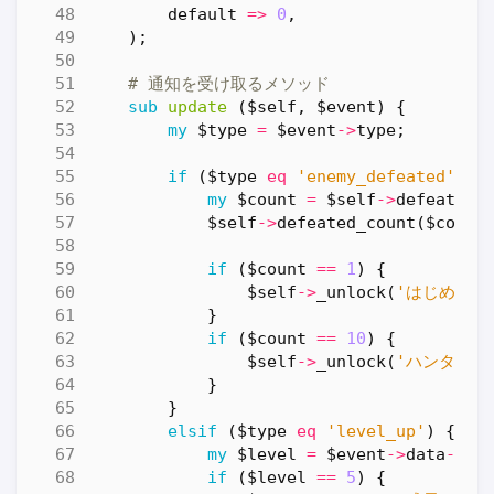
default
=>
0
,
);
# 通知を受け取るメソッド
sub
update
($self, $event) {
my
$type
=
$event
->
type
;
if
(
$type
eq
'enemy_defeated'
)
{
my
$count
=
$self
->
defeated_
$self
->
defeated_count
(
$count
if
(
$count
==
1
)
{
$self
->
_unlock
(
'はじめての
}
if
(
$count
==
10
)
{
$self
->
_unlock
(
'ハンター'
)
}
}
elsif
(
$type
eq
'level_up'
)
{
my
$level
=
$event
->
data
->
{
l
if
(
$level
==
5
)
{