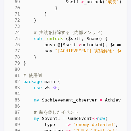
$self
->
_unlock
(
'成長'
);
}
}
}
# 実績を解除する（内部メソッド）
sub
_unlock
($self, $name) {
push
@
{
$self
->
unlocked
},
$name
;
say
"[ACHIEVEMENT] 実績解除: $name
}
}
# 使用例
package
main
{
use
v5
.36
;
my
$achievement_observer
=
Achieveme
# 敵を倒したイベント
my
$event1
=
GameEvent
->
new
(
type
=>
'enemy_defeated'
,
message
=>
'スライムを倒した！'
,