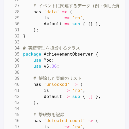
# イベントに関連するデータ（例：倒した敵の
has
'data'
=>
(
is
=>
'ro'
,
default
=>
sub
{
{}
},
);
}
# 実績管理を担当するクラス
package
AchievementObserver
{
use
Moo
;
use
v5
.36
;
# 解除した実績のリスト
has
'unlocked'
=>
(
is
=>
'ro'
,
default
=>
sub
{
[]
},
);
# 撃破数を記録
has
'defeated_count'
=>
(
is
=>
'rw'
,