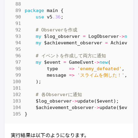
package
main
{
use
v5
.36
;
# Observerを作成
my
$log_observer
=
LogObserver
->
new
(
my
$achievement_observer
=
Achieveme
# イベントを作成して両方に通知
my
$event
=
GameEvent
->
new
(
type
=>
'enemy_defeated'
,
message
=>
'スライムを倒した！'
,
);
# 各Observerに通知
$log_observer
->
update
(
$event
);
$achievement_observer
->
update
(
$event
}
実行結果は以下のようになります。