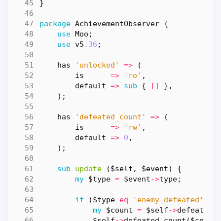
}
package
AchievementObserver
{
use
Moo
;
use
v5
.36
;
has
'unlocked'
=>
(
is
=>
'ro'
,
default
=>
sub
{
[]
},
);
has
'defeated_count'
=>
(
is
=>
'rw'
,
default
=>
0
,
);
sub
update
($self, $event) {
my
$type
=
$event
->
type
;
if
(
$type
eq
'enemy_defeated'
)
{
my
$count
=
$self
->
defeated_
$self
->
defeated_count
(
$count