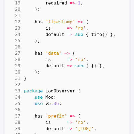
required
=>
1
,
);
has
'timestamp'
=>
(
is
=>
'ro'
,
default
=>
sub
{
time
()
},
);
has
'data'
=>
(
is
=>
'ro'
,
default
=>
sub
{
{}
},
);
}
package
LogObserver
{
use
Moo
;
use
v5
.36
;
has
'prefix'
=>
(
is
=>
'ro'
,
default
=>
'[LOG]'
,