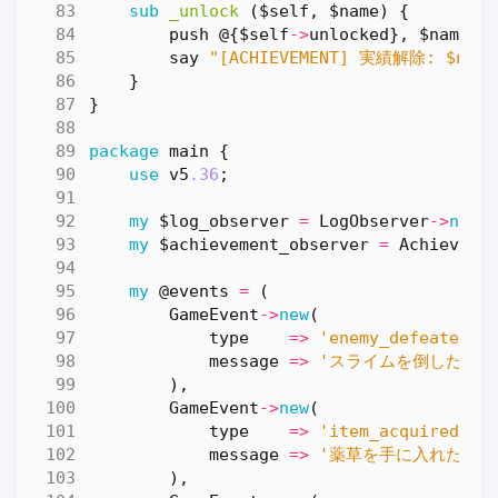
sub
_unlock
($self, $name) {
push
@
{
$self
->
unlocked
},
$name
;
say
"[ACHIEVEMENT] 実績解除: $name
}
}
package
main
{
use
v5
.36
;
my
$log_observer
=
LogObserver
->
new
(
my
$achievement_observer
=
Achieveme
my
@events
=
(
GameEvent
->
new
(
type
=>
'enemy_defeated'
,
message
=>
'スライムを倒した！'
),
GameEvent
->
new
(
type
=>
'item_acquired'
,
message
=>
'薬草を手に入れた！'
),