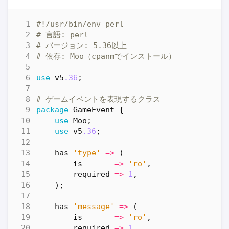
#!/usr/bin/env perl
# 言語: perl
# バージョン: 5.36以上
# 依存: Moo（cpanmでインストール）
use
v5
.36
;
# ゲームイベントを表現するクラス
package
GameEvent
{
use
Moo
;
use
v5
.36
;
has
'type'
=>
(
is
=>
'ro'
,
required
=>
1
,
);
has
'message'
=>
(
is
=>
'ro'
,
required
=>
1
,