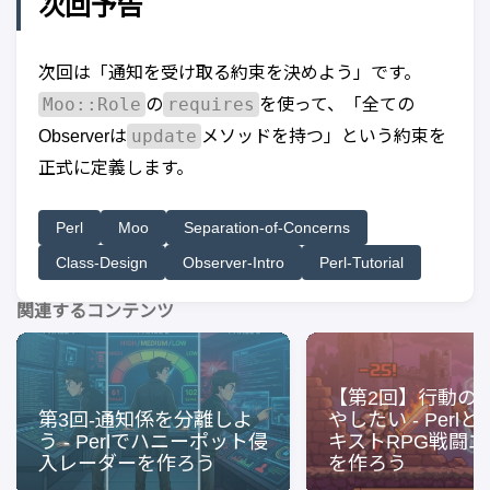
次回予告
次回は「通知を受け取る約束を決めよう」です。
Moo::Role
requires
の
を使って、「全ての
update
Observerは
メソッドを持つ」という約束を
正式に定義します。
Perl
Moo
Separation-of-Concerns
Class-Design
Observer-Intro
Perl-Tutorial
関連するコンテンツ
【第2回】行動の
第3回-通知係を分離しよ
やしたい - Perlと
う - Perlでハニーポット侵
キストRPG戦闘
入レーダーを作ろう
を作ろう