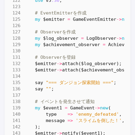
use
v5
.36
;
# EventEmitterを作成
my
$emitter
=
GameEventEmitter
->
new
(
# Observerを作成
my
$log_observer
=
LogObserver
->
new
(
my
$achievement_observer
=
Achieveme
# Observerを登録
$emitter
->
attach
(
$log_observer
);
$emitter
->
attach
(
$achievement_observ
say
"=== ダンジョン探索開始 ==="
;
say
""
;
# イベントを発生させて通知
my
$event1
=
GameEvent
->
new
(
type
=>
'enemy_defeated'
,
message
=>
'スライムを倒した！'
,
);
$emitter
->
notify
(
$event1
);