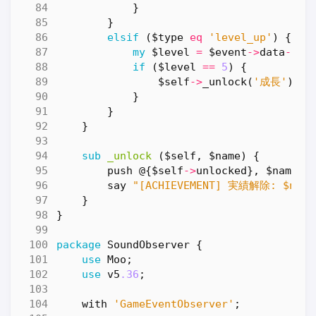
}
}
elsif
(
$type
eq
'level_up'
)
{
my
$level
=
$event
->
data
->
{
l
if
(
$level
==
5
)
{
$self
->
_unlock
(
'成長'
);
}
}
}
sub
_unlock
($self, $name) {
push
@
{
$self
->
unlocked
},
$name
;
say
"[ACHIEVEMENT] 実績解除: $name
}
}
package
SoundObserver
{
use
Moo
;
use
v5
.36
;
with
'GameEventObserver'
;