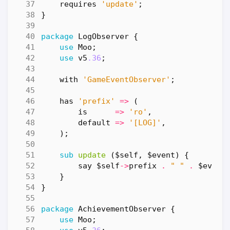
requires
'update'
;
}
package
LogObserver
{
use
Moo
;
use
v5
.36
;
with
'GameEventObserver'
;
has
'prefix'
=>
(
is
=>
'ro'
,
default
=>
'[LOG]'
,
);
sub
update
($self, $event) {
say
$self
->
prefix
.
" "
.
$event
}
}
package
AchievementObserver
{
use
Moo
;