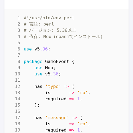
#!/usr/bin/env perl
# 言語: perl
# バージョン: 5.36以上
# 依存: Moo（cpanmでインストール）
use
v5
.36
;
package
GameEvent
{
use
Moo
;
use
v5
.36
;
has
'type'
=>
(
is
=>
'ro'
,
required
=>
1
,
);
has
'message'
=>
(
is
=>
'ro'
,
required
=>
1
,