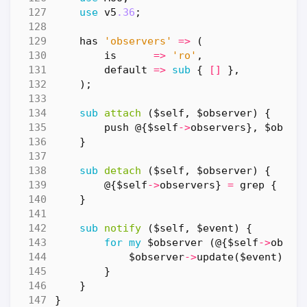
use
v5
.36
;
has
'observers'
=>
(
is
=>
'ro'
,
default
=>
sub
{
[]
},
);
sub
attach
($self, $observer) {
push
@
{
$self
->
observers
},
$obser
}
sub
detach
($self, $observer) {
@
{
$self
->
observers
}
=
grep
{
$_
}
sub
notify
($self, $event) {
for
my
$observer
(
@
{
$self
->
obser
$observer
->
update
(
$event
);
}
}
}