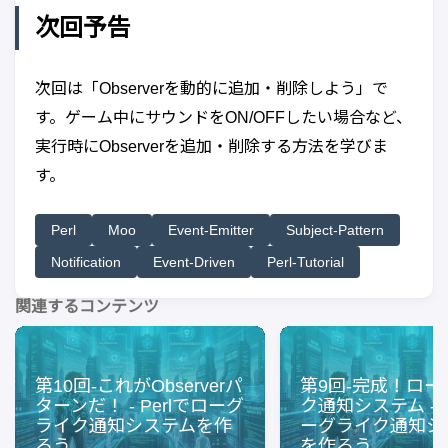
次回予告
次回は「Observerを動的に追加・削除しよう」で
す。ゲーム中にサウンドをON/OFFしたい場合など、
実行時にObserverを追加・削除する方法を学びま
す。
Perl
Moo
Event-Emitter
Subject-Pattern
Notification
Event-Driven
Perl-Tutorial
関連するコンテンツ
第10回-これがObserverパ
第9回-完成！ロー
ターンだ！ - Perlでローグ
ク通知システム - P
ライク通知システムを作
ーグライク通知シ
ろう
を作ろう