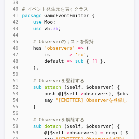
# イベント発生元を表すクラス
package
GameEventEmitter
{
use
Moo
;
use
v5
.36
;
# Observerのリストを保持
has
'observers'
=>
(
is
=>
'ro'
,
default
=>
sub
{
[]
},
);
# Observerを登録する
sub
attach
($self, $observer) {
push
@
{
$self
->
observers
},
$observ
say
"[EMITTER] Observerを登録しまし
}
# Observerを解除する
sub
detach
($self, $observer) {
@
{
$self
->
observers
}
=
grep
{
$_
!