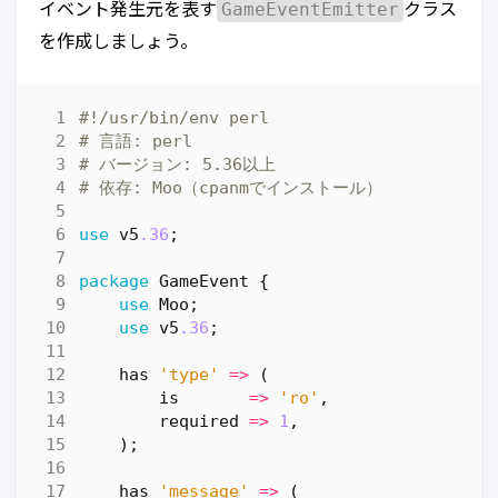
GameEventEmitter
イベント発生元を表す
クラス
を作成しましょう。
#!/usr/bin/env perl
# 言語: perl
# バージョン: 5.36以上
# 依存: Moo（cpanmでインストール）
use
v5
.36
;
package
GameEvent
{
use
Moo
;
use
v5
.36
;
has
'type'
=>
(
is
=>
'ro'
,
required
=>
1
,
);
has
'message'
=>
(