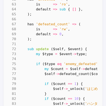
is
=>
'ro'
,
default
=>
sub
{
[]
},
);
has
'defeated_count'
=>
(
is
=>
'rw'
,
default
=>
0
,
);
sub
update
($self, $event) {
my
$type
=
$event
->
type
;
if
(
$type
eq
'enemy_defeated'
)
{
my
$count
=
$self
->
defeated_
$self
->
defeated_count
(
$count
if
(
$count
==
1
)
{
$self
->
_unlock
(
'はじめての
}
if
(
$count
==
10
)
{
$self
->
_unlock
(
'ハンター'
)