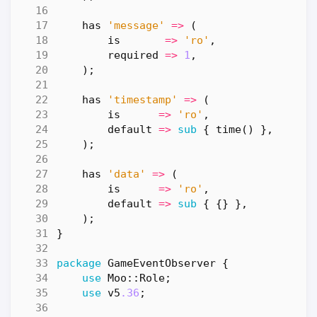
has
'message'
=>
(
is
=>
'ro'
,
required
=>
1
,
);
has
'timestamp'
=>
(
is
=>
'ro'
,
default
=>
sub
{
time
()
},
);
has
'data'
=>
(
is
=>
'ro'
,
default
=>
sub
{
{}
},
);
}
package
GameEventObserver
{
use
Moo::Role
;
use
v5
.36
;