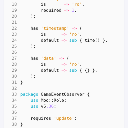
is
=>
'ro'
,
required
=>
1
,
);
has
'timestamp'
=>
(
is
=>
'ro'
,
default
=>
sub
{
time
()
},
);
has
'data'
=>
(
is
=>
'ro'
,
default
=>
sub
{
{}
},
);
}
package
GameEventObserver
{
use
Moo::Role
;
use
v5
.36
;
requires
'update'
;
}