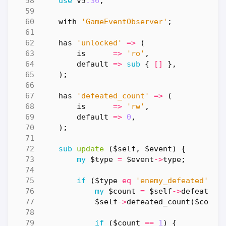
use
v5
.36
;
with
'GameEventObserver'
;
has
'unlocked'
=>
(
is
=>
'ro'
,
default
=>
sub
{
[]
},
);
has
'defeated_count'
=>
(
is
=>
'rw'
,
default
=>
0
,
);
sub
update
($self, $event) {
my
$type
=
$event
->
type
;
if
(
$type
eq
'enemy_defeated'
)
{
my
$count
=
$self
->
defeated_
$self
->
defeated_count
(
$count
if
(
$count
==
1
)
{