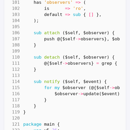
has
'observers'
=>
(
is
=>
'ro'
,
default
=>
sub
{
[]
},
);
sub
attach
($self, $observer) {
push
@
{
$self
->
observers
},
$obser
}
sub
detach
($self, $observer) {
@
{
$self
->
observers
}
=
grep
{
$_
}
sub
notify
($self, $event) {
for
my
$observer
(
@
{
$self
->
obser
$observer
->
update
(
$event
);
}
}
}
package
main
{