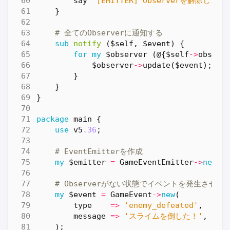
say
"[EMITTER] Observerを解除しまし
}
# 全てのObserverに通知する
sub
notify
($self, $event) {
for
my
$observer
(
@
{
$self
->
observ
$observer
->
update
(
$event
);
}
}
}
package
main
{
use
v5
.36
;
# EventEmitterを作成
my
$emitter
=
GameEventEmitter
->
new
()
# Observerがない状態でイベントを発生させて
my
$event
=
GameEvent
->
new
(
type
=>
'enemy_defeated'
,
message
=>
'スライムを倒した！'
,
);