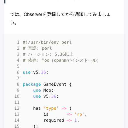
では、Observerを登録してから通知してみましょ
う。
#!/usr/bin/env perl
# 言語: perl
# バージョン: 5.36以上
# 依存: Moo（cpanmでインストール）
use
v5
.36
;
package
GameEvent
{
use
Moo
;
use
v5
.36
;
has
'type'
=>
(
is
=>
'ro'
,
required
=>
1
,
);