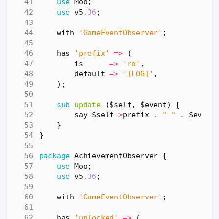
use
Moo
;
use
v5
.36
;
with
'GameEventObserver'
;
has
'prefix'
=>
(
is
=>
'ro'
,
default
=>
'[LOG]'
,
);
sub
update
($self, $event) {
say
$self
->
prefix
.
" "
.
$event
}
}
package
AchievementObserver
{
use
Moo
;
use
v5
.36
;
with
'GameEventObserver'
;
has
'unlocked'
=>
(