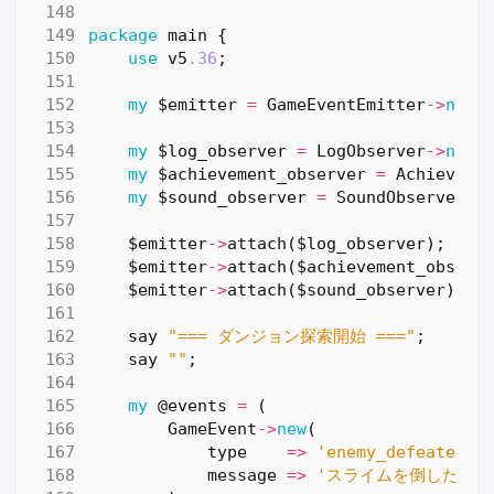
package
main
{
use
v5
.36
;
my
$emitter
=
GameEventEmitter
->
new
(
my
$log_observer
=
LogObserver
->
new
(
my
$achievement_observer
=
Achieveme
my
$sound_observer
=
SoundObserver
->
$emitter
->
attach
(
$log_observer
);
$emitter
->
attach
(
$achievement_observ
$emitter
->
attach
(
$sound_observer
);
say
"=== ダンジョン探索開始 ==="
;
say
""
;
my
@events
=
(
GameEvent
->
new
(
type
=>
'enemy_defeated'
,
message
=>
'スライムを倒した！'