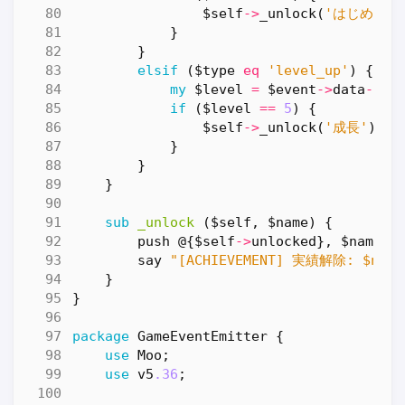
$self
->
_unlock
(
'はじめての
}
}
elsif
(
$type
eq
'level_up'
)
{
my
$level
=
$event
->
data
->
{
l
if
(
$level
==
5
)
{
$self
->
_unlock
(
'成長'
);
}
}
}
sub
_unlock
($self, $name) {
push
@
{
$self
->
unlocked
},
$name
;
say
"[ACHIEVEMENT] 実績解除: $name
}
}
package
GameEventEmitter
{
use
Moo
;
use
v5
.36
;