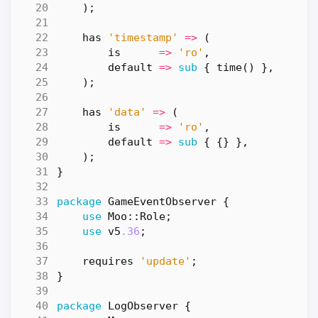
);
has
'timestamp'
=>
(
is
=>
'ro'
,
default
=>
sub
{
time
()
},
);
has
'data'
=>
(
is
=>
'ro'
,
default
=>
sub
{
{}
},
);
}
package
GameEventObserver
{
use
Moo::Role
;
use
v5
.36
;
requires
'update'
;
}
package
LogObserver
{