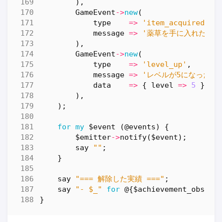
),
GameEvent
->
new
(
type
=>
'item_acquired'
,
message
=>
'薬草を手に入れた！'
),
GameEvent
->
new
(
type
=>
'level_up'
,
message
=>
'レベルが5になった！
data
=>
{
level
=>
5
},
),
);
for
my
$event
(
@events
)
{
$emitter
->
notify
(
$event
);
say
""
;
}
say
"=== 解除した実績 ==="
;
say
"- $_"
for
@
{
$achievement_observ
}