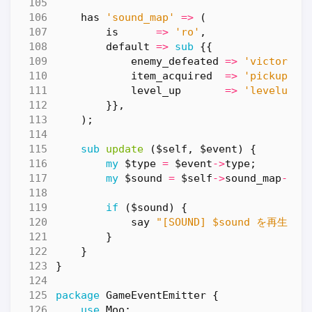
has
'sound_map'
=>
(
is
=>
'ro'
,
default
=>
sub
{{
enemy_defeated
=>
'victory.w
item_acquired
=>
'pickup.wa
level_up
=>
'levelup.w
}},
);
sub
update
($self, $event) {
my
$type
=
$event
->
type
;
my
$sound
=
$self
->
sound_map
->
{
$
if
(
$sound
)
{
say
"[SOUND] $sound を再生"
;
}
}
}
package
GameEventEmitter
{
use
Moo
;