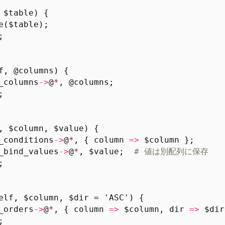
 $table) {
e
(
$table
);
;
f, @columns) {
_columns
->
@
*
,
@columns
;
;
, $column, $value) {
_conditions
->
@
*
,
{
column
=>
$column
};
_bind_values
->
@
*
,
$value
;
# 値は別配列に保存
;
elf, $column, $dir = 'ASC') {
_orders
->
@
*
,
{
column
=>
$column
,
dir
=>
$dir
;