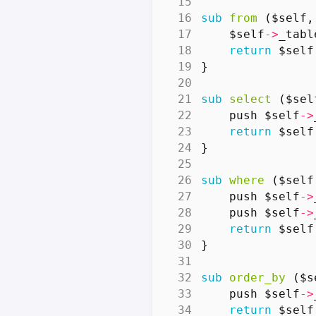
sub
from
($self,
$self
->
_tabl
return
$self
}
sub
select
($sel
push
$self
->
return
$self
}
sub
where
($self
push
$self
->
push
$self
->
return
$self
}
sub
order_by
($s
push
$self
->
return
$self