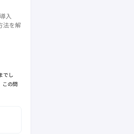
）
を導入
方法を解
までし
、この問