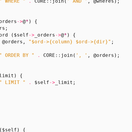
" WHERE "
.
CORE::
join
(
' AND '
,
@wheres
);
orders
->
@
*
)
{
rs
;
ord
(
$self
->
_orders
->
@
*
)
{
@orders
,
"$ord->{column} $ord->{dir}"
;
" ORDER BY "
.
CORE::
join
(
', '
,
@orders
);
limit
)
{
" LIMIT "
.
$self
->
_limit
;
($self) {