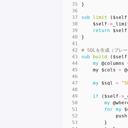
}
sub
limit
($self
$self
->
_limi
return
$self
}
# SQLを生成（プレ
sub
build
($self
my
@columns
my
$cols
=
@
my
$sql
=
"S
if
(
$self
->
_
my
@wher
for
my
$
push
}