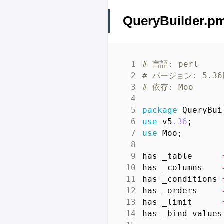
QueryBuilder
# 言語: perl
# バージョン: 5.3
# 依存: Moo
package
QueryBui
use
v5
.36
;
use
Moo
;
has
_table
has
_columns
has
_conditions
has
_orders
has
_limit
has
_bind_values