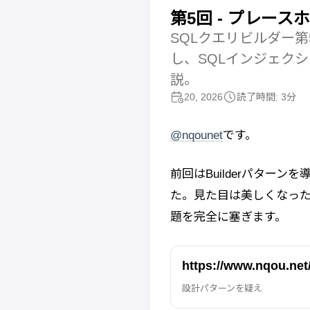
第5回 - プレース
SQLクエリビルダー
し、SQLインジェク
説。
20, 2026
読了時間: 3分
@nqounet
です。
前回はBuilderパター
た。見た目は美しくなっ
題を完全に塞ぎます。
https://www.nqou.net
設計パターンを疑え