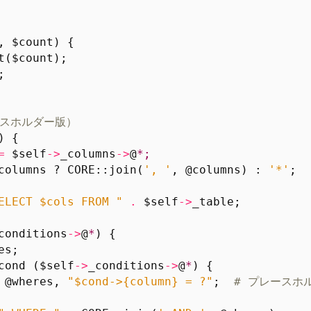
, $count) {
t
(
$count
);
;
ースホルダー版）
) {
=
$self
->
_columns
->
@
*;
columns
?
CORE::
join
(
', '
,
@columns
)
:
'*'
;
ELECT $cols FROM "
.
$self
->
_table
;
conditions
->
@
*
)
{
es
;
cond
(
$self
->
_conditions
->
@
*
)
{
@wheres
,
"$cond->{column} = ?"
;
# プレースホ