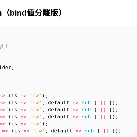
.pm（bind値分離版）
6以上
lder
;
=>
(
is
=>
'rw'
);
=>
(
is
=>
'rw'
,
default
=>
sub
{
[]
});
=>
(
is
=>
'rw'
,
default
=>
sub
{
[]
});
=>
(
is
=>
'rw'
,
default
=>
sub
{
[]
});
=>
(
is
=>
'rw'
);
=>
(
is
=>
'rw'
,
default
=>
sub
{
[]
});