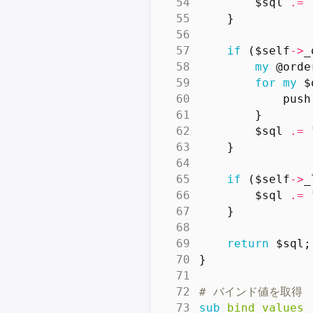
$sql
.=
}
if
(
$self
->
_
my
@orde
for
my
$
push
}
$sql
.=
}
if
(
$self
->
_
$sql
.=
}
return
$sql
;
}
# バインド値を取得
sub
bind_values