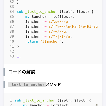
}
sub
_text_to_anchor
($self, $text) {
my
$anchor
=
lc
(
$text
);
# 
$anchor
=~
s/\s+/-/g
;
# 
$anchor
=~
s/[^\w\-\p{Han}\p{Hiragana
$anchor
=~
s/-+/-/g
;
# 
$anchor
=~
s/^-|-$//g
;
# 
return
"#$anchor"
;
}
1
;
コードの解説
_text_to_anchor
メソッド
sub
_text_to_anchor
($self, $text) {
my
$anchor
=
lc
(
$text
);
# 小