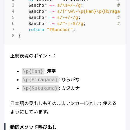
$anchor
=~
s/\s+/-/g
;
# 空
$anchor
=~
s/[^\w\-\p{Han}\p{Hiragana}
$anchor
=~
s/-+/-/g
;
# 連
$anchor
=~
s/^-|-$//g
;
# 先
return
"#$anchor"
;
}
正規表現のポイント：
\p{Han}
: 漢字
\p{Hiragana}
: ひらがな
\p{Katakana}
: カタカナ
日本語の見出しもそのままアンカーIDとして使える
ようにしています。
動的メソッド呼び出し