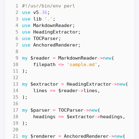
#!/usr/bin/env perl
use
v5
.36
;
use
lib
'.'
;
use
MarkdownReader
;
use
HeadingExtractor
;
use
TOCParser
;
use
AnchoredRenderer
;
my
$reader
=
MarkdownReader
->
new
(
filepath
=>
'sample.md'
,
);
my
$extractor
=
HeadingExtractor
->
new
(
lines
=>
$reader
->
lines
,
);
my
$parser
=
TOCParser
->
new
(
headings
=>
$extractor
->
headings
,
);
my
$renderer
=
AnchoredRenderer
->
new
(