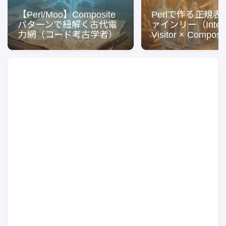
【Perl/Moo】Composite
Perlで作る正規
パターンで紐解く古代電
ァインリー（Interpr
力網（コード考古学者）
Visitor × Compos