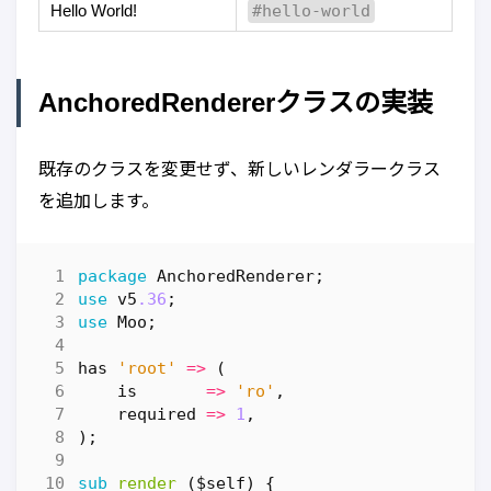
Hello World!
#hello-world
AnchoredRendererクラスの実装
既存のクラスを変更せず、新しいレンダラークラス
を追加します。
package
AnchoredRenderer
;
use
v5
.36
;
use
Moo
;
has
'root'
=>
(
is
=>
'ro'
,
required
=>
1
,
);
sub
render
($self) {