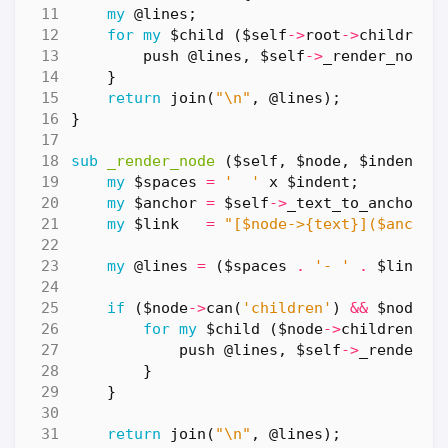
my
@lines
;
for
my
$child
(
$self
->
root
->
children
-
push
@lines
,
$self
->
_render_node
(
}
return
join
(
"\n"
,
@lines
);
}
sub
_render_node
($self, $node, $indent) 
my
$spaces
=
'  '
x
$indent
;
my
$anchor
=
$self
->
_text_to_anchor
(
$
my
$link
=
"[$node->{text}]($anchor
my
@lines
=
(
$spaces
.
'- '
.
$link
);
if
(
$node
->
can
(
'children'
)
&&
$node
->
for
my
$child
(
$node
->
children
->
@
push
@lines
,
$self
->
_render_n
}
}
return
join
(
"\n"
,
@lines
);