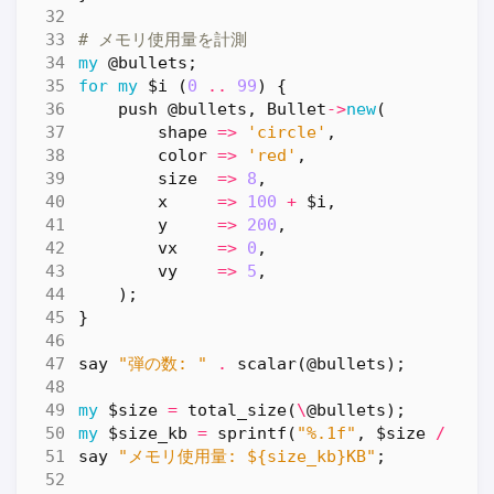
# メモリ使用量を計測
my
@bullets
;
for
my
$i
(
0
..
99
)
{
push
@bullets
,
Bullet
->
new
(
shape
=>
'circle'
,
color
=>
'red'
,
size
=>
8
,
x
=>
100
+
$i
,
y
=>
200
,
vx
=>
0
,
vy
=>
5
,
);
}
say
"弾の数: "
.
scalar
(
@bullets
);
my
$size
=
total_size
(
\
@bullets
);
my
$size_kb
=
sprintf
(
"%.1f"
,
$size
/
102
say
"メモリ使用量: ${size_kb}KB"
;