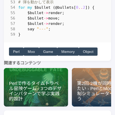
# 弾を動かして表示
for
my
$bullet
(
@bullets
[
0
..
2
])
{
$bullet
->
render
;
$bullet
->
move
;
$bullet
->
render
;
say
"---"
;
}
Perl
Moo
Game
Memory
Object
関連するコンテンツ
Perlで作るタイムトラベ
第2回-2機が同時
ル冒険ゲーム - 3つのデザ
たい - PerlとMo
インパターンで学ぶ実践
制シミュレーター
的設計
う