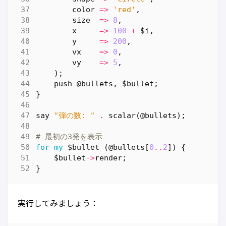
color
=>
'red'
,
size
=>
8
,
x
=>
100
+
$i
,
y
=>
200
,
vx
=>
0
,
vy
=>
5
,
);
push
@bullets
,
$bullet
;
}
say
"弾の数: "
.
scalar
(
@bullets
);
# 最初の3発を表示
for
my
$bullet
(
@bullets
[
0
..
2
])
{
$bullet
->
render
;
}
実行してみましょう：