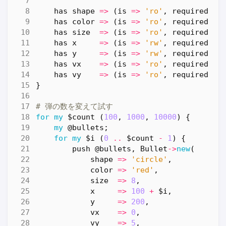
has
shape
=>
(
is
=>
'ro'
,
required
=>
has
color
=>
(
is
=>
'ro'
,
required
=>
has
size
=>
(
is
=>
'ro'
,
required
=>
has
x
=>
(
is
=>
'rw'
,
required
=>
has
y
=>
(
is
=>
'rw'
,
required
=>
has
vx
=>
(
is
=>
'ro'
,
required
=>
has
vy
=>
(
is
=>
'ro'
,
required
=>
}
# 弾の数を変えて試す
for
my
$count
(
100
,
1000
,
10000
)
{
my
@bullets
;
for
my
$i
(
0
..
$count
-
1
)
{
push
@bullets
,
Bullet
->
new
(
shape
=>
'circle'
,
color
=>
'red'
,
size
=>
8
,
x
=>
100
+
$i
,
y
=>
200
,
vx
=>
0
,
vy
=>
5
,