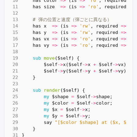
has
color
=>
(
is
=>
'ro'
,
required
=>
has
size
=>
(
is
=>
'ro'
,
required
=>
# 弾の位置と速度（弾ごとに異なる）
has
x
=>
(
is
=>
'rw'
,
required
=>
1
)
has
y
=>
(
is
=>
'rw'
,
required
=>
1
)
has
vx
=>
(
is
=>
'ro'
,
required
=>
1
)
has
vy
=>
(
is
=>
'ro'
,
required
=>
1
)
sub
move
($self) {
$self
->
x
(
$self
->
x
+
$self
->
vx
);
$self
->
y
(
$self
->
y
+
$self
->
vy
);
}
sub
render
($self) {
my
$shape
=
$self
->
shape
;
my
$color
=
$self
->
color
;
my
$x
=
$self
->
x
;
my
$y
=
$self
->
y
;
say
"[$color $shape] at ($x, $y)"
}
}