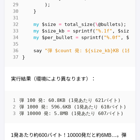
);
}
my
$size
=
total_size
(
\
@bullets
);
my
$size_kb
=
sprintf
(
"%.1f"
,
$size
/
my
$per_bullet
=
sprintf
(
"%.0f"
,
$siz
say
"弾 $count 発: ${size_kb}KB (1発あ
}
実行結果（環境により異なります）：
1発あたり約600バイト！10000発だと約6MB…。弾