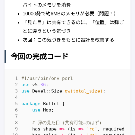
バイトのメモリを消費
10000発で約6MBのメモリが必要（問題！）
「見た目」は共有できるのに、「位置」は弾ご
とに違うという気づき
次回：この気づきをもとに設計を改善する
今回の完成コード
#!/usr/bin/env perl
use
v5
.36
;
use
Devel::Size
qw(total_size)
;
package
Bullet
{
use
Moo
;
# 弾の見た目（共有可能…のはず）
has
shape
=>
(
is
=>
'ro'
,
required
=>