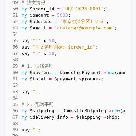
# 注文情報
my
$order_id
=
'ORD-2026-0001'
;
my
$amount
=
5000
;
my
$address
=
'東京都渋谷区1-2-3'
;
my
$email
=
'customer@example.com'
;
say
"="
x
50
;
say
"注文処理開始: $order_id"
;
say
"="
x
50
;
# 1. 決済処理
my
$payment
=
DomesticPayment
->
new
(
amount
my
$total
=
$payment
->
process
;
say
""
;
# 2. 配送手配
my
$shipping
=
DomesticShipping
->
new
(
addr
my
$delivery_info
=
$shipping
->
ship
;
say
""
;