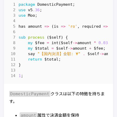
package
DomesticPayment
;
use
v5
.36
;
use
Moo
;
has
amount
=>
(
is
=>
'ro'
,
required
=>
1
)
sub
process
($self) {
my
$fee
=
int
(
$self
->
amount
*
0.03
);
my
$total
=
$self
->
amount
+
$fee
;
say
"【国内決済】金額: ¥"
.
$self
->
amoun
return
$total
;
}
1
;
DomesticPayment
クラスは以下の特徴を持ちま
す。
amount
属性で決済金額を保持