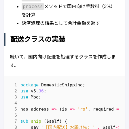
process
メソッドで国内向け手数料（3%）
を計算
決済処理の結果として合計金額を返す
配送クラスの実装
続いて、国内向け配送を処理するクラスを作成しま
す。
package
DomesticShipping
;
use
v5
.36
;
use
Moo
;
has
address
=>
(
is
=>
'ro'
,
required
=>
1
sub
ship
($self) {
say
"【国内配送】お届け先: "
.
$self
->
add