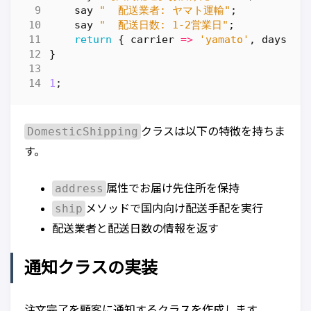
say
"  配送業者: ヤマト運輸"
;
say
"  配送日数: 1-2営業日"
;
return
{
carrier
=>
'yamato'
,
days
=>
}
1
;
DomesticShipping
クラスは以下の特徴を持ちま
す。
address
属性でお届け先住所を保持
ship
メソッドで国内向け配送手配を実行
配送業者と配送日数の情報を返す
通知クラスの実装
注文完了を顧客に通知するクラスを作成します。