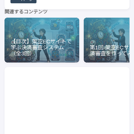
関連するコンテンツ
【目次】架空ECサイトで
学ぶ決済審査システム
第1回-架空ECサ
（全3回）
済審査を作ってみ