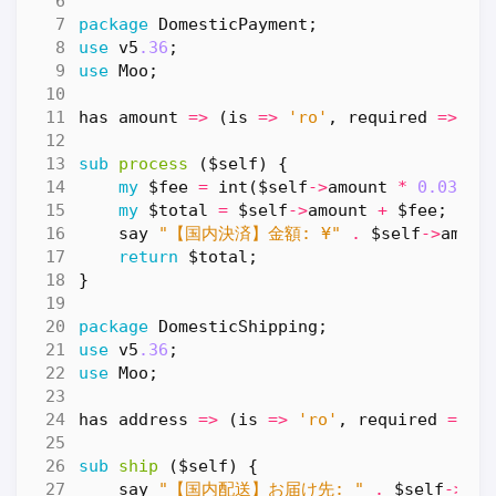
package
DomesticPayment
;
use
v5
.36
;
use
Moo
;
has
amount
=>
(
is
=>
'ro'
,
required
=>
1
)
sub
process
($self) {
my
$fee
=
int
(
$self
->
amount
*
0.03
);
my
$total
=
$self
->
amount
+
$fee
;
say
"【国内決済】金額: ¥"
.
$self
->
amoun
return
$total
;
}
package
DomesticShipping
;
use
v5
.36
;
use
Moo
;
has
address
=>
(
is
=>
'ro'
,
required
=>
1
sub
ship
($self) {
say
"【国内配送】お届け先: "
.
$self
->
add