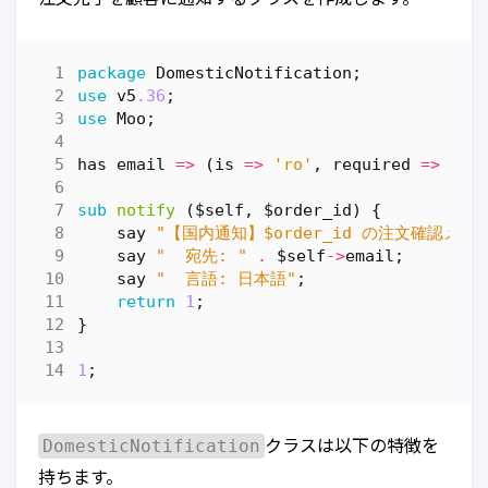
package
DomesticNotification
;
use
v5
.36
;
use
Moo
;
has
email
=>
(
is
=>
'ro'
,
required
=>
1
);
sub
notify
($self, $order_id) {
say
"【国内通知】$order_id の注文確認メー
say
"  宛先: "
.
$self
->
email
;
say
"  言語: 日本語"
;
return
1
;
}
1
;
DomesticNotification
クラスは以下の特徴を
持ちます。