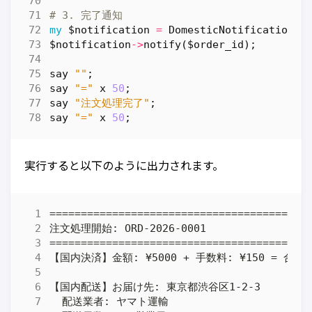
# 3. 完了通知
my
$notification
=
DomesticNotification
->
$notification
->
notify
(
$order_id
);
say
""
;
say
"="
x
50
;
say
"注文処理完了"
;
say
"="
x
50
;
実行すると以下のように出力されます。