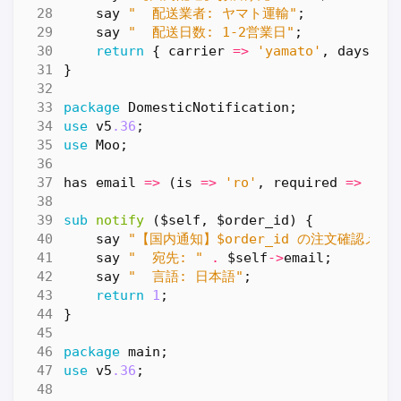
say
"  配送業者: ヤマト運輸"
;
say
"  配送日数: 1-2営業日"
;
return
{
carrier
=>
'yamato'
,
days
=>
}
package
DomesticNotification
;
use
v5
.36
;
use
Moo
;
has
email
=>
(
is
=>
'ro'
,
required
=>
1
);
sub
notify
($self, $order_id) {
say
"【国内通知】$order_id の注文確認メー
say
"  宛先: "
.
$self
->
email
;
say
"  言語: 日本語"
;
return
1
;
}
package
main
;
use
v5
.36
;