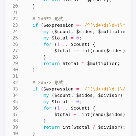
}
# 2d6*2 形式
if
(
$expression
=~
 /^(\d+)d(\d+)\*(\d
my
(
$count
,
$sides
,
$multiplier
)
my
$total
=
0
;
for
(
1
..
$count
)
{
$total
+=
int
(
rand
(
$sides
))
+
}
return
$total
*
$multiplier
;
}
# 2d6/2 形式
if
(
$expression
=~
 /^(\d+)d(\d+)\/(\d
my
(
$count
,
$sides
,
$divisor
)
=
(
my
$total
=
0
;
for
(
1
..
$count
)
{
$total
+=
int
(
rand
(
$sides
))
+
}
return
int
(
$total
/
$divisor
);
}