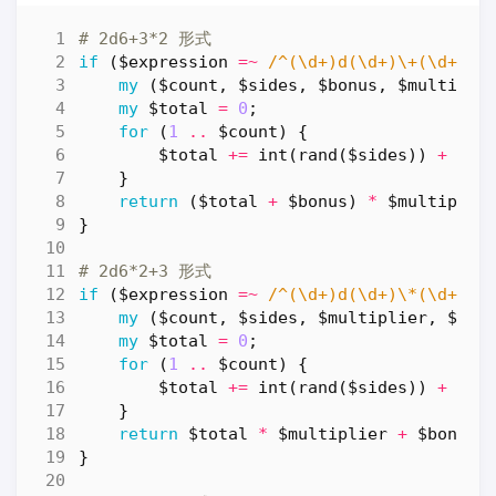
# 2d6+3*2 形式
if
(
$expression
=~
 /^(\d+)d(\d+)\+(\d+)\*
my
(
$count
,
$sides
,
$bonus
,
$multipli
my
$total
=
0
;
for
(
1
..
$count
)
{
$total
+=
int
(
rand
(
$sides
))
+
1
;
}
return
(
$total
+
$bonus
)
*
$multiplie
}
# 2d6*2+3 形式
if
(
$expression
=~
 /^(\d+)d(\d+)\*(\d+)\+
my
(
$count
,
$sides
,
$multiplier
,
$bon
my
$total
=
0
;
for
(
1
..
$count
)
{
$total
+=
int
(
rand
(
$sides
))
+
1
;
}
return
$total
*
$multiplier
+
$bonus
;
}