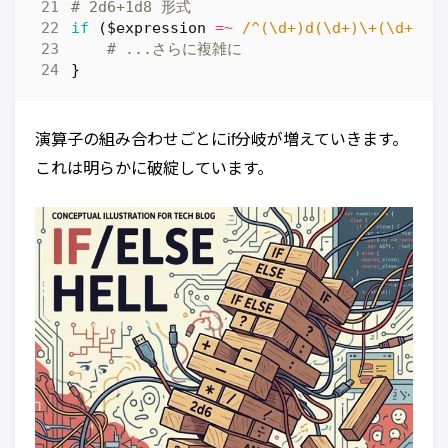
# 2d6+1d8 形式
if
(
$expression
=~
 /^(\d+)d(\d+)\+(\d+)d(
# ...さらに複雑に
}
演算子の組み合わせごとにif分岐が増えていきます。
これは明らかに破綻しています。