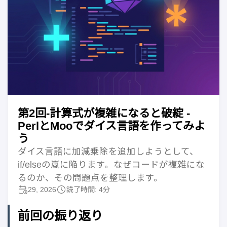
第2回-計算式が複雑になると破綻 -
PerlとMooでダイス言語を作ってみよ
う
ダイス言語に加減乗除を追加しようとして、
if/elseの嵐に陥ります。なぜコードが複雑にな
るのか、その問題点を整理します。
29, 2026
読了時間: 4分
前回の振り返り