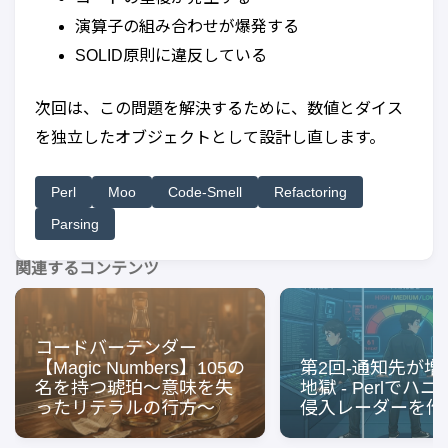
演算子の組み合わせが爆発する
SOLID原則に違反している
次回は、この問題を解決するために、数値とダイス
を独立したオブジェクトとして設計し直します。
Perl
Moo
Code-Smell
Refactoring
Parsing
関連するコンテンツ
コードバーテンダー
【Magic Numbers】105の
第2回-通知先が増
名を持つ琥珀〜意味を失
地獄 - Perlでハ
ったリテラルの行方〜
侵入レーダーを作