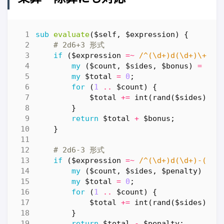
sub
evaluate
($self, $expression) {
# 2d6+3 形式
if
(
$expression
=~
 /^(\d+)d(\d+)\+(\d
my
(
$count
,
$sides
,
$bonus
)
=
(
$1
my
$total
=
0
;
for
(
1
..
$count
)
{
$total
+=
int
(
rand
(
$sides
))
+
}
return
$total
+
$bonus
;
}
# 2d6-3 形式
if
(
$expression
=~
 /^(\d+)d(\d+)-(\d+
my
(
$count
,
$sides
,
$penalty
)
=
(
my
$total
=
0
;
for
(
1
..
$count
)
{
$total
+=
int
(
rand
(
$sides
))
+
}
return
$total
-
$penalty
;