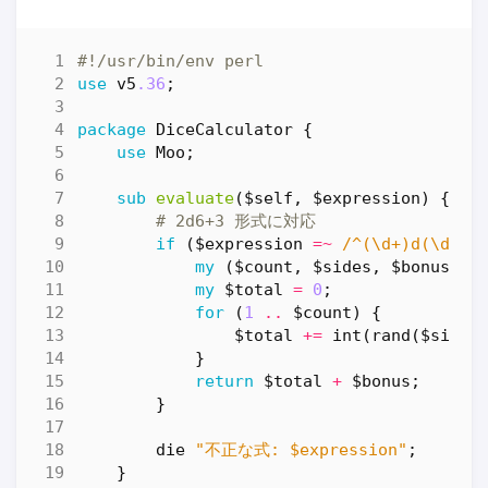
#!/usr/bin/env perl
use
v5
.36
;
package
DiceCalculator
{
use
Moo
;
sub
evaluate
($self, $expression) {
# 2d6+3 形式に対応
if
(
$expression
=~
 /^(\d+)d(\d+)\
my
(
$count
,
$sides
,
$bonus
)
=
my
$total
=
0
;
for
(
1
..
$count
)
{
$total
+=
int
(
rand
(
$sides
}
return
$total
+
$bonus
;
}
die
"不正な式: $expression"
;
}