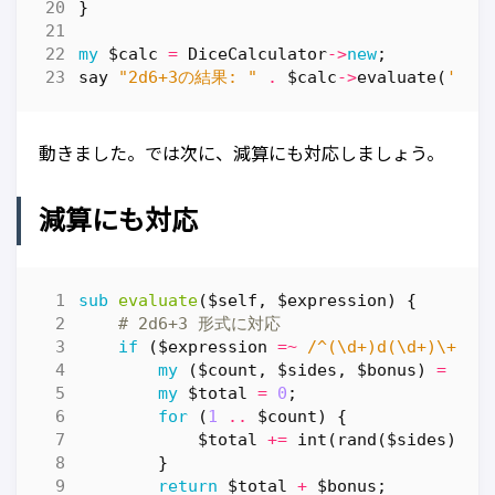
}
my
$calc
=
DiceCalculator
->
new
;
say
"2d6+3の結果: "
.
$calc
->
evaluate
(
'2d6
動きました。では次に、減算にも対応しましょう。
減算にも対応
sub
evaluate
($self, $expression) {
# 2d6+3 形式に対応
if
(
$expression
=~
 /^(\d+)d(\d+)\+(\d
my
(
$count
,
$sides
,
$bonus
)
=
(
$1
my
$total
=
0
;
for
(
1
..
$count
)
{
$total
+=
int
(
rand
(
$sides
))
+
}
return
$total
+
$bonus
;