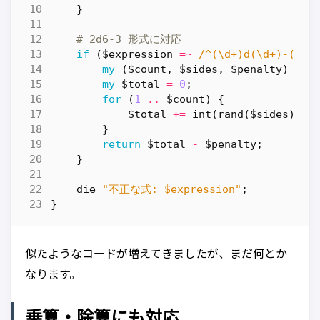
}
# 2d6-3 形式に対応
if
(
$expression
=~
 /^(\d+)d(\d+)-(\d+
my
(
$count
,
$sides
,
$penalty
)
=
(
my
$total
=
0
;
for
(
1
..
$count
)
{
$total
+=
int
(
rand
(
$sides
))
+
}
return
$total
-
$penalty
;
}
die
"不正な式: $expression"
;
}
似たようなコードが増えてきましたが、まだ何とか
なります。
乗算・除算にも対応