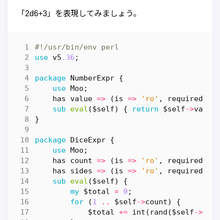
「2d6+3」を表現してみましょう。
#!/usr/bin/env perl
use
v5
.36
;
package
NumberExpr
{
use
Moo
;
has
value
=>
(
is
=>
'ro'
,
required
=>
sub
eval
($self) {
return
$self
->
value
}
package
DiceExpr
{
use
Moo
;
has
count
=>
(
is
=>
'ro'
,
required
=>
has
sides
=>
(
is
=>
'ro'
,
required
=>
sub
eval
($self) {
my
$total
=
0
;
for
(
1
..
$self
->
count
)
{
$total
+=
int
(
rand
(
$self
->
sid