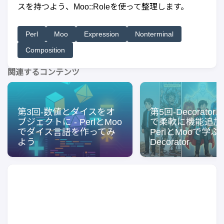
スを持つよう、Moo::Roleを使って整理します。
Perl
Moo
Expression
Nonterminal
Composition
関連するコンテンツ
第3回-数値とダイスをオ
第5回-Decorato
ブジェクトに - PerlとMoo
で柔軟に機能追加し
でダイス言語を作ってみ
PerlとMooで学ぶ
よう
Decorator