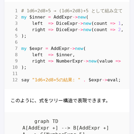
# 1d6+2d8+5 → (1d6+2d8)+5 として組み立て
my
$inner
=
AddExpr
->
new
(
left
=>
DiceExpr
->
new
(
count
=>
1
,
si
right
=>
DiceExpr
->
new
(
count
=>
2
,
si
);
my
$expr
=
AddExpr
->
new
(
left
=>
$inner
,
right
=>
NumberExpr
->
new
(
value
=>
5
),
);
say
"1d6+2d8+5の結果: "
.
$expr
->
eval
;
このように、式をツリー構造で表現できます。
	graph TD

    A[AddExpr +] --> B[AddExpr +]
