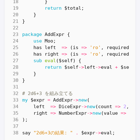
}
return
$total
;
}
}
package
AddExpr
{
use
Moo
;
has
left
=>
(
is
=>
'ro'
,
required
=>
has
right
=>
(
is
=>
'ro'
,
required
=>
sub
eval
($self) {
return
$self
->
left
->
eval
+
$self
-
}
}
# 2d6+3 を組み立てる
my
$expr
=
AddExpr
->
new
(
left
=>
DiceExpr
->
new
(
count
=>
2
,
si
right
=>
NumberExpr
->
new
(
value
=>
3
),
);
say
"2d6+3の結果: "
.
$expr
->
eval
;