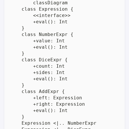
	classDiagram

    class Expression {

        <<interface>>

        +eval(): Int

    }

    class NumberExpr {

        +value: Int

        +eval(): Int

    }

    class DiceExpr {

        +count: Int

        +sides: Int

        +eval(): Int

    }

    class AddExpr {

        +left: Expression

        +right: Expression

        +eval(): Int

    }

    Expression <|.. NumberExpr
