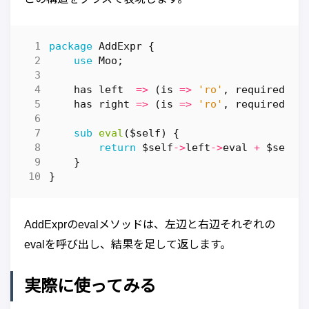
package
AddExpr
{
use
Moo
;
has
left
=>
(
is
=>
'ro'
,
required
=>
has
right
=>
(
is
=>
'ro'
,
required
=>
sub
eval
($self) {
return
$self
->
left
->
eval
+
$self
-
}
}
AddExprのevalメソッドは、左辺と右辺それぞれの
evalを呼び出し、結果を足して返します。
実際に使ってみる