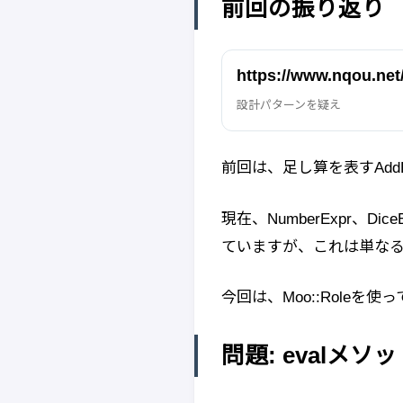
前回の振り返り
https://www.nqou.net
設計パターンを疑え
前回は、足し算を表すAd
現在、NumberExpr、D
ていますが、これは単な
今回は、Moo::Roleを
問題: evalメ