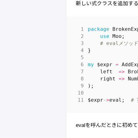
新しい式クラスを追加する
package
BrokenEx
use
Moo
;
# evalメソッ
}
my
$expr
=
AddEx
left
=>
Bro
right
=>
Num
);
$expr
->
eval
;
#
evalを呼んだときに初