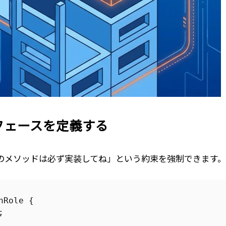
ーフェースを定義する
、「このメソッドは必ず実装してね」という約束を強制できます。
nRole
{
;