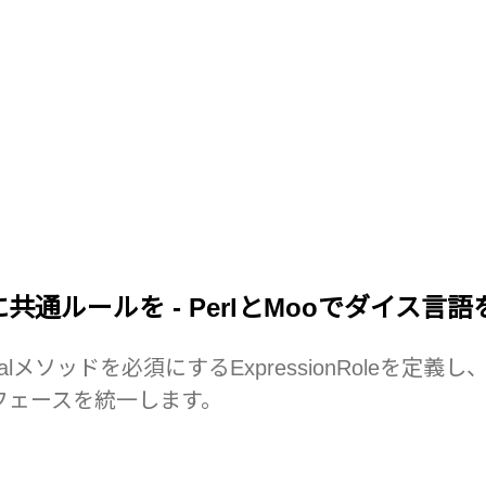
共通ルールを - PerlとMooでダイス言
メソッドを必須にするExpressionRoleを定義し
ターフェースを統一します。