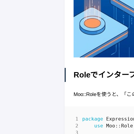
Roleでインタ
Moo::Roleを使うと
package
Expressio
use
Moo::Role