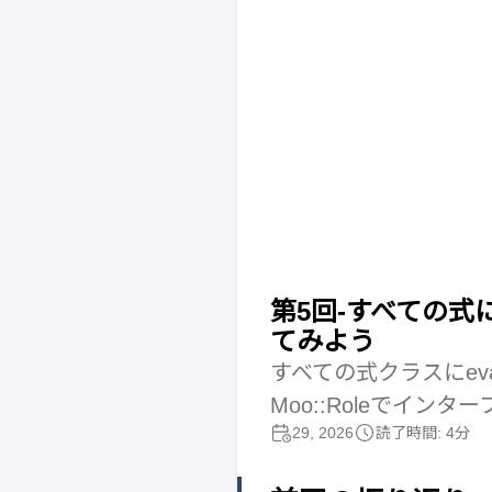
第5回-すべての式に
てみよう
すべての式クラスにeval
Moo::Roleでイン
29, 2026
読了時間: 4分