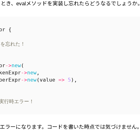
とき、evalメソッドを実装し忘れたらどうなるでしょうか
pr
{
ドを忘れた！
pr
->
new
(
kenExpr
->
new
,
berExpr
->
new
(
value
=>
5
),
 実行時エラー！
めてエラーになります。コードを書いた時点では気づけません