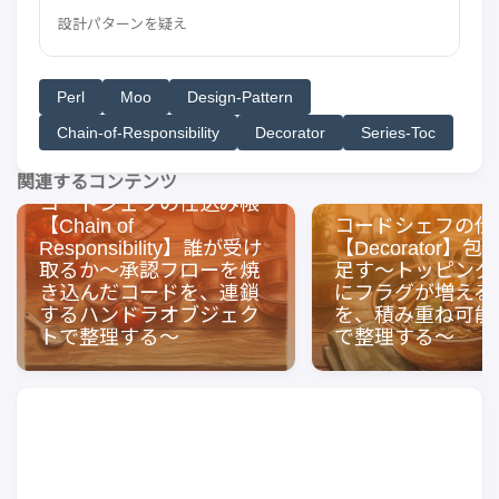
設計パターンを疑え
Perl
Moo
Design-Pattern
Chain-of-Responsibility
Decorator
Series-Toc
関連するコンテンツ
コードシェフの仕込み帳
【Chain of
コードシェフの仕
Responsibility】誰が受け
【Decorator】
取るか〜承認フローを焼
足す〜トッピング
き込んだコードを、連鎖
にフラグが増える
するハンドラオブジェク
を、積み重ね可能
トで整理する〜
で整理する〜