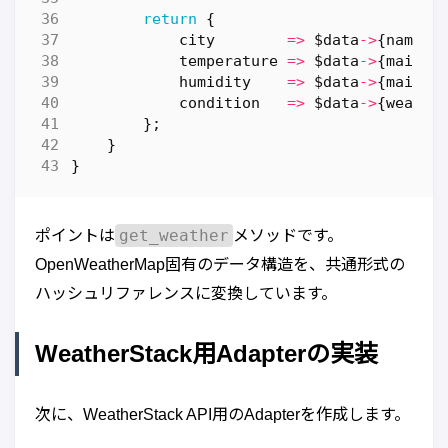
return
{
city
=>
$data
->
{
name
},
temperature
=>
$data
->
{
main
}{
humidity
=>
$data
->
{
main
}{
condition
=>
$data
->
{
weathe
};
}
}
get_weather
ポイントは
メソッドです。
OpenWeatherMap固有のデータ構造を、共通形式の
ハッシュリファレンスに変換しています。
WeatherStack用Adapterの実装
次に、WeatherStack API用のAdapterを作成します。