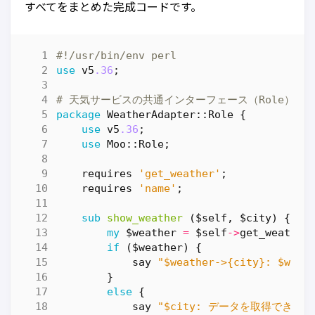
すべてをまとめた完成コードです。
#!/usr/bin/env perl
use
v5
.36
;
# 天気サービスの共通インターフェース（Role）
package
WeatherAdapter::Role
{
use
v5
.36
;
use
Moo::Role
;
requires
'get_weather'
;
requires
'name'
;
sub
show_weather
($self, $city) {
my
$weather
=
$self
->
get_weather
if
(
$weather
)
{
say
"$weather->{city}: $wea
}
else
{
say
"$city: データを取得できま