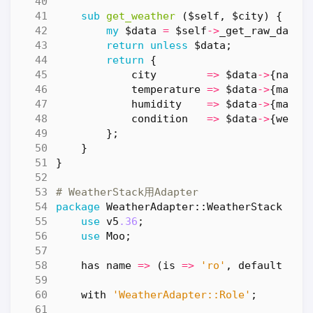
sub
get_weather
($self, $city) {
my
$data
=
$self
->
_get_raw_data
(
return
unless
$data
;
return
{
city
=>
$data
->
{
name
}
temperature
=>
$data
->
{
main
}
humidity
=>
$data
->
{
main
}
condition
=>
$data
->
{
weath
};
}
}
# WeatherStack用Adapter
package
WeatherAdapter::WeatherStack
{
use
v5
.36
;
use
Moo
;
has
name
=>
(
is
=>
'ro'
,
default
=>
with
'WeatherAdapter::Role'
;