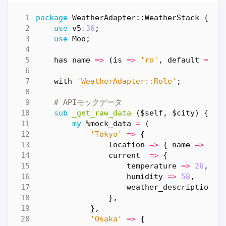
package
WeatherAdapter::WeatherStack
{
use
v5
.36
;
use
Moo
;
has
name
=>
(
is
=>
'ro'
,
default
=>
'
with
'WeatherAdapter::Role'
;
# APIモックデータ
sub
_get_raw_data
($self, $city) {
my
%mock_data
=
(
'Tokyo'
=>
{
location
=>
{
name
=>
'To
current
=>
{
temperature
=>
26
,
humidity
=>
58
,
weather_descriptions
},
},
'Osaka'
=>
{