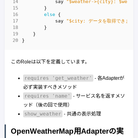
say
"$weather->{city}: $weat
}
else
{
say
"$city: データを取得できませ
}
}
}
このRoleは以下を定義しています。
requires 'get_weather'
- 各Adapterが
必ず実装すべきメソッド
requires 'name'
- サービス名を返すメソ
ッド（後の回で使用）
show_weather
- 共通の表示処理
OpenWeatherMap用Adapterの実