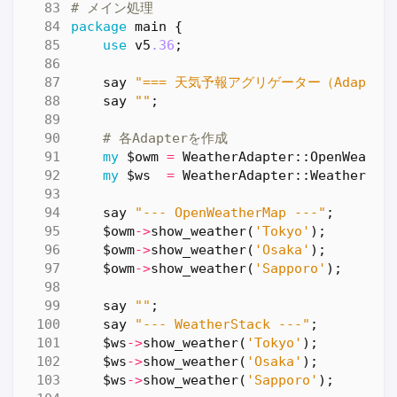
# メイン処理
package
main
{
use
v5
.36
;
say
"=== 天気予報アグリゲーター（Adapter版
say
""
;
# 各Adapterを作成
my
$owm
=
WeatherAdapter::OpenWeathe
my
$ws
=
WeatherAdapter::WeatherSta
say
"--- OpenWeatherMap ---"
;
$owm
->
show_weather
(
'Tokyo'
);
$owm
->
show_weather
(
'Osaka'
);
$owm
->
show_weather
(
'Sapporo'
);
say
""
;
say
"--- WeatherStack ---"
;
$ws
->
show_weather
(
'Tokyo'
);
$ws
->
show_weather
(
'Osaka'
);
$ws
->
show_weather
(
'Sapporo'
);