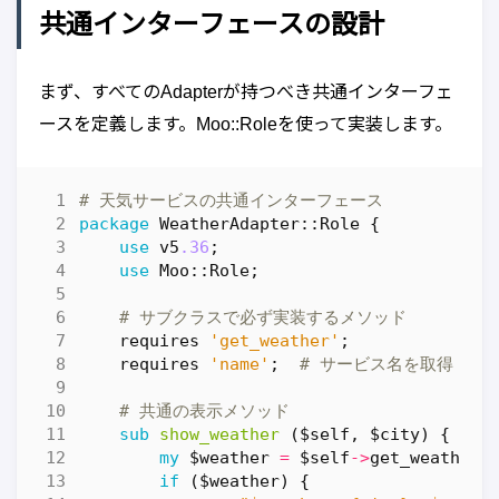
共通インターフェースの設計
まず、すべてのAdapterが持つべき共通インターフェ
ースを定義します。Moo::Roleを使って実装します。
# 天気サービスの共通インターフェース
package
WeatherAdapter::Role
{
use
v5
.36
;
use
Moo::Role
;
# サブクラスで必ず実装するメソッド
requires
'get_weather'
;
requires
'name'
;
# サービス名を取得
# 共通の表示メソッド
sub
show_weather
($self, $city) {
my
$weather
=
$self
->
get_weather
(
if
(
$weather
)
{