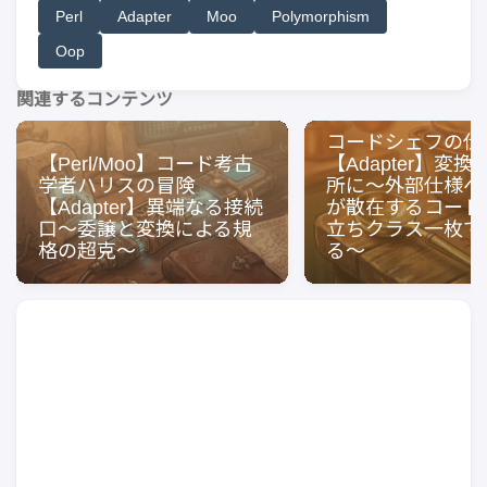
Perl
Adapter
Moo
Polymorphism
Oop
関連するコンテンツ
コードシェフの仕
【Perl/Moo】コード考古
【Adapter】変
学者ハリスの冒険
所に〜外部仕様へ
【Adapter】異端なる接続
が散在するコード
口〜委譲と変換による規
立ちクラス一枚で
格の超克〜
る〜