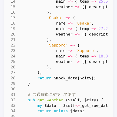
main
=>
{
temp
=>
25.5
,
h
weather
=>
[{
description
},
'Osaka'
=>
{
name
=>
'Osaka'
,
main
=>
{
temp
=>
27.2
,
h
weather
=>
[{
description
},
'Sapporo'
=>
{
name
=>
'Sapporo'
,
main
=>
{
temp
=>
18.3
,
h
weather
=>
[{
description
},
);
return
$mock_data
{
$city
};
}
# 共通形式に変換して返す
sub
get_weather
($self, $city) {
my
$data
=
$self
->
_get_raw_data
(
$
return
unless
$data
;