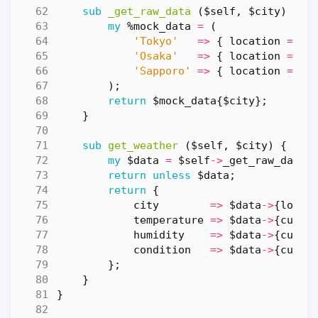
sub
_get_raw_data
($self, $city) {
my
%mock_data
=
(
'Tokyo'
=>
{
location
=>
{
'Osaka'
=>
{
location
=>
{
'Sapporo'
=>
{
location
=>
{
);
return
$mock_data
{
$city
};
}
sub
get_weather
($self, $city) {
my
$data
=
$self
->
_get_raw_data
(
return
unless
$data
;
return
{
city
=>
$data
->
{
locat
temperature
=>
$data
->
{
curre
humidity
=>
$data
->
{
curre
condition
=>
$data
->
{
curre
};
}
}