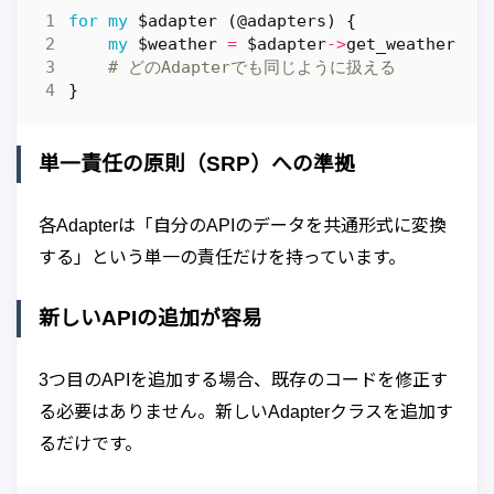
for
my
$adapter
(
@adapters
)
{
my
$weather
=
$adapter
->
get_weather
(
'T
# どのAdapterでも同じように扱える
}
単一責任の原則（SRP）への準拠
各Adapterは「自分のAPIのデータを共通形式に変換
する」という単一の責任だけを持っています。
新しいAPIの追加が容易
3つ目のAPIを追加する場合、既存のコードを修正す
る必要はありません。新しいAdapterクラスを追加す
るだけです。