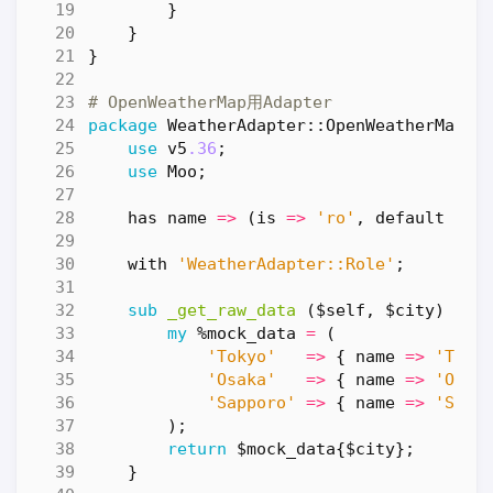
}
}
}
# OpenWeatherMap用Adapter
package
WeatherAdapter::OpenWeatherMap
{
use
v5
.36
;
use
Moo
;
has
name
=>
(
is
=>
'ro'
,
default
=>
with
'WeatherAdapter::Role'
;
sub
_get_raw_data
($self, $city) {
my
%mock_data
=
(
'Tokyo'
=>
{
name
=>
'Toky
'Osaka'
=>
{
name
=>
'Osak
'Sapporo'
=>
{
name
=>
'Sapp
);
return
$mock_data
{
$city
};
}