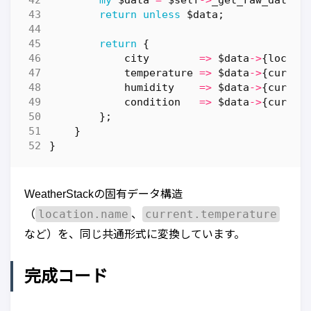
return
unless
$data
;
return
{
city
=>
$data
->
{
locati
temperature
=>
$data
->
{
curren
humidity
=>
$data
->
{
curren
condition
=>
$data
->
{
curren
};
}
}
WeatherStackの固有データ構造
location.name
current.temperature
（
、
など）を、同じ共通形式に変換しています。
完成コード