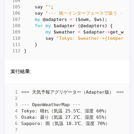
say
""
;
say
"--- 統一インターフェースで扱う ---"
;
my
@adapters
=
(
$owm
,
$ws
);
for
my
$adapter
(
@adapters
)
{
my
$weather
=
$adapter
->
get_weat
say
"Tokyo: $weather->{temperatu
}
}
実行結果: