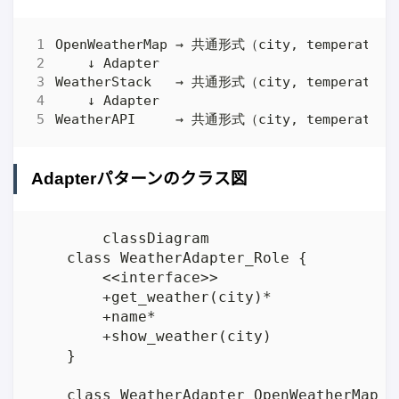
Adapterパターンのクラス図
	classDiagram

    class WeatherAdapter_Role {

        <<interface>>

        +get_weather(city)*

        +name*

        +show_weather(city)

    }

    class WeatherAdapter_OpenWeatherMap {
