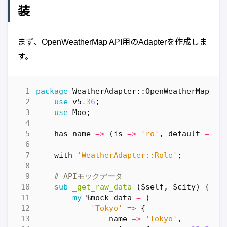
装
まず、OpenWeatherMap API用のAdapterを作成しま
す。
package
WeatherAdapter::OpenWeatherMap
{
use
v5
.36
;
use
Moo
;
has
name
=>
(
is
=>
'ro'
,
default
=>
'
with
'WeatherAdapter::Role'
;
# APIモックデータ
sub
_get_raw_data
($self, $city) {
my
%mock_data
=
(
'Tokyo'
=>
{
name
=>
'Tokyo'
,