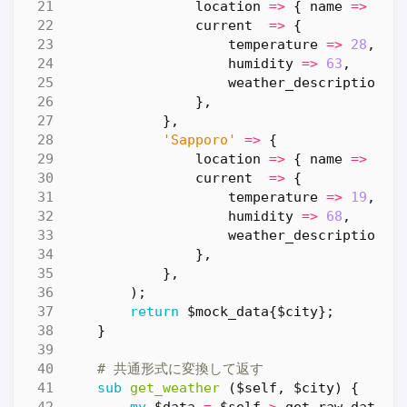
location
=>
{
name
=>
'Os
current
=>
{
temperature
=>
28
,
humidity
=>
63
,
weather_descriptions
},
},
'Sapporo'
=>
{
location
=>
{
name
=>
'Sa
current
=>
{
temperature
=>
19
,
humidity
=>
68
,
weather_descriptions
},
},
);
return
$mock_data
{
$city
};
}
# 共通形式に変換して返す
sub
get_weather
($self, $city) {
my
$data
=
$self
->
_get_raw_data
(
$