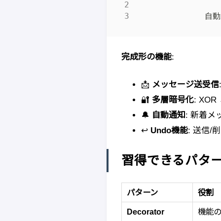
完成形の機能
:
📩
メッセージ送受信
🔐
多層暗号化
: XO
🔔
自動通知
: 新着
↩️
Undo機能
: 送信
習得できるパタ
パターン
役割
Decorator
機能