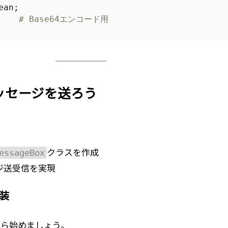
ean
;
# Base64エンコード用
メッセージを送ろう
essageBox
クラスを作成
ジ送受信を実現
装
から始めましょう。