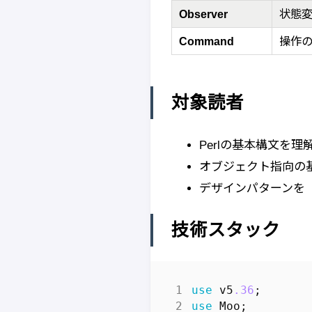
Observer
状態
Command
操作
対象読者
Perlの基本構文を理
オブジェクト指向の
デザインパターンを
技術スタック
use
v5
.36
;
use
Moo
;