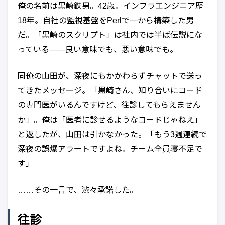
俺の名前は黒崎鉄男。42歳。インフラエンジニア歴
18年。自社の監視基盤をPerlで一から構築した男
だ。「黒崎のスクリプト」は社内では半ば伝説にな
っている——良い意味でも、悪い意味でも。
同僚の山田が、深夜にもかかわらずチャットで送っ
てきたメッセージ。「黒崎さん、知り合いにコード
の専門医がいるんですけど、往診してもらえません
か」。俺は「医者に診せるようなコードじゃねえ」
と返したが、山田は引かなかった。「もう3週連続で
深夜の誤爆アラートですよね。チーム全員寝不足で
す」
……その一言で、渋々承諾した。
往診