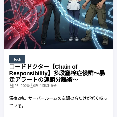
Tech
コードドクター【Chain of
Responsibility】多段塞栓症候群〜暴
走アラートの連鎖分離術〜
26, 2026
読了時間: 9分
深夜2時。サーバールームの空調の音だけが低く唸っ
ている。