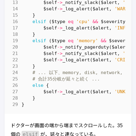
$self
->
_notify_slack
(
$alert
,
'#al
$self
->
_log_alert
(
$alert
,
'WARNIN
}
elsif
(
$type
eq
'cpu'
&&
$severity
>=
$self
->
_log_alert
(
$alert
,
'INFO'
,
}
elsif
(
$type
eq
'memory'
&&
$severity
$self
->
_notify_pagerduty
(
$alert
);
$self
->
_notify_slack
(
$alert
,
'#al
$self
->
_log_alert
(
$alert
,
'CRITIC
}
# ... 以下、memory, disk, network, pro
# 合計35分岐が延々と続く ...
else
{
$self
->
_log_alert
(
$alert
,
'UNKNOW
}
}
ドクターが画面の端から端までスクロールした。35
elsif
個の
が、延々と連なっている。