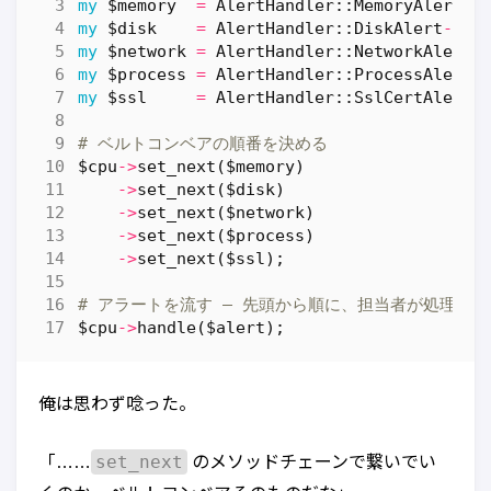
my
$memory
=
AlertHandler::MemoryAlert
->
my
$disk
=
AlertHandler::DiskAlert
->
ne
my
$network
=
AlertHandler::NetworkAlert
-
my
$process
=
AlertHandler::ProcessAlert
-
my
$ssl
=
AlertHandler::SslCertAlert
-
# ベルトコンベアの順番を決める
$cpu
->
set_next
(
$memory
)
->
set_next
(
$disk
)
->
set_next
(
$network
)
->
set_next
(
$process
)
->
set_next
(
$ssl
);
# アラートを流す — 先頭から順に、担当者が処理する
$cpu
->
handle
(
$alert
);
俺は思わず唸った。
set_next
「……
のメソッドチェーンで繋いでい