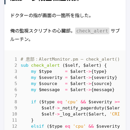
ドクターの指が画面の一箇所を指した。
check_alert
俺の監視スクリプトの心臓部。
サブ
ルーチン。
# 患部：AlertMonitor.pm — check_alert()
sub
check_alert
($self, $alert) {
my
$type
=
$alert
->
{
type
}
//
my
$severity
=
$alert
->
{
severity
}
//
my
$source
=
$alert
->
{
source
}
//
my
$message
=
$alert
->
{
message
}
//
if
(
$type
eq
'cpu'
&&
$severity
>=
90
$self
->
_notify_pagerduty
(
$alert
);
$self
->
_log_alert
(
$alert
,
'CRITIC
}
elsif
(
$type
eq
'cpu'
&&
$severity
>=