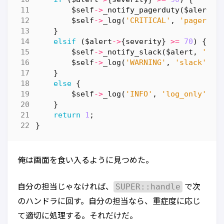
$self
->
_notify_pagerduty
(
$alert
);
$self
->
_log
(
'CRITICAL'
,
'pagerdut
}
elsif
(
$alert
->
{
severity
}
>=
70
)
{
$self
->
_notify_slack
(
$alert
,
'#al
$self
->
_log
(
'WARNING'
,
'slack'
,
$
}
else
{
$self
->
_log
(
'INFO'
,
'log_only'
,
$
}
return
1
;
}
俺は画面を食い入るように見つめた。
SUPER::handle
自分の担当じゃなければ、
で次
のハンドラに回す。自分の担当なら、重症度に応じ
て適切に処理する。それだけだ。