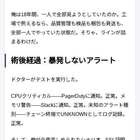
俺は18年間、一人で全部見ようとしていたのか。工
場で例えるなら、品質管理も検品も梱包も発送も、
全部一人でやっていた状態だ。そりゃ、ラインが詰
まるわけだ。
術後経過：暴発しないアラート
ドクターがテストを実行した。
CPUクリティカル——PagerDutyに通知。正常。メ
モリ警告——Slackに通知。正常。未知のアラート種
別——チェーン終端でUNKNOWNとしてログ記録。
正常。
そして、俺が今夜苦しめられたシナリオ。SSL証明