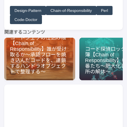
Design-Pattern
Chain-of-Responsibility
Perl
Code-Doctor
関連するコンテンツ
コードシェフの仕込み帳
【Chain of
Responsibility】誰が受け
コード探偵ロック
取るか〜承認フローを焼
簿【Chain of
き込んだコードを、連鎖
Responsibilit
するハンドラオブジェク
番たち〜肥大化し
トで整理する〜
所の解体〜