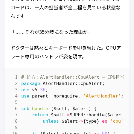
コードは、一人の担当者が全工程を見ている状態な
んです」
「……それが35分岐になった理由か」
ドクターは黙々とキーボードを叩き続けた。CPUア
ラート専用のハンドラが姿を現す。
# 処方：AlertHandler::CpuAlert — CPU担当ハ
package
AlertHandler::CpuAlert
;
use
v5
.36
;
use
parent
-
norequire
,
'AlertHandler'
;
sub
handle
($self, $alert) {
return
$self
->
SUPER::
handle
(
$alert
)
unless
$alert
->
{
type
}
eq
'cpu'
;
if
(
$alert
->
{
severity
}
>=
90
)
{