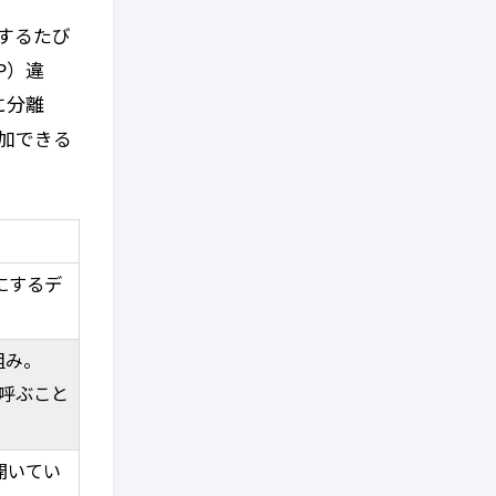
するたび
P）違
に分離
追加できる
にするデ
組み。
を呼ぶこと
開いてい