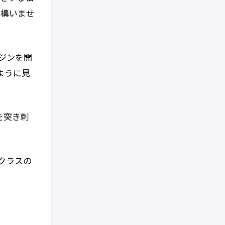
、構いませ
」
ジンを開
ように見
を突き刺
クラスの