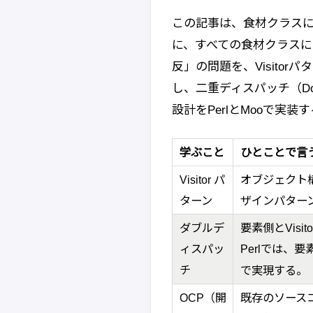
この記事は、食材クラス
に、すべての食材クラスに直
反」の問題を、Visito
し、二重ディスパッチ（Dou
設計をPerlとMooで実
学ぶこと
ひとことで言
Visitor パ
オブジェクト
ターン
ザインパター
ダブルデ
要素側とVis
ィスパッ
Perlでは、要
チ
で実現する。
OCP（開
既存のソース