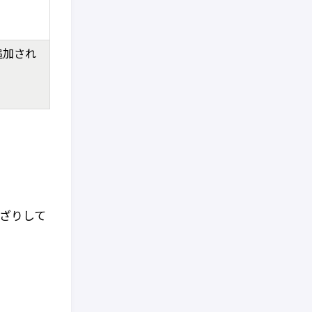
追加され
んざりして