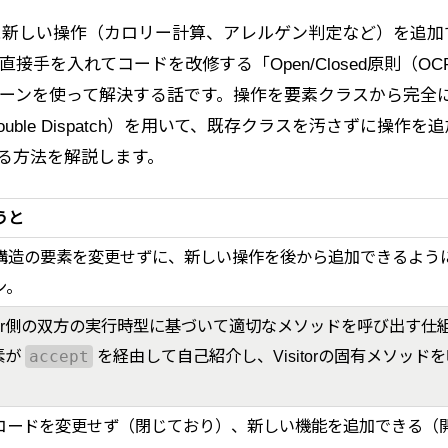
に新しい操作（カロリー計算、アレルゲン判定など）を追加
接手を入れてコードを改修する「Open/Closed原則（OC
rパターンを使って解決する話です。操作を要素クラスから完全
ble Dispatch）を用いて、既存クラスを汚さずに操作を
装する方法を解説します。
うと
構造の要素を変更せずに、新しい操作を後から追加できるよう
ン。
itor側の双方の実行時型に基づいて適切なメソッドを呼び出す仕
素が
accept
を経由して自己紹介し、Visitorの固有メソッド
コードを変更せず（閉じており）、新しい機能を追加できる（