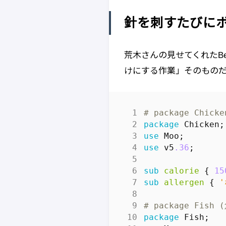
針を刺すたびに
荒木さんの見せてくれたB
けにする作業」そのもの
# package Chick
package
Chicken
;
use
Moo
;
use
v5
.36
;
sub
calorie
{
15
sub
allergen
{
# package Fish 
package
Fish
;