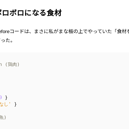
ボロボロになる食材
eforeコードは、まさに私がまな板の上でやっていた「食材
だった。
en (鶏肉)
0
}
'なし'
}
(魚)