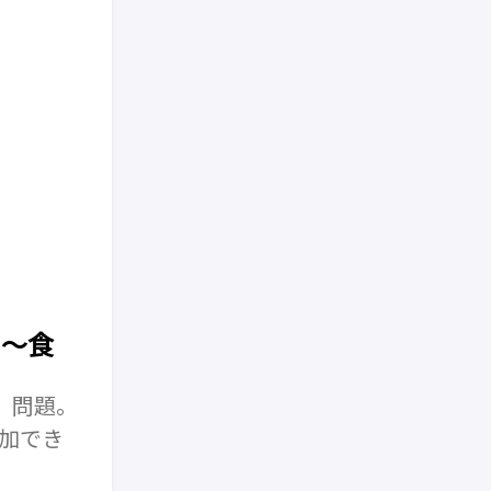
い〜食
」問題。
追加でき