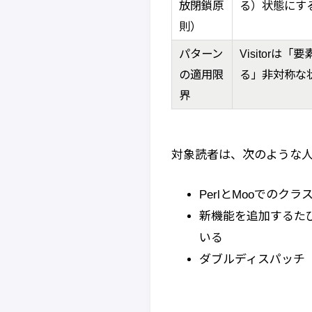
放閉鎖原
る）状態にす
則）
パターン
Visitor
の適用限
る」非対称な
界
対象読者は、次のような人
PerlとMooでの
新機能を追加するたび
いる
ダブルディスパッチ