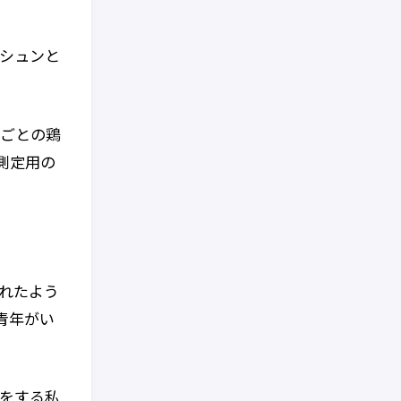
シュンと
丸ごとの鶏
測定用の
れたよう
青年がい
儀をする私