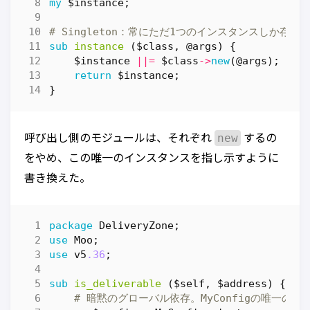
my
$instance
;
# Singleton：常にただ1つのインスタンスしか存
sub
instance
($class, @args) {
$instance
||=
$class
->
new
(
@args
);
return
$instance
;
}
new
呼び出し側のモジュールは、それぞれ
するの
をやめ、この唯一のインスタンスを指し示すように
書き換えた。
package
DeliveryZone
;
use
Moo
;
use
v5
.36
;
sub
is_deliverable
($self, $address) {
# 暗黙のグローバル依存。MyConfigの唯一の