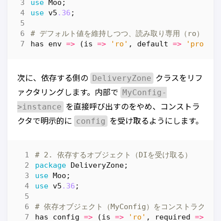
use
Moo
;
use
v5
.36
;
# デフォルト値を維持しつつ、読み取り専用（ro）にし
has
env
=>
(
is
=>
'ro'
,
default
=>
'produc
DeliveryZone
次に、依存する側の
クラスをリフ
MyConfig-
ァクタリングします。内部で
>instance
を直接呼び出すのをやめ、コンストラ
config
クタで明示的に
を受け取るようにします。
# 2. 依存するオブジェクト（DIを受け取る）
package
DeliveryZone
;
use
Moo
;
use
v5
.36
;
# 依存オブジェクト（MyConfig）をコンストラク
has
config
=>
(
is
=>
'ro'
,
required
=>
1
)