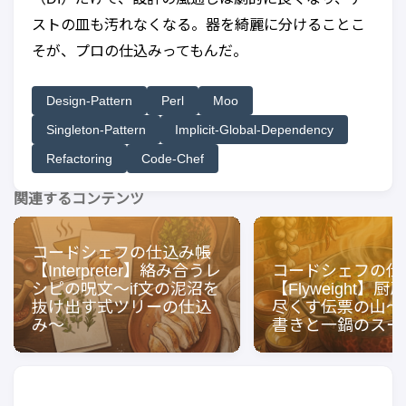
ストの皿も汚れなくなる。器を綺麗に分けることこ
そが、プロの仕込みってもんだ。
Design-Pattern
Perl
Moo
Singleton-Pattern
Implicit-Global-Dependency
Refactoring
Code-Chef
関連するコンテンツ
コードシェフの仕込み帳
【Interpreter】絡み合うレ
コードシェフの仕
シピの呪文〜if文の泥沼を
【Flyweight】
抜け出す式ツリーの仕込
尽くす伝票の山〜
み〜
書きと一鍋のスー