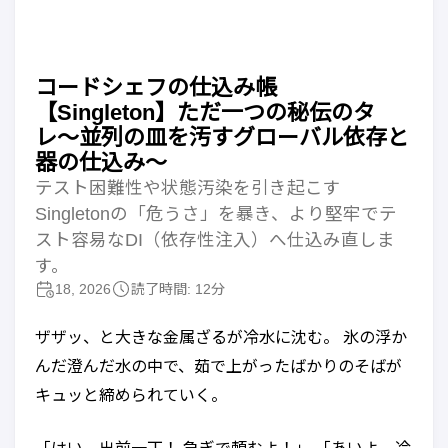
コードシェフの仕込み帳
【Singleton】ただ一つの秘伝のタ
レ〜並列の皿を汚すグローバル依存と
器の仕込み〜
テスト困難性や状態汚染を引き起こす
Singletonの「危うさ」を暴き、より堅牢でテ
スト容易なDI（依存性注入）へ仕込み直しま
す。
18, 2026
読了時間: 12分
ザザッ、と大きな金属ざるが冷水に沈む。 氷の浮か
んだ澄んだ水の中で、茹で上がったばかりのそばが
キュッと締められていく。