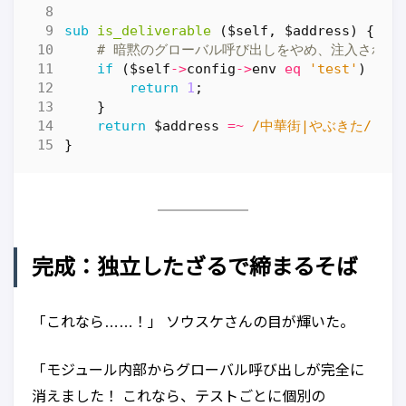
sub
is_deliverable
($self, $address) {
# 暗黙のグローバル呼び出しをやめ、注入された
if
(
$self
->
config
->
env
eq
'test'
)
{
return
1
;
}
return
$address
=~
 /中華街|やぶきた/
?
1
}
完成：独立したざるで締まるそば
「これなら……！」 ソウスケさんの目が輝いた。
「モジュール内部からグローバル呼び出しが完全に
消えました！ これなら、テストごとに個別の