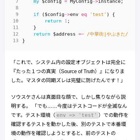
my
$config
=
MyConfig
->
instance
;
if
(
$config
->
env
eq
'test'
)
{
return
1
;
}
return
$address
=~
 /中華街|やぶきた/
?
1
}
「これで、システム内の設定オブジェクトは完全に
『たった１つの真実（Source of Truth）』になりま
した。マスタの同期ズレは完璧に防げたんです！」
ソウスケさんは真面目な顔で、しかし焦りながら説
明する。 「でも……今度はテストコードが全滅なん
env => 'test'
です。テスト環境（
）での動作を
確認するテストを動かした後、別のテストで本番環
境の動作を確認しようとすると、前のテストの