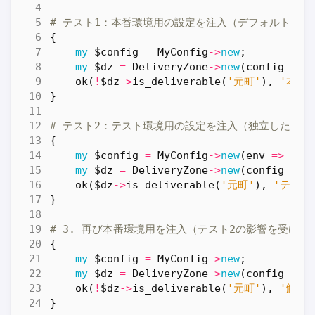
# テスト1：本番環境用の設定を注入（デフォルト値でenv 
{
my
$config
=
MyConfig
->
new
;
my
$dz
=
DeliveryZone
->
new
(
config
=>
ok
(
!
$dz
->
is_deliverable
(
'元町'
),
'本番
}
# テスト2：テスト環境用の設定を注入（独立した別の
{
my
$config
=
MyConfig
->
new
(
env
=>
'te
my
$dz
=
DeliveryZone
->
new
(
config
=>
ok
(
$dz
->
is_deliverable
(
'元町'
),
'テスト
}
# 3. 再び本番環境用を注入（テスト2の影響を受けな
{
my
$config
=
MyConfig
->
new
;
my
$dz
=
DeliveryZone
->
new
(
config
=>
ok
(
!
$dz
->
is_deliverable
(
'元町'
),
'解決
}