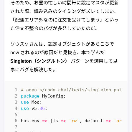
そのため、お昼の忙しい時間帯に設定マスタが更新
された際、読み込みのタイミングがズレてしまい、
「配達エリア外なのに注文を受けてしまう」といっ
た注文不整合のバグが多発していたのだ。
ソウスケさんは、設定オブジェクトがあちこちで
new されるのが原因だと見抜き、本で学んだ
Singleton（シングルトン）
パターンを適用して見
事にバグを解決した。
# agents/code-chef/tests/singleton-patt
package
MyConfig
;
use
Moo
;
use
v5
.36
;
has
env
=>
(
is
=>
'rw'
,
default
=>
'produ