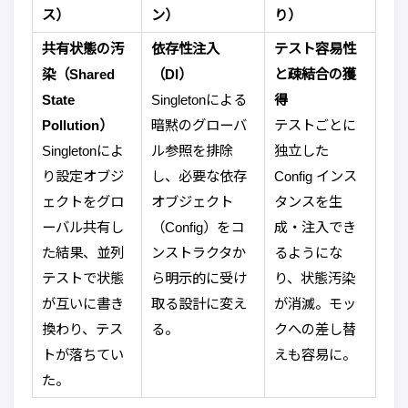
ス）
ン）
り）
共有状態の汚
依存性注入
テスト容易性
染（Shared
（DI）
と疎結合の獲
State
Singletonによる
得
Pollution）
暗黙のグローバ
テストごとに
Singletonによ
ル参照を排除
独立した
り設定オブジ
し、必要な依存
Config インス
ェクトをグロ
オブジェクト
タンスを生
ーバル共有し
（Config）をコ
成・注入でき
た結果、並列
ンストラクタか
るようにな
テストで状態
ら明示的に受け
り、状態汚染
が互いに書き
取る設計に変え
が消滅。モッ
換わり、テス
る。
クへの差し替
トが落ちてい
えも容易に。
た。