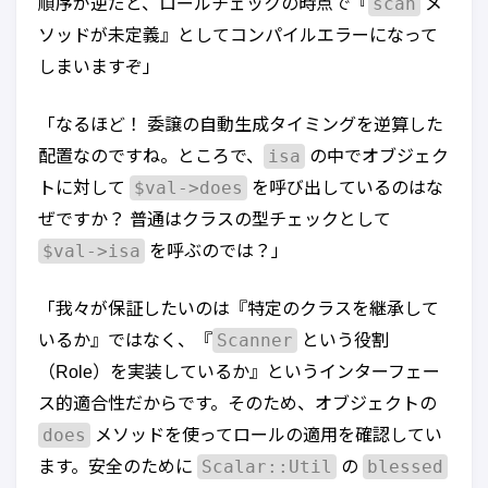
scan
順序が逆だと、ロールチェックの時点で『
メ
ソッドが未定義』としてコンパイルエラーになって
しまいますぞ」
「なるほど！ 委譲の自動生成タイミングを逆算した
isa
配置なのですね。ところで、
の中でオブジェク
$val->does
トに対して
を呼び出しているのはな
ぜですか？ 普通はクラスの型チェックとして
$val->isa
を呼ぶのでは？」
「我々が保証したいのは『特定のクラスを継承して
Scanner
いるか』ではなく、『
という役割
（Role）を実装しているか』というインターフェー
ス的適合性だからです。そのため、オブジェクトの
does
メソッドを使ってロールの適用を確認してい
Scalar::Util
blessed
ます。安全のために
の