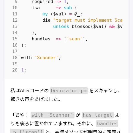
required
=>
1
,
isa
=>
sub
{
my
(
$val
)
=
@_
;
die
"target must implement Scanne
unless
blessed
(
$val
)
&&
$val
-
},
handles
=>
[
'scan'
],
);
with
'Scanner'
;
1
;
Decorator.pm
私はAfterコードの
をスキャンし、
驚きの声をあげました。
with 'Scanner'
has target
「おや！
が
よ
handles
りも後ろに置かれていますね。それに、
=> ['scan']
と、委譲メソッドが明示的に定義さ