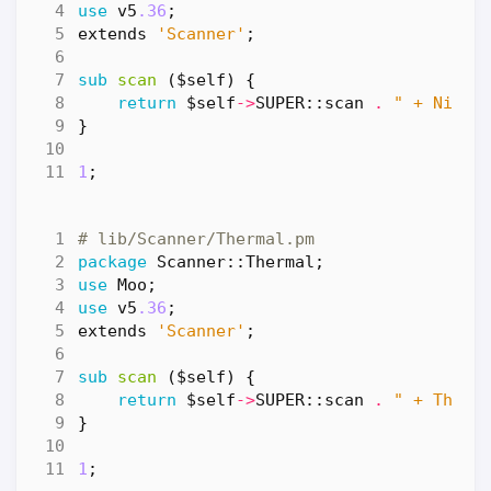
use
v5
.36
;
extends
'Scanner'
;
sub
scan
($self) {
return
$self
->
SUPER::
scan
.
" + Night
}
1
;
# lib/Scanner/Thermal.pm
package
Scanner::Thermal
;
use
Moo
;
use
v5
.36
;
extends
'Scanner'
;
sub
scan
($self) {
return
$self
->
SUPER::
scan
.
" + Therm
}
1
;