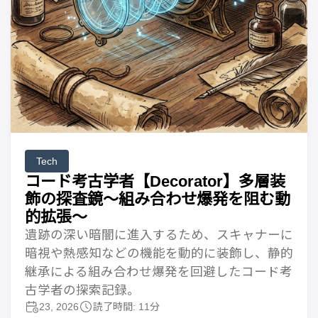
Tech
コード考古学者【Decorator】多層装
飾の探査鏡〜組み合わせ爆発を阻む動
的拡張〜
遺跡の深い暗闇に進入するため、スキャナーに
暗視や熱感知などの機能を動的に装飾し、静的
継承による組み合わせ爆発を回避したコード考
古学者の探索記録。
23, 2026
読了時間: 11分