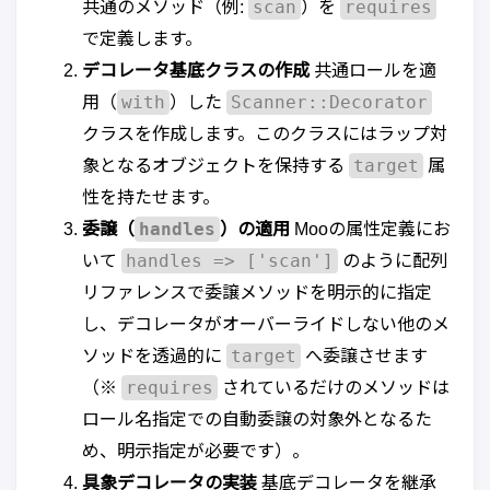
scan
requires
共通のメソッド（例:
）を
で定義します。
デコレータ基底クラスの作成
共通ロールを適
with
Scanner::Decorator
用（
）した
クラスを作成します。このクラスにはラップ対
target
象となるオブジェクトを保持する
属
性を持たせます。
handles
委譲（
）の適用
Mooの属性定義にお
handles => ['scan']
いて
のように配列
リファレンスで委譲メソッドを明示的に指定
し、デコレータがオーバーライドしない他のメ
target
ソッドを透過的に
へ委譲させます
requires
（※
されているだけのメソッドは
ロール名指定での自動委譲の対象外となるた
め、明示指定が必要です）。
具象デコレータの実装
基底デコレータを継承