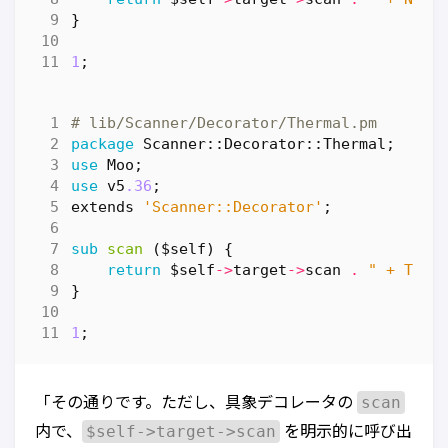
}
1
;
# lib/Scanner/Decorator/Thermal.pm
package
Scanner::Decorator::Thermal
;
use
Moo
;
use
v5
.36
;
extends
'Scanner::Decorator'
;
sub
scan
($self) {
return
$self
->
target
->
scan
.
" + Ther
}
1
;
scan
「その通りです。ただし、具象デコレータの
$self->target->scan
内で、
を明示的に呼び出