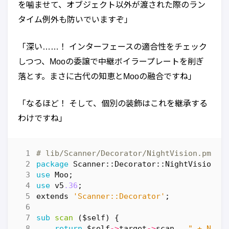
を噛ませて、オブジェクト以外が渡された際のラン
タイム例外も防いでいますぞ」
「深い……！ インターフェースの適合性をチェック
しつつ、Mooの委譲で中継ボイラープレートを削ぎ
落とす。まさに古代の知恵とMooの融合ですね」
「なるほど！ そして、個別の装飾はこれを継承する
わけですね」
# lib/Scanner/Decorator/NightVision.pm
package
Scanner::Decorator::NightVision
;
use
Moo
;
use
v5
.36
;
extends
'Scanner::Decorator'
;
sub
scan
($self) {
return
$self
->
target
->
scan
.
" + Nigh