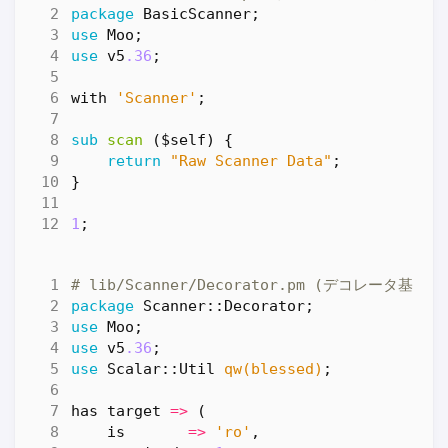
package
BasicScanner
;
use
Moo
;
use
v5
.36
;
with
'Scanner'
;
sub
scan
($self) {
return
"Raw Scanner Data"
;
}
1
;
# lib/Scanner/Decorator.pm (デコレータ基底
package
Scanner::Decorator
;
use
Moo
;
use
v5
.36
;
use
Scalar::Util
qw(blessed)
;
has
target
=>
(
is
=>
'ro'
,