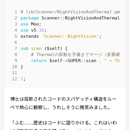
# lib/Scanner/NightVisionAndThermal.pm
package
Scanner::NightVisionAndThermal
;
use
Moo
;
use
v5
.36
;
extends
'Scanner::NightVision'
;
sub
scan
($self) {
# Thermalの挙動を手書きでマージ（多重継
return
$self
->
SUPER::
scan
.
" + Therm
}
1
;
博士は投影されたコードのスパゲッティ構造をルー
ペで熱心に観察し、うれしそうに微笑みました。
「ふむ……歴史はコードに語りかける。これはいわ