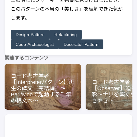
士の隠したジャーキーを完璧に見つけ出したとき、
このパターンの本当の「美しさ」を理解できた気が
します。
Design-Pattern
Refactoring
Code-Archaeologist
Decorator-Pattern
関連するコンテンツ
コード考古学者
【Interpreterパターン】再
コード考古学者
生の碑文（完結編）〜
【Observer】迫
Perl/Mooで起動する千年
影〜世界を繋ぐ調
の構文木〜
さやき〜