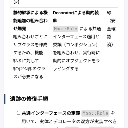
ン）
静的継承による機
Decoratorによる動的装
緑
能追加の組み合わ
飾
（安
せ爆発
Moo::Role
による共通
全確
組み合わせごとに
インターフェース適用と
認
サブクラスを作成
委譲（コンポジション）
済）
するため、機能
を組み合わせ、実行時に
$N$ に対して
動的にオブジェクトをラ
$O(2^N)$ のクラ
ッピングする
スが必要になる
遺跡の修復手順
Moo::Role
共通インターフェースの定義
を
用いて、実体とデコレータの双方が実装すべき