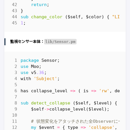
return
;
}
sub
change_color
($self, $color) {
"LIGHT
1
;
監視センサー本体：
lib/Sensor.pm
package
Sensor
;
use
Moo
;
use
v5
.36
;
with
'Subject'
;
has
collapse_level
=>
(
is
=>
'rw'
,
defau
sub
detect_collapse
($self, $level) {
$self
->
collapse_level
(
$level
);
# 状態変化をアタッチされた全Observerに一斉
my
$event
=
{
type
=>
'collapse'
,
lev