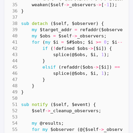
weaken
(
$self
->
_observers
->
[
-
1
]);
}
sub
detach
($self, $observer) {
my
$target_addr
=
refaddr
(
$observer
);
my
$obs
=
$self
->
_observers
;
for
(
my
$i
=
$#$obs
;
$i
>=
0
;
$i
--
)
{
if
(
!
defined
$obs
->
[
$i
])
{
splice
(
@$obs
,
$i
,
1
);
}
elsif
(
refaddr
(
$obs
->
[
$i
])
==
$ta
splice
(
@$obs
,
$i
,
1
);
}
}
}
sub
notify
($self, $event) {
$self
->
_cleanup_observers
;
my
@results
;
for
my
$observer
(
@
{
$self
->
_observers