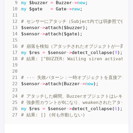
my
$buzzer
=
Buzzer
->
new
;
my
$gate
=
Gate
->
new
;
# センサーにアタッチ（Subject内では弱参照で保持
$sensor
->
attach
(
$buzzer
);
$sensor
->
attach
(
$gate
);
# 崩落を検知（アタッチされたオブジェクトが一斉連
my
$res
=
$sensor
->
detect_collapse
(
9
);
# 結果: ["BUZZER: Wailing siren activated!"
# --- 失敗パターン：一時オブジェクトを直接アタッ
$sensor
->
attach
(
Buzzer
->
new
);
# アタッチした瞬間、Buzzerオブジェクトはレキシ
# 強参照カウントが0になり、weakenされたアタッ
my
$res
=
$sensor
->
detect_collapse
(
6
);
# 結果: [] (何も作動しない)