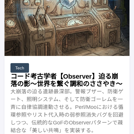
Tech
コード考古学者【Observer】迫る崩
落の影〜世界を繋ぐ調和のささやき〜
大崩落の迫る遺跡最深部。警報ブザー、防衛ゲ
ート、照明システム、そして防衛ゴーレムを一
斉に自律協調連動させる。Perl/Mooにおける循
環参照やリスト代入時の弱参照消失バグを回避
しつつ、伝統的なGoFのObserverパターンで疎
結合な「美しい共鳴」を実装する。