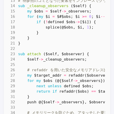
# 弱参照のゴミとなった要素をインプレースでクリー
sub
_cleanup_observers
($self) {
my
$obs
=
$self
->
_observers
;
for
(
my
$i
=
$#$obs
;
$i
>=
0
;
$i
--
)
{
if
(
!
defined
$obs
->
[
$i
])
{
splice
(
@$obs
,
$i
,
1
);
}
}
}
sub
attach
($self, $observer) {
$self
->
_cleanup_observers
;
# refaddr を用いた安全なメモリアドレス比
my
$target_addr
=
refaddr
(
$observer
);
for
my
$obs
(
@
{
$self
->
_observers
})
{
next
unless
defined
$obs
;
return
if
refaddr
(
$obs
)
==
$targe
}
push
@
{
$self
->
_observers
},
$observer
;
# メモリリークを防ぐため、アタッチした要素を