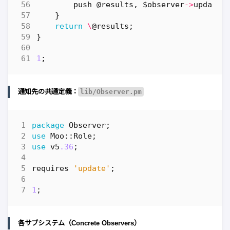
push
@results
,
$observer
->
update
(
}
return
\
@results
;
}
1
;
通知先の共通定義：
lib/Observer.pm
package
Observer
;
use
Moo::Role
;
use
v5
.36
;
requires
'update'
;
1
;
各サブシステム（Concrete Observers）