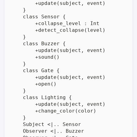
        +update(subject, event)

    }

    class Sensor {

        +collapse_level : Int

        +detect_collapse(level)

    }

    class Buzzer {

        +update(subject, event)

        +sound()

    }

    class Gate {

        +update(subject, event)

        +open()

    }

    class Lighting {

        +update(subject, event)

        +change_color(color)

    }

    Subject <|.. Sensor

    Observer <|.. Buzzer
