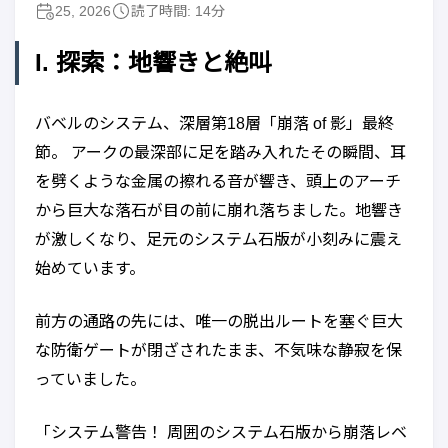
25, 2026
読了時間: 14分
I. 探索：地響きと絶叫
バベルのシステム、深層第18層「崩落 of 影」最終
節。 アークの最深部に足を踏み入れたその瞬間、耳
を劈くような金属の擦れる音が響き、頭上のアーチ
から巨大な落石が目の前に崩れ落ちました。地響き
が激しくなり、足元のシステム石版が小刻みに震え
始めています。
前方の通路の先には、唯一の脱出ルートを塞ぐ巨大
な防衛ゲートが閉ざされたまま、不気味な静寂を保
っていました。
「システム警告！ 周囲のシステム石版から崩落レベ