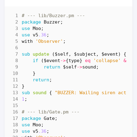
# --- lib/Buzzer.pm ---
package
Buzzer
;
use
Moo
;
use
v5
.36
;
with
'Observer'
;
sub
update
($self, $subject, $event) {
if
(
$event
->
{
type
}
eq
'collapse'
&&
$
return
$self
->
sound
;
}
return
;
}
sub
sound
{
"BUZZER: Wailing siren activa
1
;
# --- lib/Gate.pm ---
package
Gate
;
use
Moo
;
use
v5
.36
;