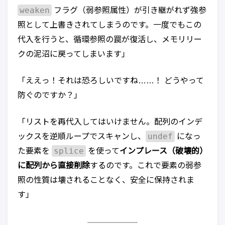
weaken
フラグ（弱参照属性）が引き継がれず強参
照として上書きされてしまうのです。一度でもこの
代入を行うと、循環参照の罠が復活し、メモリリー
クの泥沼に戻ってしまいます」
「ええっ！それは恐ろしいですね……！ どうやって
防ぐのですか？」
「リストを再代入してはいけません。配列のインデ
undef
ックスを逆順ループでスキャンし、
になっ
splice
た要素を
を使って
インプレース（破壊的）
に配列から直接削除
するのです。これで要素の弱参
照の性質は壊されることなく、安全に保持されま
す」