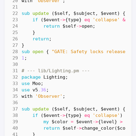
with
'Observer'
;
sub
update
($self, $subject, $event) {
if
(
$event
->
{
type
}
eq
'collapse'
&&
$
return
$self
->
open
;
}
return
;
}
sub
open
{
"GATE: Safety locks released. 
1
;
# --- lib/Lighting.pm ---
package
Lighting
;
use
Moo
;
use
v5
.36
;
with
'Observer'
;
sub
update
($self, $subject, $event) {
if
(
$event
->
{
type
}
eq
'collapse'
)
{
my
$color
=
$event
->
{
level
}
>
5
?
return
$self
->
change_color
(
$color
}