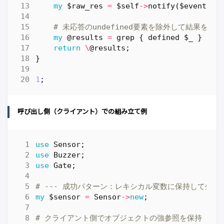
my
$raw_res
=
$self
->
notify
(
$event
);
# 未応答のundefined要素を除外して結果を返却
my
@results
=
grep
{
defined
$_
}
@$r
return
\
@results
;
}
1
;
呼び出し側（クライアント）での組み立て例
use
Sensor
;
use
Buzzer
;
use
Gate
;
# --- 成功パターン：レキシカル変数に保持して生存期
my
$sensor
=
Sensor
->
new
;
# クライアント側でオブジェクトの強参照を保持