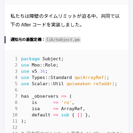
私たちは障壁のタイムリミットが迫る中、共同で以
下の After コードを実装しました。
通知元の基盤定義：
lib/Subject.pm
package
Subject
;
use
Moo::Role
;
use
v5
.36
;
use
Types::Standard
qw(ArrayRef)
;
use
Scalar::Util
qw(weaken refaddr)
;
has
_observers
=>
(
is
=>
'ro'
,
isa
=>
ArrayRef
,
default
=>
sub
{
[]
},
);