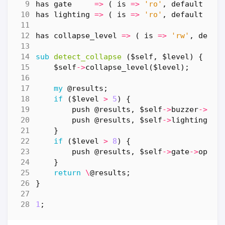
has
gate
=>
(
is
=>
'ro'
,
default
=>
has
lighting
=>
(
is
=>
'ro'
,
default
=>
has
collapse_level
=>
(
is
=>
'rw'
,
defau
sub
detect_collapse
($self, $level) {
$self
->
collapse_level
(
$level
);
my
@results
;
if
(
$level
>
5
)
{
push
@results
,
$self
->
buzzer
->
sou
push
@results
,
$self
->
lighting
->
c
}
if
(
$level
>
8
)
{
push
@results
,
$self
->
gate
->
open
;
}
return
\
@results
;
}
1
;