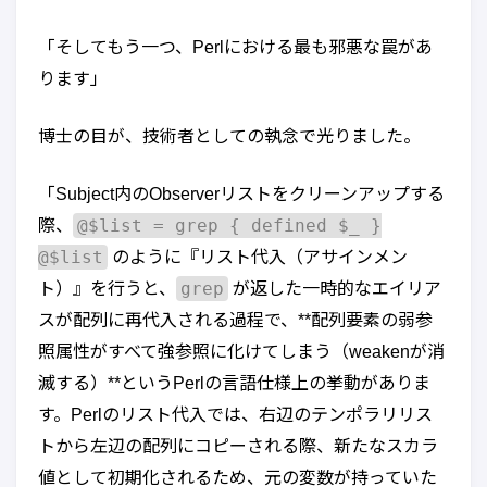
「そしてもう一つ、Perlにおける最も邪悪な罠があ
ります」
博士の目が、技術者としての執念で光りました。
「Subject内のObserverリストをクリーンアップする
@$list = grep { defined $_ }
際、
@$list
のように『リスト代入（アサインメン
grep
ト）』を行うと、
が返した一時的なエイリア
スが配列に再代入される過程で、**配列要素の弱参
照属性がすべて強参照に化けてしまう（weakenが消
滅する）**というPerlの言語仕様上の挙動がありま
す。Perlのリスト代入では、右辺のテンポラリリス
トから左辺の配列にコピーされる際、新たなスカラ
値として初期化されるため、元の変数が持っていた