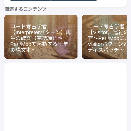
関連するコンテンツ
コード考古学者
コード考古学者
【Interpreterパターン】再
【Visitor】巡礼
生の碑文（完結編）〜
官〜Perl/Mooに
Perl/Mooで起動する千年
Visitorパターン
の構文木〜
ディスパッチ〜