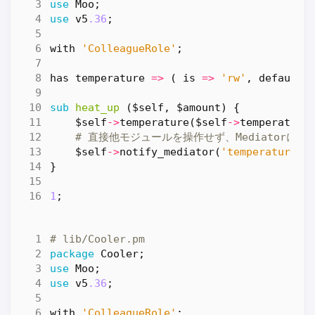
use
Moo
;
use
v5
.36
;
with
'ColleagueRole'
;
has
temperature
=>
(
is
=>
'rw'
,
default
sub
heat_up
($self, $amount) {
$self
->
temperature
(
$self
->
temperature
# 直接他モジュールを操作せず、Mediatorに通
$self
->
notify_mediator
(
'temperature_c
}
1
;
# lib/Cooler.pm
package
Cooler
;
use
Moo
;
use
v5
.36
;
with
'ColleagueRole'
;