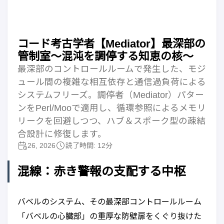
コード考古学者【Mediator】最深部の
管制室〜混沌を調停する知恵の核〜
最深部のコントロールルームで発生した、モジ
ュール間の複雑な相互依存と通信過負荷による
システムフリーズ。調停者（Mediator）パター
ンをPerl/Mooで適用し、循環参照によるメモリ
リークを回避しつつ、ハブ＆スポーク型の疎結
合設計に修復します。
26, 2026
読了時間: 12分
混線：赤き警報の支配する中枢
バベルのシステム、その最深部コントロールルーム
「バベルの心臓部」の重厚な防壁扉をくぐり抜けた