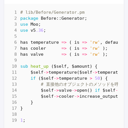
# lib/Before/Generator.pm
package
Before::Generator
;
use
Moo
;
use
v5
.36
;
has
temperature
=>
(
is
=>
'rw'
,
default
has
cooler
=>
(
is
=>
'rw'
);
has
valve
=>
(
is
=>
'rw'
);
sub
heat_up
($self, $amount) {
$self
->
temperature
(
$self
->
temperature
if
(
$self
->
temperature
>
50
)
{
# 直接他のオブジェクトのメソッドを呼び
$self
->
valve
->
open
()
if
$self
->
va
$self
->
cooler
->
increase_output
()
}
}
1
;