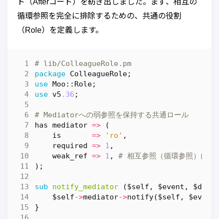
ド（Afterコード）を紡ぎ出しました。まず、相互の
循環参照を完全に排除するための、共通の役割
（Role）を定義します。
# lib/ColleagueRole.pm
package
ColleagueRole
;
use
Moo::Role
;
use
v5
.36
;
# Mediatorへの弱参照を保持する共通ロール
has
mediator
=>
(
is
=>
'ro'
,
required
=>
1
,
weak_ref
=>
1
,
# 相互参照（循環参照）によ
);
sub
notify_mediator
($self, $event, $data
$self
->
mediator
->
notify
(
$self
,
$event
}