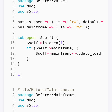
package
Before::Valve
;
use
Moo
;
use
v5
.36
;
has
is_open
=>
(
is
=>
'rw'
,
default
=>
0
has
mainframe
=>
(
is
=>
'rw'
);
sub
open
($self) {
$self
->
is_open
(
1
);
if
(
$self
->
mainframe
)
{
$self
->
mainframe
->
update_load
(
-
5
)
}
}
1
;
# lib/Before/Mainframe.pm
package
Before::Mainframe
;
use
Moo
;
use
v5
.36
;