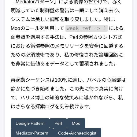
「Mediatorパターン」による調停のおかげで、赤く
明滅していた制御盤の警告は一瞬にして消え去り、
システムは美しい調和を取り戻しました。特に、
weak_ref => 1
Mooのロールを利用して
による
弱参照を適用する手法は、Perlの参照カウント方式
における循環参照のメモリリークを安全に回避する
ための必須技術であり、私の修復された論理回路に
も非常に価値あるデータとして蓄積されました。
再起動シーケンスは100%に達し、バベルの心臓部は
静かに息づき始めました。この先に待つ真実に向け
て、ハリス博士の知的な微笑みに導かれながら、私
はさらなる探索ログを刻み続けます。
Design-Pattern
Perl
Moo
Mediator-Pattern
Code-Archaeologist