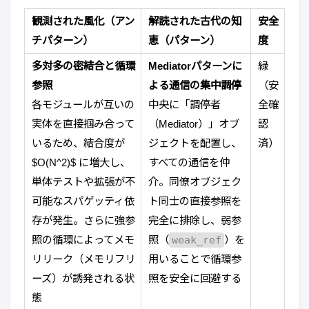
観測された風化（アン
解読された古代の知
安全
チパターン）
恵（パターン）
度
多対多の密結合と循環
Mediatorパターンに
緑
参照
よる通信の集中調停
（安
各モジュールが互いの
中央に「調停者
全確
実体を直接掴み合って
（Mediator）」オブ
認
いるため、結合度が
ジェクトを配置し、
済）
$O(N^2)$ に増大し、
すべての通信を仲
単体テストや拡張が不
介。同僚オブジェク
可能なスパゲッティ依
ト同士の直接参照を
存が発生。さらに強参
完全に排除し、弱参
照の循環によってメモ
照（
weak_ref
）を
リリーク（メモリフリ
用いることで循環参
ーズ）が誘発される状
照を安全に回避する
態