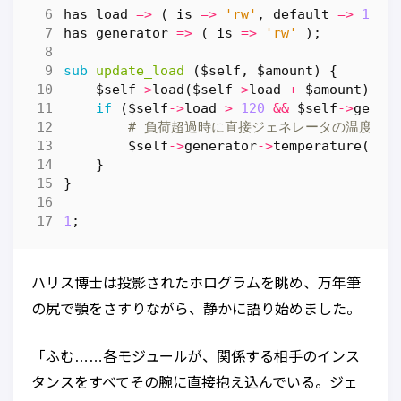
has
load
=>
(
is
=>
'rw'
,
default
=>
100
has
generator
=>
(
is
=>
'rw'
);
sub
update_load
($self, $amount) {
$self
->
load
(
$self
->
load
+
$amount
);
if
(
$self
->
load
>
120
&&
$self
->
gener
# 負荷超過時に直接ジェネレータの温度を変
$self
->
generator
->
temperature
(
10
)
}
}
1
;
ハリス博士は投影されたホログラムを眺め、万年筆
の尻で顎をさすりながら、静かに語り始めました。
「ふむ……各モジュールが、関係する相手のインス
タンスをすべてその腕に直接抱え込んでいる。ジェ