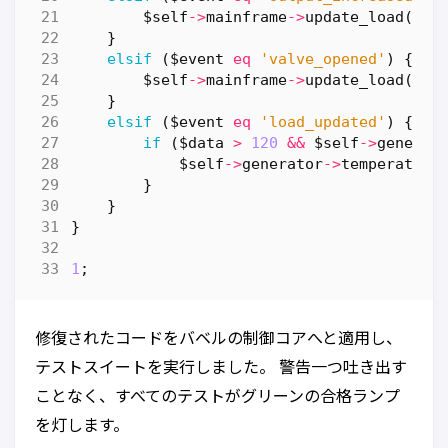
$self
->
mainframe
->
update_load
(
-
10
}
elsif
(
$event
eq
'valve_opened'
)
{
$self
->
mainframe
->
update_load
(
-
5
)
}
elsif
(
$event
eq
'load_updated'
)
{
if
(
$data
>
120
&&
$self
->
generat
$self
->
generator
->
temperature
}
}
}
1
;
修復されたコードをバベルの制御コアへと適用し、
テストスイートを実行しました。 警告一つ吐き出す
ことなく、すべてのテストがグリーンの合格ランプ
を灯します。