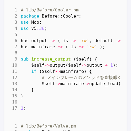
# lib/Before/Cooler.pm
package
Before::Cooler
;
use
Moo
;
use
v5
.36
;
has
output
=>
(
is
=>
'rw'
,
default
=>
0
has
mainframe
=>
(
is
=>
'rw'
);
sub
increase_output
($self) {
$self
->
output
(
$self
->
output
+
1
);
if
(
$self
->
mainframe
)
{
# メインフレームのメソッドを直接叩く
$self
->
mainframe
->
update_load
(
-
10
}
}
1
;
# lib/Before/Valve.pm