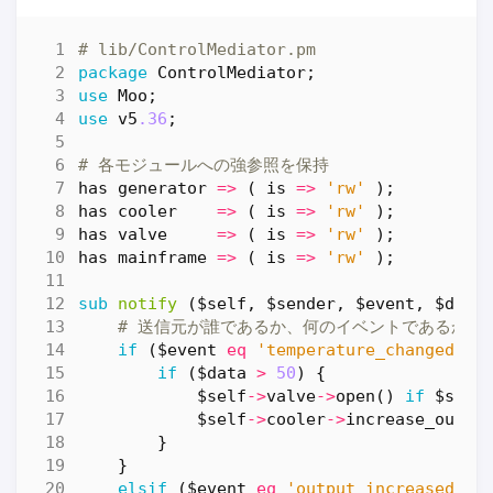
# lib/ControlMediator.pm
package
ControlMediator
;
use
Moo
;
use
v5
.36
;
# 各モジュールへの強参照を保持
has
generator
=>
(
is
=>
'rw'
);
has
cooler
=>
(
is
=>
'rw'
);
has
valve
=>
(
is
=>
'rw'
);
has
mainframe
=>
(
is
=>
'rw'
);
sub
notify
($self, $sender, $event, $data
# 送信元が誰であるか、何のイベントであるかに
if
(
$event
eq
'temperature_changed'
)
if
(
$data
>
50
)
{
$self
->
valve
->
open
()
if
$self
$self
->
cooler
->
increase_outpu
}
}
elsif
(
$event
eq
'output_increased'
)