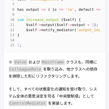
has
output
=>
(
is
=>
'rw'
,
default
=>
0
sub
increase_output
($self) {
$self
->
output
(
$self
->
output
+
1
);
$self
->
notify_mediator
(
'output_increa
}
1
;
Valve
Mainframe
※
および
クラスも、同様に
ColleagueRole
を取り込み、他クラスへの依存
を排除した形にリファクタリングします。
そして、すべての状態変化の通知を受け取り、シス
テム全体の意思決定を司る「中央管制塔」として
ControlMediator
を実装します。