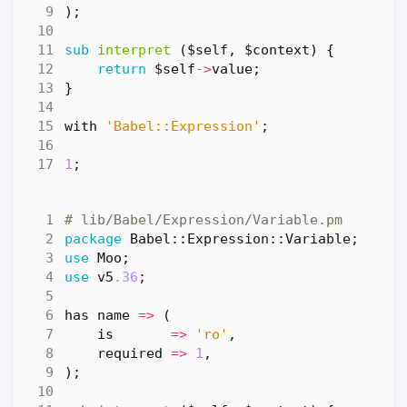
);
sub
interpret
($self, $context) {
return
$self
->
value
;
}
with
'Babel::Expression'
;
1
;
# lib/Babel/Expression/Variable.pm
package
Babel::Expression::Variable
;
use
Moo
;
use
v5
.36
;
has
name
=>
(
is
=>
'ro'
,
required
=>
1
,
);