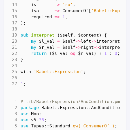
is
=>
'ro'
,
isa
=>
ConsumerOf
[
'Babel::Expres
required
=>
1
,
);
sub
interpret
($self, $context) {
my
$l_val
=
$self
->
left
->
interpret
(
$c
my
$r_val
=
$self
->
right
->
interpret
(
$
return
(
$l_val
eq
$r_val
)
?
1
:
0
;
}
with
'Babel::Expression'
;
1
;
# lib/Babel/Expression/AndCondition.pm
package
Babel::Expression::AndCondition
;
use
Moo
;
use
v5
.36
;
use
Types::Standard
qw( ConsumerOf )
;