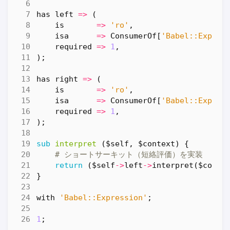
has
left
=>
(
is
=>
'ro'
,
isa
=>
ConsumerOf
[
'Babel::Expres
required
=>
1
,
);
has
right
=>
(
is
=>
'ro'
,
isa
=>
ConsumerOf
[
'Babel::Expres
required
=>
1
,
);
sub
interpret
($self, $context) {
# ショートサーキット（短絡評価）を実装
return
(
$self
->
left
->
interpret
(
$conte
}
with
'Babel::Expression'
;
1
;