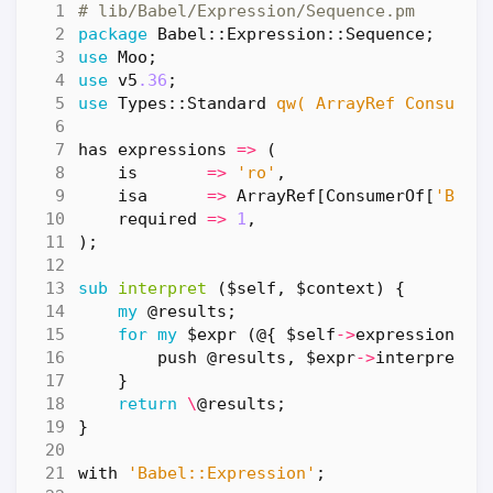
# lib/Babel/Expression/Sequence.pm
package
Babel::Expression::Sequence
;
use
Moo
;
use
v5
.36
;
use
Types::Standard
qw( ArrayRef Consumer
has
expressions
=>
(
is
=>
'ro'
,
isa
=>
ArrayRef
[
ConsumerOf
[
'Babe
required
=>
1
,
);
sub
interpret
($self, $context) {
my
@results
;
for
my
$expr
(
@
{
$self
->
expressions
}
push
@results
,
$expr
->
interpret
(
$
}
return
\
@results
;
}
with
'Babel::Expression'
;