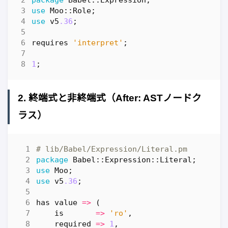
package
Babel::Expression
;
use
Moo::Role
;
use
v5
.36
;
requires
'interpret'
;
1
;
2. 終端式と非終端式（After: ASTノードク
ラス）
# lib/Babel/Expression/Literal.pm
package
Babel::Expression::Literal
;
use
Moo
;
use
v5
.36
;
has
value
=>
(
is
=>
'ro'
,
required
=>
1
,