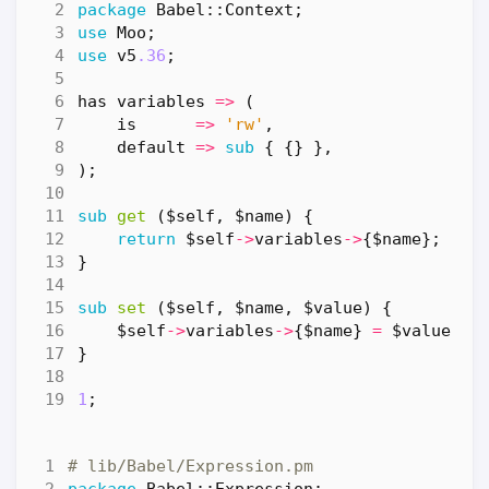
package
Babel::Context
;
use
Moo
;
use
v5
.36
;
has
variables
=>
(
is
=>
'rw'
,
default
=>
sub
{
{}
},
);
sub
get
($self, $name) {
return
$self
->
variables
->
{
$name
};
}
sub
set
($self, $name, $value) {
$self
->
variables
->
{
$name
}
=
$value
;
}
1
;
# lib/Babel/Expression.pm