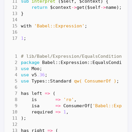
sub
interpret
($self, $context) {
return
$context
->
get
(
$self
->
name
);
}
with
'Babel::Expression'
;
1
;
# lib/Babel/Expression/EqualsCondition.pm
package
Babel::Expression::EqualsConditio
use
Moo
;
use
v5
.36
;
use
Types::Standard
qw( ConsumerOf )
;
has
left
=>
(
is
=>
'ro'
,
isa
=>
ConsumerOf
[
'Babel::Expres
required
=>
1
,
);
has
right
=>
(