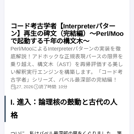
コード考古学者【Interpreterパター
ン】再生の碑文（完結編）〜Perl/Moo
で起動する千年の構文木〜
Perl/MooによるInterpreterパターンの実装を徹
底解説！アドホックな正規表現パースの限界を
乗り越え、構文木（AST）を再帰評価する美し
い解釈実行エンジンを構築します。「コード考
古学者」シリーズ、バベル最深部の完結編！
27, 2026
読了時間: 10分
I. 進入：論理核の鼓動と古代の人
格
ついに、私はバベル最深部の扉をくぐりました。 第