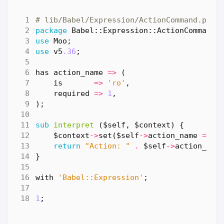
# lib/Babel/Expression/ActionCommand.pm
package
Babel::Expression::ActionCommand
;
use
Moo
;
use
v5
.36
;
has
action_name
=>
(
is
=>
'ro'
,
required
=>
1
,
);
sub
interpret
($self, $context) {
$context
->
set
(
$self
->
action_name
=>
1
return
"Action: "
.
$self
->
action_nam
}
with
'Babel::Expression'
;
1
;