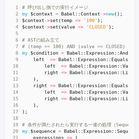
# 呼び出し側での実行イメージ
my
$context
=
Babel::Context
->
new
();
$context
->
set
(
temp
=>
'100'
);
$context
->
set
(
valve
=>
'CLOSED'
);
# ASTの組み立て
# (temp == 100) AND (valve == CLOSED)
my
$condition
=
Babel::Expression::AndCon
left
=>
Babel::Expression::EqualsCon
left
=>
Babel::Expression::Varia
right
=>
Babel::Expression::Liter
),
right
=>
Babel::Expression::EqualsCon
left
=>
Babel::Expression::Varia
right
=>
Babel::Expression::Liter
),
);
# 条件が満たされたら実行する一連の処理（Sequenc
my
$sequence
=
Babel::Expression::Sequenc
expressions
=>
[