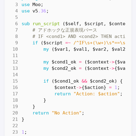
use
Moo
;
use
v5
.36
;
sub
run_script
($self, $script, $context)
# アドホックな正規表現パース
# IF <cond1> AND <cond2> THEN action 
if
(
$script
=~
 /^IF\s+(\w+)\s*==\s*([
my
(
$var1
,
$val1
,
$var2
,
$val2
,
$
my
$cond1_ok
=
(
$context
->
{
$var1
}
my
$cond2_ok
=
(
$context
->
{
$var2
}
if
(
$cond1_ok
&&
$cond2_ok
)
{
$context
->
{
$action
}
=
1
;
return
"Action: $action"
;
}
}
return
"No Action"
;
}
1
;