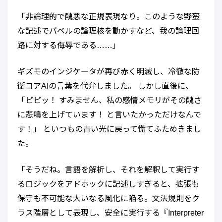
「非論理的で醜悪な正規表現なり。このような野蛮
な記述でバベルの論理核を動かすなど、我の論理回
路に対する侮辱である……」
ギズモのインジケータが再び赤く明滅し、冷徹な防
衛コアAIの言葉を代弁しました。 しかし直後に、
「ピピッ！ すみません、私の感情メモリがその醜さ
に悲鳴を上げています！ と言いたかっただけなんで
す！」 といつもの青い光に戻って慌てふためきまし
た。
「そうだね。言語を解析し、それを解釈して実行す
るロジックをアドホックに記述しすぎると、拡張も
保守も不可能な大いなる風化に陥る。文法規則をク
ラス階層として表現し、安全に実行する『Interpreter