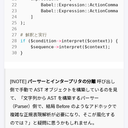
Babel::Expression::ActionCommand
-
Babel::Expression::ActionCommand
-
]
);
# 解釈と実行
if
(
$condition
->
interpret
(
$context
))
{
$sequence
->
interpret
(
$context
);
}
[!NOTE]
パーサーとインタープリタの分離
呼び出し
側で手動で AST オブジェクトを構築しているのを見
て、「文字列から AST を構築するパーサー
（Parser）側で、結局 Before のようなアドホックで
複雑な正規表現解析が必要になり、そこが風化する
のでは？」と疑問に思うかもしれません。