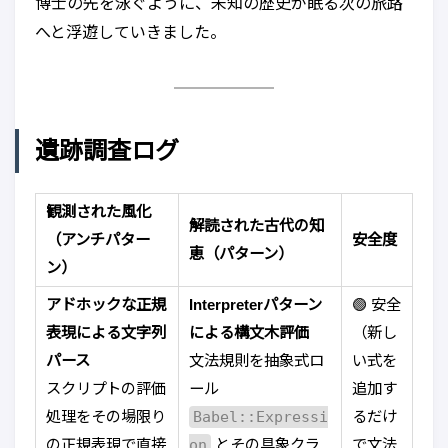
博士の先を泳ぐように、未知の歴史が眠る次の旅路
へと浮遊していきました。
遺跡調査ログ
観測された風化
解読された古代の知
（アンチパター
安全度
恵（パターン）
ン）
アドホックな正規
Interpreterパターン
🟢 安全
表現による文字列
による構文木評価
（新し
パース
文法規則を抽象式ロ
い式を
スクリプトの評価
ール
追加す
処理をその場限り
Babel::Expressi
るだけ
の正規表現で直接
on
とその具象クラ
で文法