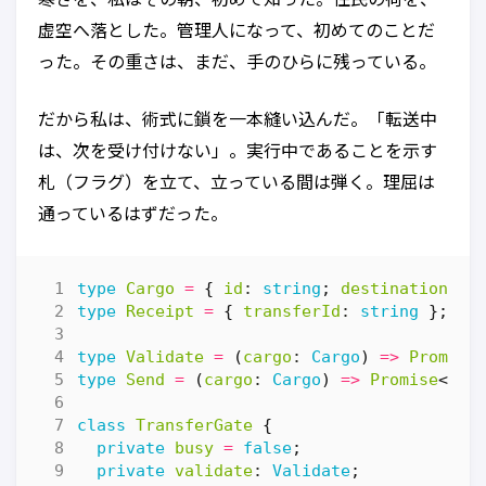
虚空へ落とした。管理人になって、初めてのことだ
った。その重さは、まだ、手のひらに残っている。
だから私は、術式に鎖を一本縫い込んだ。「転送中
は、次を受け付けない」。実行中であることを示す
札（フラグ）を立て、立っている間は弾く。理屈は
通っているはずだった。
type
Cargo
=
{
id
: 
string
;
destination
: 
s
type
Receipt
=
{
transferId
: 
string
};
type
Validate
=
(
cargo
: 
Cargo
)
=>
Promise
type
Send
=
(
cargo
: 
Cargo
)
=>
Promise
<
Rec
class
TransferGate
{
private
busy
=
false
;
private
validate
: 
Validate
;