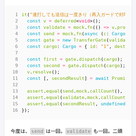
it
(
"連打しても送信は一度きり（再入ガードで封印）"
const
v
=
deferred
<
void
>();
const
validate
=
mock
.
fn
(()
=>
v
.
promis
const
send
=
mock
.
fn
(
async
(
c
: 
Cargo
)
=
const
gate
=
new
TransferGate
(
validate
,
const
cargo
: 
Cargo
=
{
id
:
"1"
,
destina
const
first
=
gate
.
dispatch
(
cargo
);
const
second
=
gate
.
dispatch
(
cargo
);
v
.
resolve
();
const
[,
secondResult
]
=
await
Promise
.
assert
.
equal
(
send
.
mock
.
callCount
(),
1
);
assert
.
equal
(
validate
.
mock
.
callCount
(),
assert
.
equal
(
secondResult
,
undefined
);
});
send
validate
今度は、
は一回。
も一回。二頭