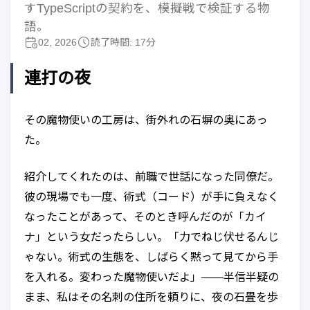
すTypeScriptの契約を、模擬戦で検証する物
語。
02, 2026
読了時間: 17分
連打の夜
その魔物使いの工房は、街外れの石塀の奥にあっ
た。
紹介してくれたのは、前職で世話になった同僚だ。
彼の現場でも一度、術式（コード）が手に負えなく
なったことがあって、そのとき呼んだのが「カイ
ナ」という女だったらしい。「力でねじ伏せるんじ
ゃない。術式の生態を、しばらく黙って見てから手
を入れる。変わった魔物使いだよ」——半信半疑の
まま、私はその名刺の住所を頼りに、夜の石畳を歩