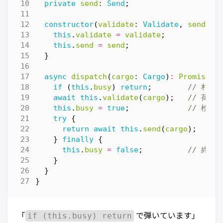
private
send
: 
Send
;
constructor
(
validate
: 
Validate
,
send
: 
S
this
.
validate
=
validate
;
this
.
send
=
send
;
}
async
dispatch
(
cargo
: 
Cargo
)
:
Promise
<
R
if
(
this
.
busy
)
return
;
await
this
.
validate
(
cargo
);
this
.
busy
=
true
;
try
{
return
await
this
.
send
(
cargo
);
}
finally
{
this
.
busy
=
false
;
}
}
}
if (this.busy) return
「
で弾いています」