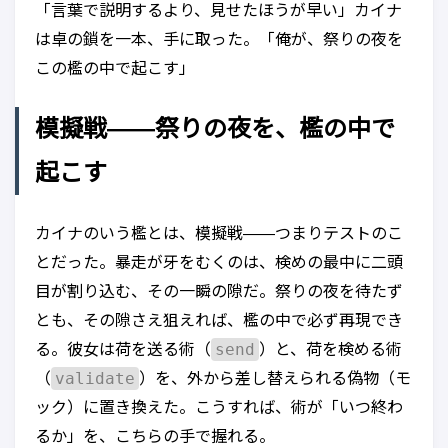
「言葉で説明するより、見せたほうが早い」カイナ
は卓の鎖を一本、手に取った。「俺が、祭りの夜を
この檻の中で起こす」
模擬戦——祭りの夜を、檻の中で
起こす
カイナのいう檻とは、模擬戦——つまりテストのこ
とだった。暴走が牙をむくのは、検めの最中に二頭
目が割り込む、その一瞬の隙だ。祭りの夜を待たず
とも、その隙さえ狙えれば、檻の中で必ず再現でき
send
る。彼女は荷を送る術（
）と、荷を検める術
validate
（
）を、外から差し替えられる偽物（モ
ック）に置き換えた。こうすれば、術が「いつ終わ
るか」を、こちらの手で握れる。