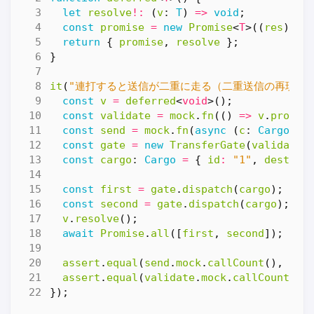
let
resolve
!:
(
v
: 
T
)
=>
void
;
const
promise
=
new
Promise
<
T
>((
res
)
=>
return
{
promise
,
resolve
};
}
it
(
"連打すると送信が二重に走る（二重送信の再現）"
const
v
=
deferred
<
void
>();
const
validate
=
mock
.
fn
(()
=>
v
.
promis
const
send
=
mock
.
fn
(
async
(
c
: 
Cargo
)
=
const
gate
=
new
TransferGate
(
validate
,
const
cargo
: 
Cargo
=
{
id
:
"1"
,
destina
const
first
=
gate
.
dispatch
(
cargo
);
const
second
=
gate
.
dispatch
(
cargo
);
v
.
resolve
();
await
Promise
.
all
([
first
,
second
]);
assert
.
equal
(
send
.
mock
.
callCount
(),
2
);
assert
.
equal
(
validate
.
mock
.
callCount
(),
});