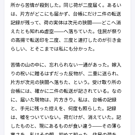
所から苦情が殺到した。同じ荷が二度届く。あるい
は、片方がどこにも届かず、台帳にだけ二件の転送
記録が残って、荷の実体は次元の狭間——どこへ消
えたとも知れぬ虚空——へ落ちていた。住民が祭り
の高揚で転送印を二度、三度と連打したのが引き金
らしい、とそこまでは私にも分かった。
苦情の山の中に、忘れられない一通があった。嫁入
りの祝いに贈るはずだった反物が、二重に送られ、
片方が次元の狭間へ落ちた、という。受け取り所の
台帳には、確かに二件の転送が記されている。なの
に、届いた現物は、片方きり。私は、台帳の記録
と、手元に残った控えを、何度も照らした。記録
は、嘘をついていない。荷だけが、消えていた。記
したものと、現にあるものが食い違う——その薄ら
寒さを、私はその朝、初めて知った。住民の荷を、