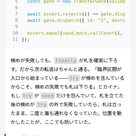
const
gate
=
new
TransferGate
(
validate
,
await
assert
.
rejects
(()
=>
gate
.
dispatc
await
gate
.
dispatch
({
id
:
"2"
,
destinat
assert
.
equal
(
send
.
mock
.
callCount
(),
1
);
});
finally
検めが失敗しても、
が札を確実に下ろ
す。だから次の転送はちゃんと通る。「臨界区間が
try
入口から始まっている——
が検めを含んでいる
からこそ、検めの失敗でも札は下りる」とカイナ。
try
send
もし
が
だけを包んでいて、札を立てた
try
後の検めが
の外で失敗していたら、札は立っ
たまま、二度と誰も通れなくなっていた。位置を動
かしたことが、ここでも効いていた。