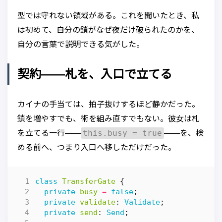
型では守れない領域がある。これを聞いたとき、私
は初めて、自分の鎖がなぜ夜だけ破られたのかを、
自分の言葉で説明できる気がした。
契約——札を、入口で立てる
カイナの手当ては、拍子抜けするほど静かだった。
鎖を増やすでも、術を組み直すでもない。彼女は札
this.busy = true
を立てる一行——
——を、検
める前へ、つまり入口へ移しただけだった。
class
TransferGate
{
private
busy
=
false
;
private
validate
: 
Validate
;
private
send
: 
Send
;