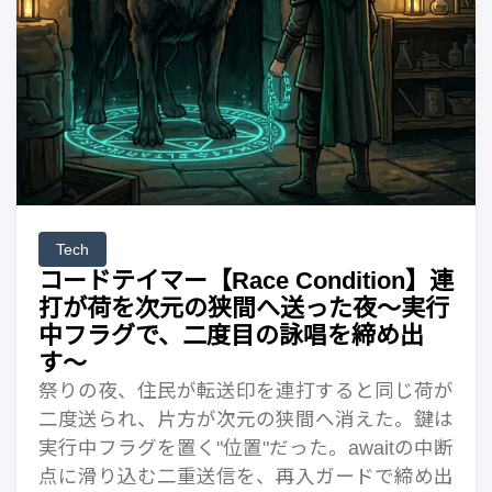
Tech
コードテイマー【Race Condition】連
打が荷を次元の狭間へ送った夜〜実行
中フラグで、二度目の詠唱を締め出
す〜
祭りの夜、住民が転送印を連打すると同じ荷が
二度送られ、片方が次元の狭間へ消えた。鍵は
実行中フラグを置く"位置"だった。awaitの中断
点に滑り込む二重送信を、再入ガードで締め出