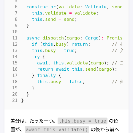
constructor
(
validate
: 
Validate
,
send
: 
S
this
.
validate
=
validate
;
this
.
send
=
send
;
}
async
dispatch
(
cargo
: 
Cargo
)
:
Promise
<
R
if
(
this
.
busy
)
return
;
this
.
busy
=
true
;
try
{
await
this
.
validate
(
cargo
);
return
await
this
.
send
(
cargo
);
}
finally
{
this
.
busy
=
false
;
}
}
}
this.busy = true
差分は、たった一つ。
の位
await this.validate()
置が、
の後から前へ