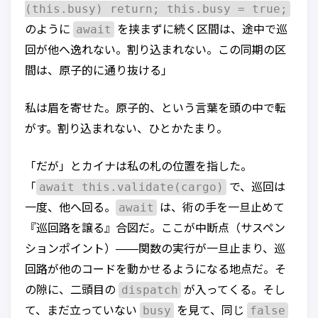
(this.busy) return; this.busy = true;
await
のように
を挟まずに続く区間は、途中で巡
回が他へ逸れない。割り込まれない。この同期の区
間は、原子的に通り抜ける」
私は眉を寄せた。原子的、という言葉を頭の中で転
がす。割り込まれない、ひとかたまり。
「だが」とカイナは私の札の位置を指した。
await this.validate(cargo)
「
で、巡回は
await
一度、他へ回る。
は、術の手を一旦止めて
『巡回路を譲る』合図だ。ここが中断点（サスペン
ションポイント）——関数の実行が一旦止まり、巡
回路が他のコードを動かせるようになる地点だ。そ
dispatch
の隙に、二頭目の
が入ってくる。そし
busy
false
て、まだ立っていない
を見て、同じ