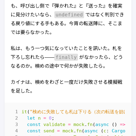
も、呼び出し側で『弾かれた』と『送った』を確実
undefined
に見分けたいなら、
ではなく判別でき
る戻り値にする手もある。今宵の転送陣に、そこま
では要らなかった。
私は、もう一つ気になっていたことを訊いた。札を
finally
下ろし忘れたら——
がなかったら、どう
なるのか。検めの途中で何かが失敗したら。
カイナは、検めをわざと一度だけ失敗させる模擬戦
を足した。
it
(
"検めに失敗しても札は下りる（次の転送を妨げない
let
n
=
0
;
const
validate
=
mock
.
fn
(
async
()
=>
{
const
send
=
mock
.
fn
(
async
(
c
: 
Cargo
)
=