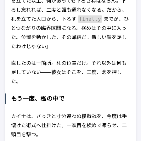
を立てた以上、何があっても下ろさねばならん。下
ろし忘れれば、二度と誰も通れなくなる。だから、
finally
札を立てた入口から、下ろす
までが、ひ
とつながりの臨界区間になる。検めはその中に入っ
た。位置を動かした、その帰結だ。新しい鎖を足し
たわけじゃない」
直したのは一箇所。札の位置だけ。それ以外は何も
足していない——彼女はそこを、二度、念を押し
た。
もう一度、檻の中で
カイナは、さっきと寸分違わぬ模擬戦を、今度は手
懐けた術式へ仕掛けた。一頭目を検めで凍らせ、二
頭目を撃つ。