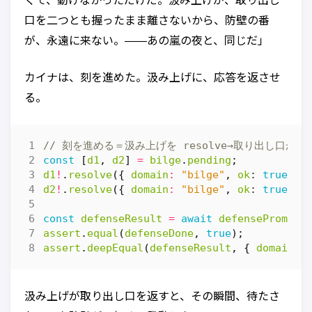
くて、動けなかっただけだ。汲み上げが、取り出し
口を二つとも握ったまま離さないから、防壁の番
が、永遠に来ない。——あの嵐の夜と、同じだ」
カイナは、刻を進めた。汲み上げに、応答を返させ
る。
const
[
d1
,
d2
]
=
bilge
.
pending
;
d1
!
.
resolve
({
domain
:
"bilge"
,
ok
: 
true
})
d2
!
.
resolve
({
domain
:
"bilge"
,
ok
: 
true
})
const
defenseResult
=
await
defensePromise
assert
.
equal
(
defenseDone
,
true
);
assert
.
deepEqual
(
defenseResult
,
{
domain
:
汲み上げが取り出し口を返すと、その瞬間、待たさ