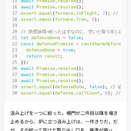
await
Promise
.
resolve
();
await
Promise
.
resolve
();
assert
.
equal
(
furnace
.
inFlight
,
2
);
assert
.
equal
(
furnace
.
free
,
0
);
let
defenseDone
=
false
;
const
defensePromise
=
castShared
(
furnace
defenseDone
=
true
;
return
result
;
});
await
Promise
.
resolve
();
await
Promise
.
resolve
();
await
Promise
.
resolve
();
assert
.
equal
(
defenseDone
,
false
);
assert
.
equal
(
defense
.
callCount
,
0
);
汲み上げを一つに絞った。柵門が二件目以降を堰き
止めるから、炉に立つ汲み上げは、一件きりだ。だ
が、その絞って空けた取り出し口を、推進が喰っ