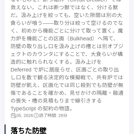
救えない。これは断つ獣ではなく、分ける獣
だ。汲み上げを絞っても、空いた隙間は別の大
食らいが喰う——取り分は絞って空けるのでな
く、初めから機能ごとに分けて取って置く。魔
力炉を機能ごとの区画（Bulkhead）へ隔て、
防壁の取り出し口を汲み上げの槽とは別オブジ
ェクトのカウンタにすることで、大食らいが構
造的に触れられなくする。汲み上げを
Deferred で炉に居座らせ、区画ごとの取り出
し口を数で観る決定的な模擬戦で、共有炉では
防壁が飢え、区画化では同じ殺到でも防壁が無
傷であることを確かめ、見せかけの隔離・融通
の喪失・槽の見積もりまで線引きする
TypeScript の契約の物語。
05, 2026
読了時間: 28分
落ちた防壁