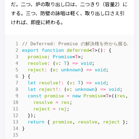
だ。二つ、炉の取り出し口は、二つきり（容量2）に
する。三つ、防壁の詠唱は軽く、取り出し口さえ引
ければ、即座に終わる。
export
function
deferred
<
T
>()
:
{
promise
: 
Promise
<
T
>;
resolve
:
(
v
: 
T
)
=>
void
;
reject
:
(
e
: 
unknown
)
=>
void
;
}
{
let
resolve
!:
(
v
: 
T
)
=>
void
;
let
reject
!:
(
e
: 
unknown
)
=>
void
;
const
promise
=
new
Promise
<
T
>((
res
,
re
resolve
=
res
;
reject
=
rej
;
});
return
{
promise
,
resolve
,
reject
};
}