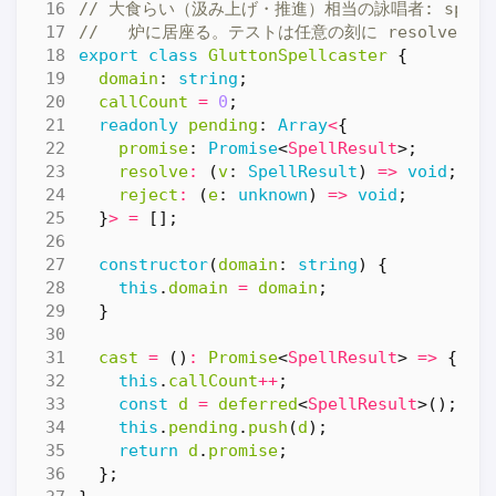
export
class
GluttonSpellcaster
{
domain
: 
string
;
callCount
=
0
;
readonly
pending
: 
Array
<
{
promise
: 
Promise
<
SpellResult
>;
resolve
:
(
v
: 
SpellResult
)
=>
void
;
reject
:
(
e
: 
unknown
)
=>
void
;
}
>
=
[];
constructor
(
domain
: 
string
)
{
this
.
domain
=
domain
;
}
cast
=
()
:
Promise
<
SpellResult
>
=>
{
this
.
callCount
++
;
const
d
=
deferred
<
SpellResult
>();
this
.
pending
.
push
(
d
);
return
d
.
promise
;
};