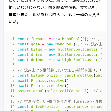
だが、とカイナは言った。嵐では、汲み上げだけが
忙しいわけじゃない。帆を駆る推進も、立て込む。
推進もまた、餌があれば喰らう、もう一頭の大食ら
いだ。
const
furnace
=
new
ManaPool
(
2
);
const
gate
=
new
ManaPool
(
1
);
const
bilge
=
new
GluttonSpellcaster
(
"bil
const
drive
=
new
GluttonSpellcaster
(
"dri
const
defense
=
new
LightSpellcaster
(
"def
const
bilgePromise
=
castThrottled
(
gate
,
await
Promise
.
resolve
();
await
Promise
.
resolve
();
assert
.
equal
(
bilge
.
callCount
,
1
);
const
drivePromise
=
castShared
(
furnace
,