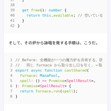
get
free
()
:
number
{
return
this
.
available
;
}
}
そして、その炉から詠唱を発する手順は、こうだ。
export
async
function
castShared
(
furnace
: 
ManaPool
,
spell
:
()
=>
Promise
<
SpellResult
>,
)
:
Promise
<
SpellResult
>
{
return
furnace
.
run
(
spell
);
}