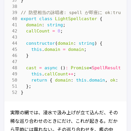
}
export
class
LightSpellcaster
{
domain
: 
string
;
callCount
=
0
;
constructor
(
domain
: 
string
)
{
this
.
domain
=
domain
;
}
cast
=
async
()
:
Promise
<
SpellResult
>
=
this
.
callCount
++
;
return
{
domain
: 
this.domain
,
ok
: 
tru
};
}
実際の網では、浸水で汲み上げが立て込んだ、その
稀な巡り合わせのときにだけ、これが起きる。だか
ら平時には露れない。その巡り合わせを、檻の中