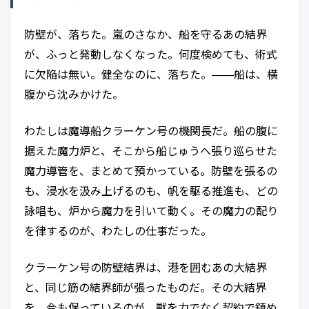
防壁が、落ちた。嵐のさなか、船を守るあの結界
が、ふっと発動しなくなった。何度検めても、術式
に欠陥は無い。健全なのに、落ちた。——船は、横
腹から沈みかけた。
わたしは魔導船クラーケン号の機関長だ。船の腹に
据えた魔力炉と、そこから船じゅうへ張り巡らせた
魔力導管を、まとめて預かっている。防壁を張るの
も、浸水を汲み上げるのも、帆を駆る推進も、どの
詠唱も、炉から魔力を引いて動く。その魔力の配り
を律するのが、わたしの仕事だった。
クラーケン号の防壁結界は、港を囲むあの大結界
と、同じ筋の結界師が張ったものだ。その大結界
を、今も保っているのが、獣を力でなく契約で鎮め