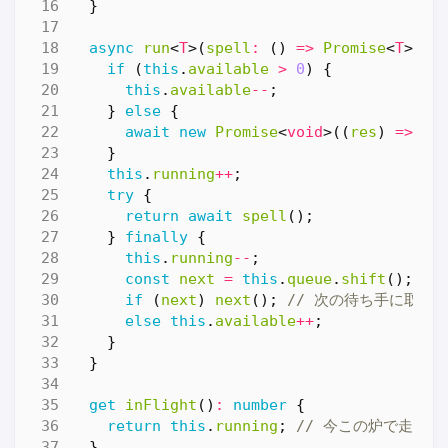
}
async
run
<
T
>(
spell
:
()
=>
Promise
<
T
>)
:
if
(
this
.
available
>
0
)
{
this
.
available
--
;
}
else
{
await
new
Promise
<
void
>((
res
)
=>
th
}
this
.
running
++
;
try
{
return
await
spell
();
}
finally
{
this
.
running
--
;
const
next
=
this
.
queue
.
shift
();
if
(
next
)
next
();
else
this
.
available
++
;
}
}
get
inFlight
()
:
number
{
return
this
.
running
;
}