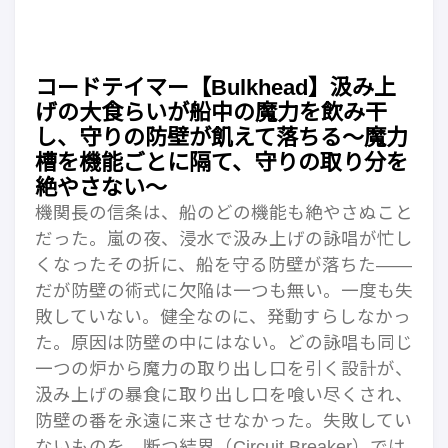
コードテイマー【Bulkhead】汲み上
げの大食らいが船中の魔力を飲み干
し、守りの防壁が飢えて落ちる〜魔力
槽を機能ごとに隔て、守りの取り分を
絶やさない〜
機関長の信条は、船のどの機能も絶やさぬこと
だった。嵐の夜、浸水で汲み上げの詠唱が忙し
くなったその折に、船を守る防壁が落ちた——
だが防壁の術式に欠陥は一つも無い。一度も失
敗していない。健全なのに、発動すらしなかっ
た。原因は防壁の中にはない。どの詠唱も同じ
一つの炉から魔力の取り出し口を引く設計が、
汲み上げの暴食に取り出し口を喰い尽くされ、
防壁の番を永遠に来させなかった。失敗してい
ないものを、断つ結界（Circuit Breaker）では