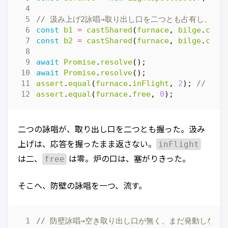
const
b1
=
castShared
(
furnace
,
bilge
.
cast
const
b2
=
castShared
(
furnace
,
bilge
.
cast
await
Promise
.
resolve
();
await
Promise
.
resolve
();
assert
.
equal
(
furnace
.
inFlight
,
2
);
assert
.
equal
(
furnace
.
free
,
0
);
二つの詠唱が、取り出し口を二つとも握った。汲み
inFlight
上げは、応答を握ったまま返さない。
free
は二、
は零。炉の口は、塞がりきった。
そこへ、防壁の詠唱を一つ、流す。