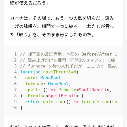
壁が使えるだろう」
カイナは、その場で、もう一つの檻を組んだ。汲み
上げの詠唱を、柵門で一つに絞る——わたしが言っ
た「絞り」を、そのまま形にしたものだ。
function
castThrottled
(
gate
: 
ManaPool
,
furnace
: 
ManaPool
,
spell
:
()
=>
Promise
<
SpellResult
>,
)
:
Promise
<
SpellResult
>
{
return
gate
.
run
(()
=>
furnace
.
run
(
spell
}