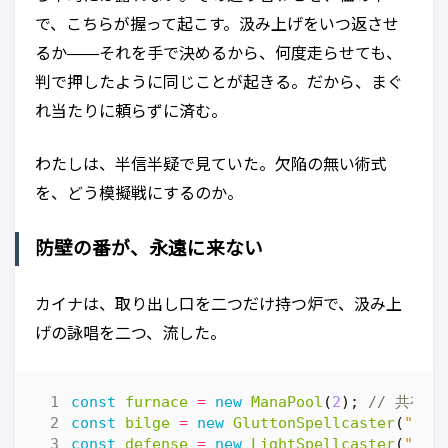
で、こちらが握って起こす。汲み上げをいつ返させ
るか——それを手で決めるから、何度走らせても、
判で押したように同じことが起きる。だから、まぐ
れ当たりに頼らずに済む。
わたしは、半信半疑で見ていた。欠陥の無い術式
を、どう模擬戦にするのか。
防壁の番が、永遠に来ない
カイナは、取り出し口を二つだけ持つ炉で、汲み上
げの詠唱を二つ、流した。
const
furnace
=
new
ManaPool
(
2
);
const
bilge
=
new
GluttonSpellcaster
(
"bil
const
defense
=
new
LightSpellcaster
(
"def