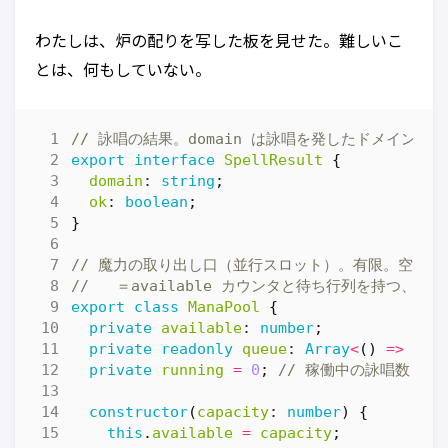
わたしは、炉の配りを写した板を見せた。難しいこ
とは、何もしていない。
export
interface
SpellResult
{
domain
: 
string
;
ok
: 
boolean
;
}
export
class
ManaPool
{
private
available
: 
number
;
private
readonly
queue
: 
Array
<
()
=>
voi
private
running
=
0
;
constructor
(
capacity
: 
number
)
{
this
.
available
=
capacity
;