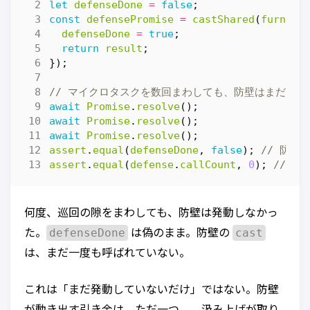
let
defenseDone
=
false
;
const
defensePromise
=
castShared
(
furnace
defenseDone
=
true
;
return
result
;
});
await
Promise
.
resolve
();
await
Promise
.
resolve
();
await
Promise
.
resolve
();
assert
.
equal
(
defenseDone
,
false
);
assert
.
equal
(
defense
.
callCount
,
0
);
何度、巡回の隙をまわしても、防壁は発動しなかっ
defenseDone
cast
た。
は偽のまま。防壁の
は、まだ一度も呼ばれていない。
これは「まだ発動していないだけ」ではない。防壁
が動き出す引き金は、ただ一つ——汲み上げが取り