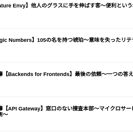
ture Envy】他人のグラスに手を伸ばす客〜便利という
ic Numbers】105の名を持つ琥珀〜意味を失ったリテ
ackends for Frontends】最後の依頼〜一つの答
API Gateway】窓口のない捜査本部〜マイクロサー
劇〜