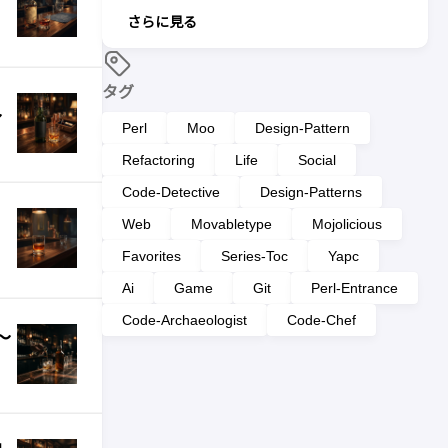
さらに見る
タグ
〜
Perl
Moo
Design-Pattern
Refactoring
Life
Social
Code-Detective
Design-Patterns
ー
Web
Movabletype
Mojolicious
Favorites
Series-Toc
Yapc
Ai
Game
Git
Perl-Entrance
Code-Archaeologist
Code-Chef
〜