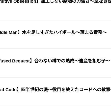
itive Obsession】加工しない原酒の力強さ〜型なき
dle Man】水を足しすぎたハイボール〜薄まる責務〜
used Bequest】合わない樽での熟成〜遺産を拒む子〜
ad Code】四半世紀の澱〜役目を終えたコードへの敬意