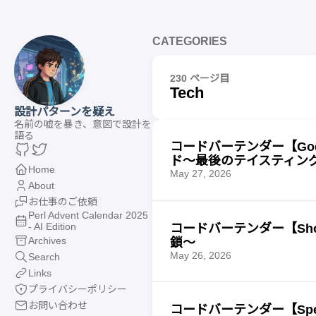
CATEGORIES
230 ページ目
Tech
設計パターンを疑え
名前の嘘を暴き、意図で設計を
語る
コードバーテンダー【Go
ド〜最後のテイスティン
Home
May 27, 2026
About
お仕事のご依頼
Perl Advent Calendar 2025
- AI Edition
コードバーテンダー【Sho
Archives
鎖〜
May 26, 2026
Search
Links
プライバシーポリシー
お問い合わせ
コードバーテンダー【Specu