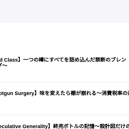
d Class】一つの樽にすべてを詰め込んだ禁断のブレン
グ〜
tgun Surgery】味を変えたら棚が崩れる〜消費税率の
lative Generality】終売ボトルの記憶〜設計図だけ