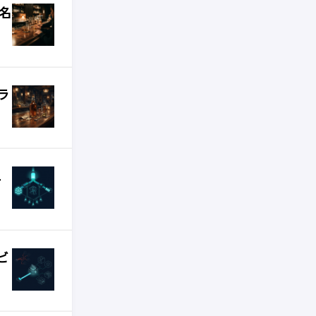
名
ラ
え
ビ