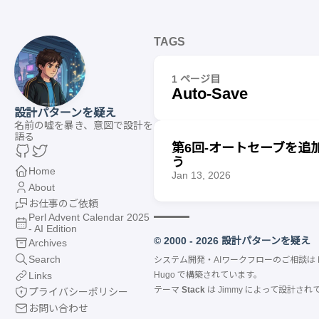
TAGS
1 ページ目
Auto-Save
設計パターンを疑え
名前の嘘を暴き、意図で設計を
語る
第6回-オートセーブを追
う
Home
Jan 13, 2026
About
お仕事のご依頼
Perl Advent Calendar 2025
- AI Edition
© 2000 - 2026 設計パターンを疑え
Archives
Search
システム開発・AIワークフローのご相談は
Links
Hugo
で構築されています。
テーマ
Stack
は
Jimmy
によって設計され
プライバシーポリシー
お問い合わせ