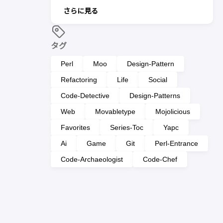
さらに見る
タグ
Perl
Moo
Design-Pattern
Refactoring
Life
Social
Code-Detective
Design-Patterns
Web
Movabletype
Mojolicious
Favorites
Series-Toc
Yapc
Ai
Game
Git
Perl-Entrance
Code-Archaeologist
Code-Chef