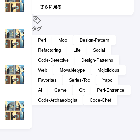
さらに見る
タグ
Perl
Moo
Design-Pattern
Refactoring
Life
Social
Code-Detective
Design-Patterns
Web
Movabletype
Mojolicious
Favorites
Series-Toc
Yapc
Ai
Game
Git
Perl-Entrance
Code-Archaeologist
Code-Chef