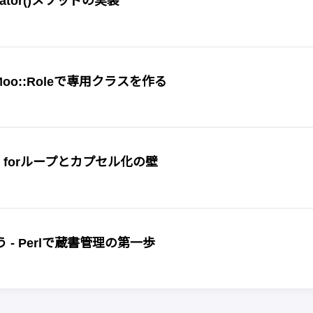
rator()メソッドの実装
oo::Roleで専用クラスを作る
 forループとカプセル化の壁
- Perlで蔵書管理の第一歩