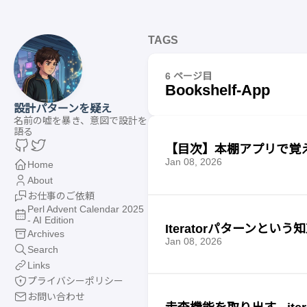
TAGS
6 ページ目
Bookshelf-App
設計パターンを疑え
名前の嘘を暴き、意図で設計を
語る
【目次】本棚アプリで覚
Jan 08, 2026
Home
About
お仕事のご依頼
Perl Advent Calendar 2025
- AI Edition
Iteratorパターンという
Archives
Jan 08, 2026
Search
Links
プライバシーポリシー
お問い合わせ