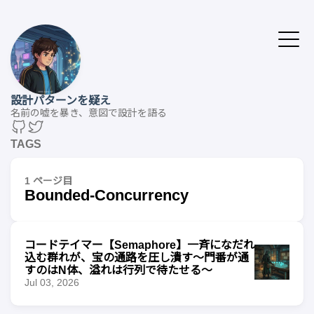
設計パターンを疑え
名前の嘘を暴き、意図で設計を語る
TAGS
1 ページ目
Bounded-Concurrency
コードテイマー【Semaphore】一斉になだれ
込む群れが、宝の通路を圧し潰す〜門番が通
すのはN体、溢れは行列で待たせる〜
Jul 03, 2026