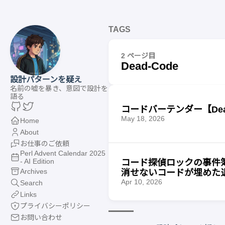
TAGS
2 ページ目
Dead-Code
設計パターンを疑え
名前の嘘を暴き、意図で設計を
語る
コードバーテンダー【De
May 18, 2026
Home
About
お仕事のご依頼
Perl Advent Calendar 2025
- AI Edition
コード探偵ロックの事件簿【D
Archives
消せないコードが埋めた
Apr 10, 2026
Search
Links
プライバシーポリシー
お問い合わせ