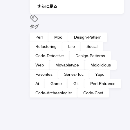
さらに見る
タグ
Perl
Moo
Design-Pattern
Refactoring
Life
Social
Code-Detective
Design-Patterns
Web
Movabletype
Mojolicious
Favorites
Series-Toc
Yapc
Ai
Game
Git
Perl-Entrance
Code-Archaeologist
Code-Chef