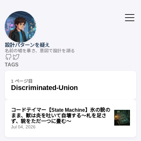
設計パターンを疑え
名前の嘘を暴き、意図で設計を語る
TAGS
1 ページ目
Discriminated-Union
コードテイマー【State Machine】氷の貌の
まま、獣は炎を吐いて自壊する〜札を足さ
ず、貌をただ一つに畳む〜
Jul 04, 2026