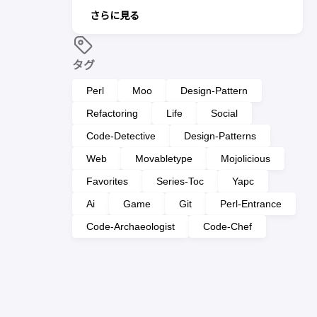
さらに見る
タグ
Perl
Moo
Design-Pattern
Refactoring
Life
Social
Code-Detective
Design-Patterns
Web
Movabletype
Mojolicious
Favorites
Series-Toc
Yapc
Ai
Game
Git
Perl-Entrance
Code-Archaeologist
Code-Chef