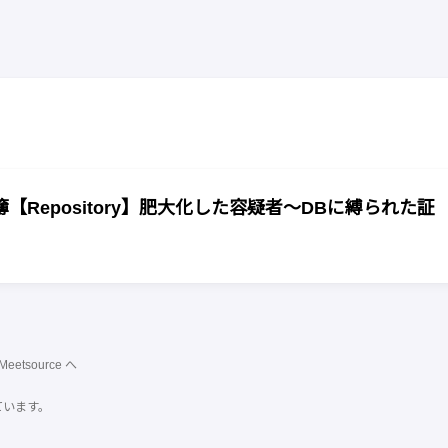
Repository】肥大化した容疑者〜DBに縛られた証
Meetsource
へ
ています。