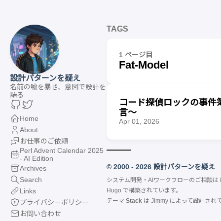
TAGS
1 ページ目
Fat-Model
設計パターンを疑え
名前の嘘を暴き、意図で設計を
語る
コード探偵ロックの事件簿【
言〜
Home
Apr 01, 2026
About
お仕事のご依頼
Perl Advent Calendar 2025
- AI Edition
© 2000 - 2026 設計パターンを疑え
Archives
Search
システム開発・AIワークフローのご相談は
Links
Hugo
で構築されています。
テーマ
Stack
は
Jimmy
によって設計され
プライバシーポリシー
お問い合わせ