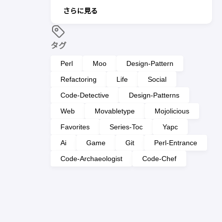
さらに見る
タグ
Perl
Moo
Design-Pattern
Refactoring
Life
Social
Code-Detective
Design-Patterns
Web
Movabletype
Mojolicious
Favorites
Series-Toc
Yapc
Ai
Game
Git
Perl-Entrance
Code-Archaeologist
Code-Chef