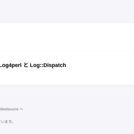
g4perl と Log::Dispatch
Meetsource
へ
ています。