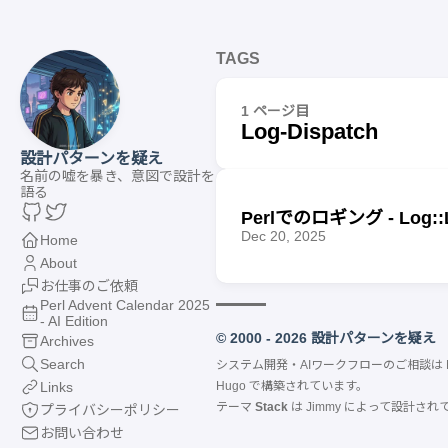
TAGS
1 ページ目
Log-Dispatch
設計パターンを疑え
名前の嘘を暴き、意図で設計を
語る
Perlでのロギング - Log::Lo
Dec 20, 2025
Home
About
お仕事のご依頼
Perl Advent Calendar 2025
- AI Edition
© 2000 - 2026 設計パターンを疑え
Archives
Search
システム開発・AIワークフローのご相談は
Links
Hugo
で構築されています。
テーマ
Stack
は
Jimmy
によって設計され
プライバシーポリシー
お問い合わせ