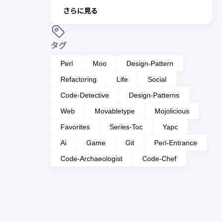
さらに見る
タグ
Perl
Moo
Design-Pattern
Refactoring
Life
Social
Code-Detective
Design-Patterns
Web
Movabletype
Mojolicious
Favorites
Series-Toc
Yapc
Ai
Game
Git
Perl-Entrance
Code-Archaeologist
Code-Chef