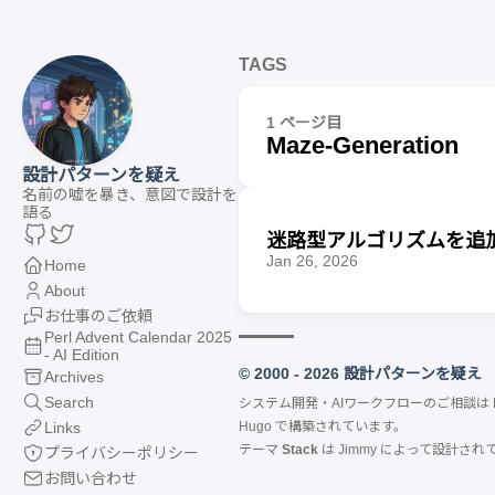
TAGS
1 ページ目
Maze-Generation
設計パターンを疑え
名前の嘘を暴き、意図で設計を
語る
迷路型アルゴリズムを追加す
Jan 26, 2026
Home
About
お仕事のご依頼
Perl Advent Calendar 2025
- AI Edition
© 2000 - 2026 設計パターンを疑え
Archives
Search
システム開発・AIワークフローのご相談は
Links
Hugo
で構築されています。
テーマ
Stack
は
Jimmy
によって設計され
プライバシーポリシー
お問い合わせ