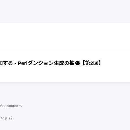
る - Perlダンジョン生成の拡張【第2回】
Meetsource
へ
ています。