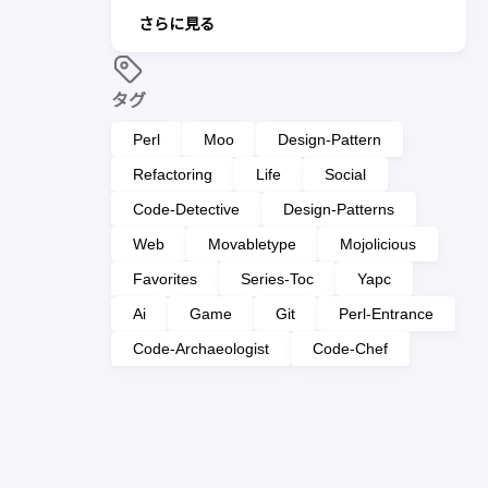
さらに見る
タグ
Perl
Moo
Design-Pattern
Refactoring
Life
Social
Code-Detective
Design-Patterns
Web
Movabletype
Mojolicious
Favorites
Series-Toc
Yapc
Ai
Game
Git
Perl-Entrance
Code-Archaeologist
Code-Chef