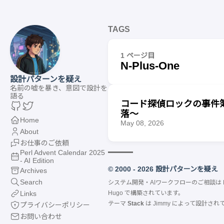
TAGS
1 ページ目
N-Plus-One
設計パターンを疑え
名前の嘘を暴き、意図で設計を
語る
コード探偵ロックの事件簿【
落〜
Home
May 08, 2026
About
お仕事のご依頼
Perl Advent Calendar 2025
- AI Edition
© 2000 - 2026 設計パターンを疑え
Archives
Search
システム開発・AIワークフローのご相談は
Links
Hugo
で構築されています。
テーマ
Stack
は
Jimmy
によって設計され
プライバシーポリシー
お問い合わせ