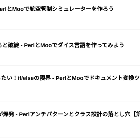
 PerlとMooで航空管制シミュレーターを作ろう
と破綻 - PerlとMooでダイス言語を作ってみよう
い！if/elseの限界 - PerlとMooでドキュメント変換
発 - Perlアンチパターンとクラス設計の落とし穴【第