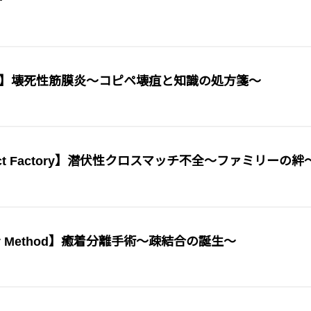
der】壊死性筋膜炎〜コピペ壊疽と知識の処方箋〜
ct Factory】潜伏性クロスマッチ不全〜ファミリーの絆
y Method】癒着分離手術〜疎結合の誕生〜