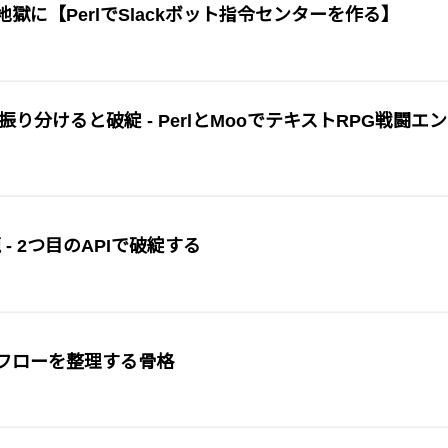
地獄に【PerlでSlackボット指令センターを作る】
動を振り分けると破綻 - PerlとMooでテキストRPG戦闘エ
 - 2つ目のAPIで破綻する
で処理フローを整理する骨格