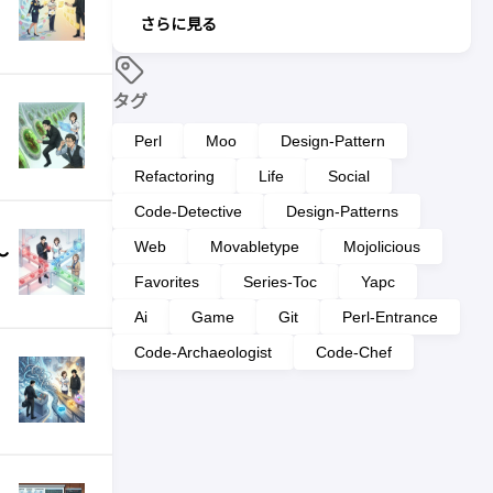
さらに見る
タグ
Perl
Moo
Design-Pattern
Refactoring
Life
Social
Code-Detective
Design-Patterns
Web
Movabletype
Mojolicious
〜
Favorites
Series-Toc
Yapc
Ai
Game
Git
Perl-Entrance
Code-Archaeologist
Code-Chef