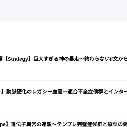
Strategy】巨大すぎる神の暴走〜終わらないif文か
ter】動脈硬化のレガシー血管〜適合不全症候群とインタ
otype】遺伝子異常の連鎖〜テンプレ完璧症候群と原型の