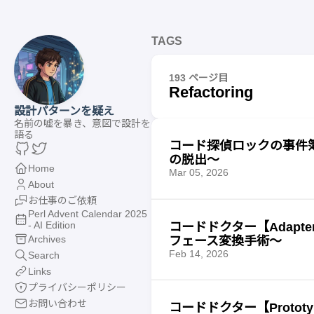
TAGS
193 ページ目
Refactoring
設計パターンを疑え
名前の嘘を暴き、意図で設計を
語る
コード探偵ロックの事件簿【
の脱出〜
Home
Mar 05, 2026
About
お仕事のご依頼
Perl Advent Calendar 2025
- AI Edition
コードドクター【Adap
Archives
フェース変換手術〜
Feb 14, 2026
Search
Links
プライバシーポリシー
お問い合わせ
コードドクター【Prot