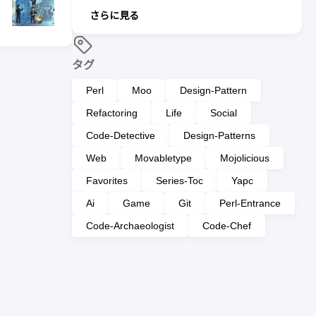
さらに見る
タグ
Perl
Moo
Design-Pattern
Refactoring
Life
Social
Code-Detective
Design-Patterns
Web
Movabletype
Mojolicious
Favorites
Series-Toc
Yapc
Ai
Game
Git
Perl-Entrance
Code-Archaeologist
Code-Chef