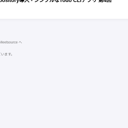
itory導入 - シンプルなTodo CLIアプリ 第4回
Meetsource
へ
ています。