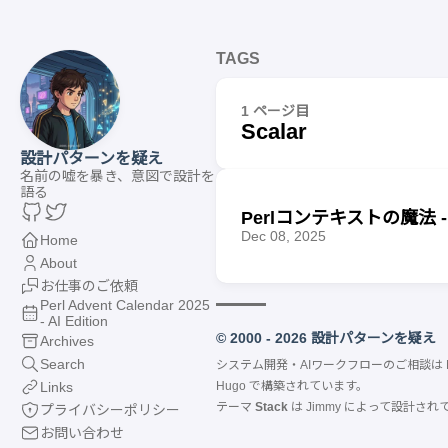
TAGS
1 ページ目
Scalar
設計パターンを疑え
名前の嘘を暴き、意図で設計を
語る
Perlコンテキストの魔法
Dec 08, 2025
Home
About
お仕事のご依頼
Perl Advent Calendar 2025
- AI Edition
© 2000 - 2026 設計パターンを疑え
Archives
Search
システム開発・AIワークフローのご相談は
Links
Hugo
で構築されています。
テーマ
Stack
は
Jimmy
によって設計され
プライバシーポリシー
お問い合わせ