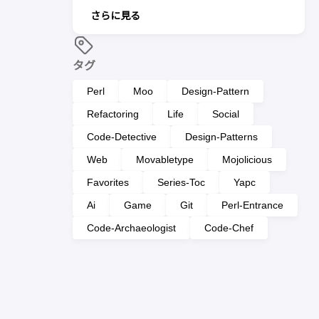
さらに見る
タグ
Perl
Moo
Design-Pattern
Refactoring
Life
Social
Code-Detective
Design-Patterns
Web
Movabletype
Mojolicious
Favorites
Series-Toc
Yapc
Ai
Game
Git
Perl-Entrance
Code-Archaeologist
Code-Chef