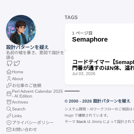
TAGS
1 ページ目
Semaphore
設計パターンを疑え
名前の嘘を暴き、意図で設計を
語る
コードテイマー【Sema
門番が通すのはN体、溢
Home
Jul 03, 2026
About
お仕事のご依頼
Perl Advent Calendar 2025
- AI Edition
© 2000 - 2026 設計パターンを疑え
Archives
Search
システム開発・AIワークフローのご相談は
Links
Hugo
で構築されています。
テーマ
Stack
は
Jimmy
によって設計され
プライバシーポリシー
お問い合わせ