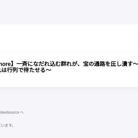
phore】一斉になだれ込む群れが、宝の通路を圧し潰す
れは行列で待たせる〜
Meetsource
へ
ています。