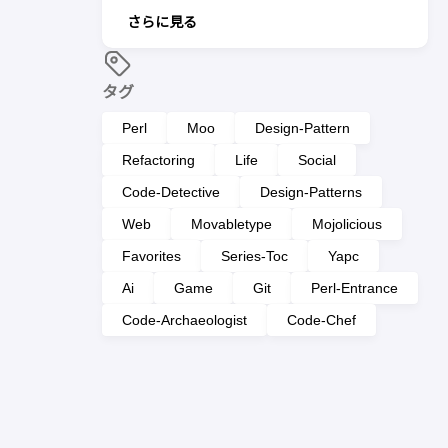
さらに見る
タグ
Perl
Moo
Design-Pattern
Refactoring
Life
Social
Code-Detective
Design-Patterns
Web
Movabletype
Mojolicious
Favorites
Series-Toc
Yapc
Ai
Game
Git
Perl-Entrance
Code-Archaeologist
Code-Chef