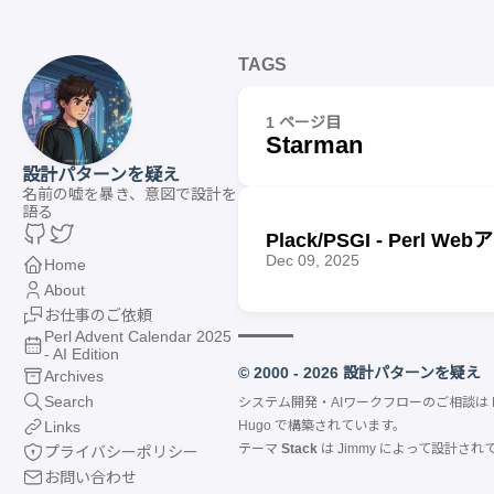
TAGS
1 ページ目
Starman
設計パターンを疑え
名前の嘘を暴き、意図で設計を
語る
Plack/PSGI - Per
Dec 09, 2025
Home
About
お仕事のご依頼
Perl Advent Calendar 2025
- AI Edition
© 2000 - 2026 設計パターンを疑え
Archives
Search
システム開発・AIワークフローのご相談は
Links
Hugo
で構築されています。
テーマ
Stack
は
Jimmy
によって設計され
プライバシーポリシー
お問い合わせ