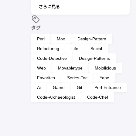
さらに見る
タグ
Perl
Moo
Design-Pattern
Refactoring
Life
Social
Code-Detective
Design-Patterns
Web
Movabletype
Mojolicious
Favorites
Series-Toc
Yapc
Ai
Game
Git
Perl-Entrance
Code-Archaeologist
Code-Chef