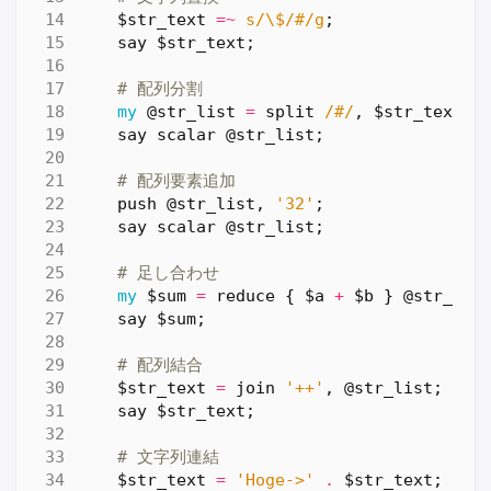
$str_text
=~
s/\$/#/g
;
say
$str_text
;
# 配列分割
my
@str_list
=
split
/#/
,
$str_text
;
say
scalar
@str_list
;
# 配列要素追加
push
@str_list
,
'32'
;
say
scalar
@str_list
;
# 足し合わせ
my
$sum
=
reduce
{
$a
+
$b
}
@str_lis
say
$sum
;
# 配列結合
$str_text
=
join
'++'
,
@str_list
;
say
$str_text
;
# 文字列連結
$str_text
=
'Hoge->'
.
$str_text
;