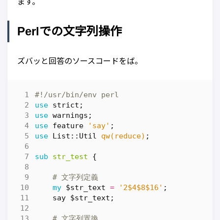
ます。
Perlでの文字列操作
ズバッと回答のソースコードをば。
#!/usr/bin/env perl
use
strict
;
use
warnings
;
use
feature
'say'
;
use
List::Util
qw(reduce)
;
sub
str_test
{
# 文字列定義
my
$str_text
=
'2$4$8$16'
;
say
$str_text
;
# 文字列置換