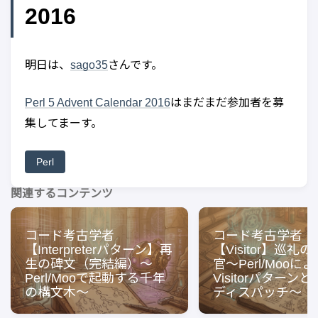
2016
明日は、
sago35
さんです。
Perl 5 Advent Calendar 2016
はまだまだ参加者を募
集してまーす。
Perl
関連するコンテンツ
コード考古学者
コード考古学者
【Interpreterパターン】再
【Visitor】巡礼
生の碑文（完結編）〜
官〜Perl/Mooに
Perl/Mooで起動する千年
Visitorパターン
の構文木〜
ディスパッチ〜